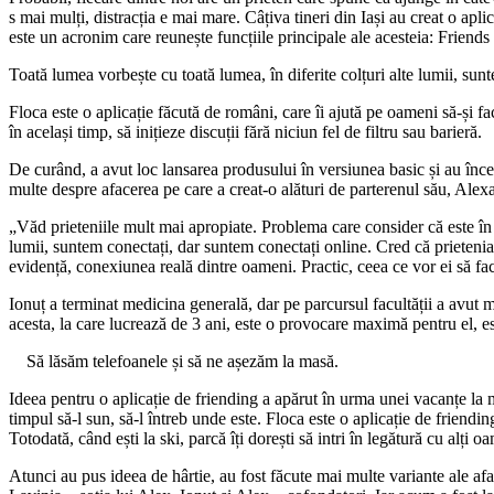
s mai mulți, distracția e mai mare. Câțiva tineri din Iași au creat o apli
este un acronim care reunește funcțiile principale ale acesteia: Friends
Toată lumea vorbește cu toată lumea, în diferite colțuri alte lumii, sun
Floca este o aplicație făcută de români, care îi ajută pe oameni să-și fa
în același timp, să inițieze discuții fără niciun fel de filtru sau barieră.
De curând, a avut loc lansarea produsului în versiunea basic și au înc
multe despre afacerea pe care a creat-o alături de parterenul său, Ale
„Văd prieteniile mult mai apropiate. Problema care consider că este în 
lumii, suntem conectați, dar suntem conectați online. Cred că prietenia 
evidență, conexiunea reală dintre oameni. Practic, ceea ce vor ei să fa
Ionuț a terminat medicina generală, dar pe parcursul facultății a avut m
acesta, la care lucrează de 3 ani, este o provocare maximă pentru el, este
Să lăsăm telefoanele și să ne așezăm la masă.
Ideea pentru o aplicație de friending a apărut în urma unei vacanțe la m
timpul să-l sun, să-l întreb unde este. Floca este o aplicație de friending
Totodată, când ești la ski, parcă îți dorești să intri în legătură cu alț
Atunci au pus ideea de hârtie, au fost făcute mai multe variante ale af