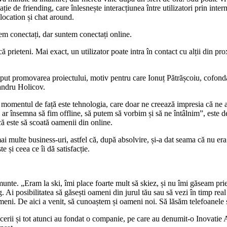
cație de friending, care înlesnește interacțiunea între utilizatori prin int
 location și chat around.
tem conectați, dar suntem conectați online.
că prieteni. Mai exact, un utilizator poate intra în contact cu alții din p
eput promovarea proiectului, motiv pentru care Ionuț Pătrășcoiu, cofonda
xandru Holicov.
momentul de față este tehnologia, care doar ne creează impresia că ne ap
ar însemna să fim offline, să putem să vorbim și să ne întâlnim”, este de
că este să scoată oamenii din online.
ai multe business-uri, astfel că, după absolvire, și-a dat seama că nu era
 și ceea ce îi dă satisfacție.
unte. „Eram la ski, îmi place foarte mult să skiez, și nu îmi găseam priet
. Ai posibilitatea să găsești oameni din jurul tău sau să vezi în timp real 
i oameni. De aici a venit, să cunoaștem și oameni noi. Să lăsăm telefoanele
acerii și tot atunci au fondat o companie, pe care au denumit-o Inovatie 