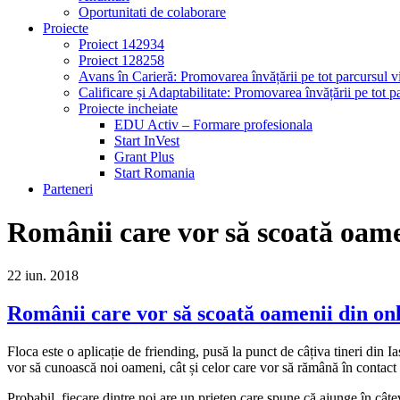
Oportunitati de colaborare
Proiecte
Proiect 142934
Proiect 128258
Avans în Carieră: Promovarea învățării pe tot parcursul vi
Calificare și Adaptabilitate: Promovarea învățării pe tot pa
Proiecte incheiate
EDU Activ – Formare profesionala
Start InVest
Grant Plus
Start Romania
Parteneri
Românii care vor să scoată oamen
22
iun.
2018
Românii care vor să scoată oamenii din onl
Floca este o aplicație de friending, pusă la punct de câțiva tineri din Iaș
vor să cunoască noi oameni, cât și celor care vor să rămână în contact c
Probabil, fiecare dintre noi are un prieten care spune că ajunge în cât