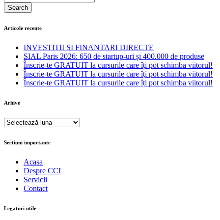
Search
Articole recente
INVESTITII SI FINANTARI DIRECTE
SIAL Paris 2026: 650 de startup-uri și 400.000 de produse
Înscrie-te GRATUIT la cursurile care îți pot schimba viitorul!
Înscrie-te GRATUIT la cursurile care îți pot schimba viitorul!
Înscrie-te GRATUIT la cursurile care îți pot schimba viitorul!
Arhive
Arhive
Sectiuni importante
Acasa
Despre CCI
Servicii
Contact
Legaturi utile