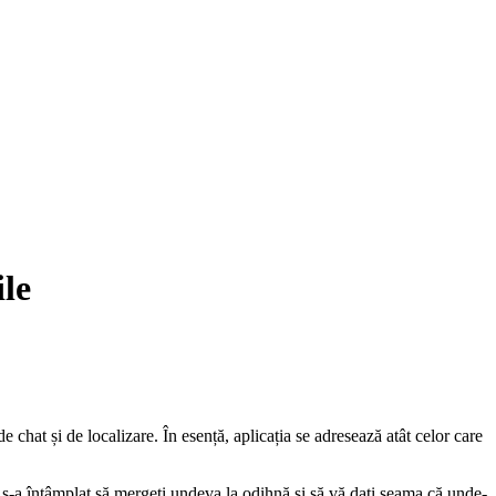
ile
de chat și de localizare. În esență, aplicația se adresează atât celor care
i s-a întâmplat să mergeți undeva la odihnă și să vă dați seama că unde-