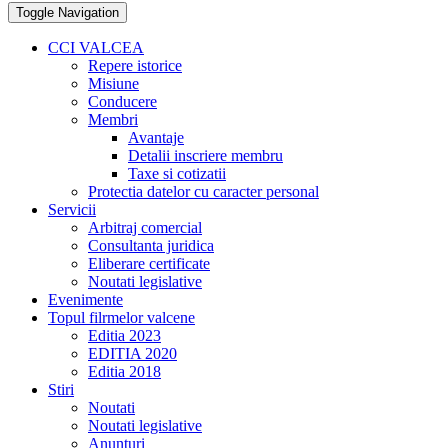
Toggle Navigation
CCI VALCEA
Repere istorice
Misiune
Conducere
Membri
Avantaje
Detalii inscriere membru
Taxe si cotizatii
Protectia datelor cu caracter personal
Servicii
Arbitraj comercial
Consultanta juridica
Eliberare certificate
Noutati legislative
Evenimente
Topul filrmelor valcene
Editia 2023
EDITIA 2020
Editia 2018
Stiri
Noutati
Noutati legislative
Anunturi