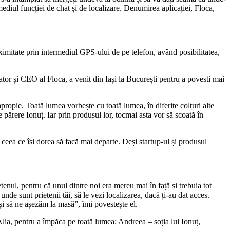
ermediul funcției de chat și de localizare. Denumirea aplicației, Floca,
roximitate prin intermediul GPS-ului de pe telefon, având posibilitatea,
tor și CEO al Floca, a venit din Iași la București pentru a povesti mai
ropie. Toată lumea vorbește cu toată lumea, în diferite colțuri alte
 părere Ionuț. Iar prin produsul lor, tocmai asta vor să scoată în
 ceea ce își dorea să facă mai departe. Deși startup-ul și produsul
enul, pentru că unul dintre noi era mereu mai în față și trebuia tot
unde sunt prietenii tăi, să le vezi localizarea, dacă ți-au dat acces.
 și să ne așezăm la masă”, îmi povestește el.
Alia, pentru a împăca pe toată lumea: Andreea – soția lui Ionuț,