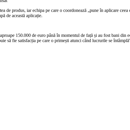
ansat
artea de produs, iar echipa pe care o coordonează „pune în aplicare ceea
pă de această aplicație.
t aproape 150.000 de euro până în momentul de față și au fost bani din eco
ie să fie satisfacția pe care o primești atunci când lucrurile se întâmplă