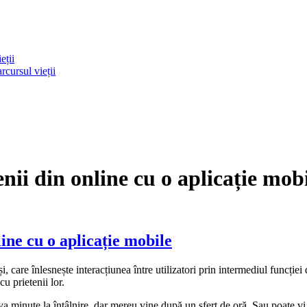
eții
rcursul vieții
ii din online cu o aplicație mob
ine cu o aplicație mobile
i, care înlesnește interacțiunea între utilizatori prin intermediul funcției 
u prietenii lor.
eva minute la întâlnire, dar mereu vine după un sfert de oră. Sau poate v