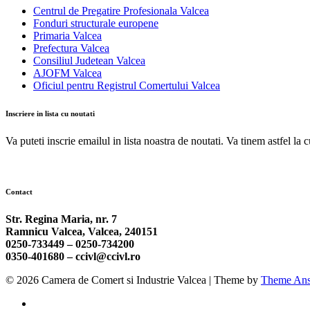
Centrul de Pregatire Profesionala Valcea
Fonduri structurale europene
Primaria Valcea
Prefectura Valcea
Consiliul Judetean Valcea
AJOFM Valcea
Oficiul pentru Registrul Comertului Valcea
Inscriere in lista cu noutati
Va puteti inscrie emailul in lista noastra de noutati. Va tinem astfel la 
Contact
Str. Regina Maria, nr. 7
Ramnicu Valcea, Valcea, 240151
0250-733449 –
0250-734200
0350-401680 –
ccivl@ccivl.ro
© 2026 Camera de Comert si Industrie Valcea | Theme by
Theme Ans