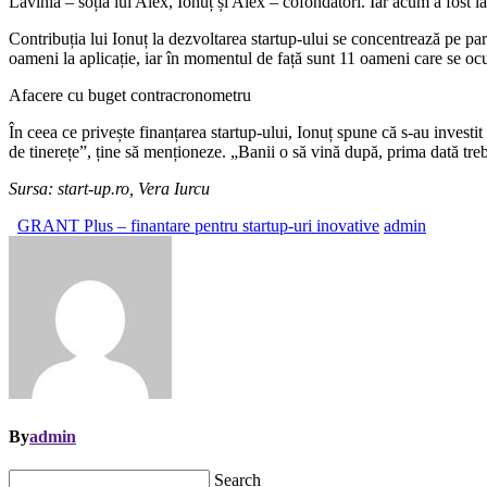
Lavinia – soția lui Alex, Ionuț și Alex – cofondatori. Iar acum a fost l
Contribuția lui Ionuț la dezvoltarea startup-ului se concentrează pe p
oameni la aplicație, iar în momentul de față sunt 11 oameni care se ocu
Afacere cu buget contracronometru
În ceea ce privește finanțarea startup-ului, Ionuț spune că s-au investi
de tinerețe”, ține să menționeze. „Banii o să vină după, prima dată trebu
Sursa: start-up.ro, Vera Iurcu
GRANT Plus – finantare pentru startup-uri inovative
admin
By
admin
Search