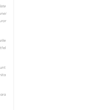
iste
unei
uror
rile
tfel
unt
mita
oara