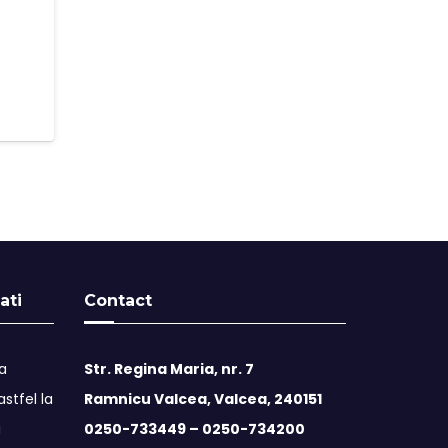
ati
Contact
ta
Str. Regina Maria, nr. 7
stfel la
Ramnicu Valcea, Valcea, 240151
i
0250-733449 –
0250-734200