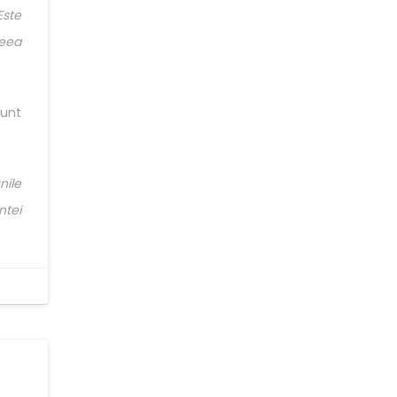
Este
ceea
sunt
nile
ntei