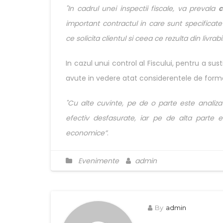
"In cadrul unei inspectii fiscale, va prevala
c
important contractul in care sunt specificate
ce solicita clientul si ceea ce rezulta din livrabil
In cazul unui control al Fiscului, pentru a su
avute in vedere atat considerentele de form
"Cu alte cuvinte, pe de o parte este analizat
efectiv desfasurate, iar pe de alta parte e
economice”
.
Evenimente
admin
By
admin