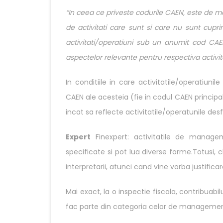
“In ceea ce priveste codurile CAEN, este de men
de activitati care sunt si care nu sunt cupri
activitati/operatiuni sub un anumit cod CA
aspectelor relevante pentru respectiva activi
In conditiile in care activitatile/operatiun
CAEN ale acesteia (fie in codul CAEN principal
incat sa reflecte activitatile/operatunile des
Expert
Finexpert: activitatile de manage
specificate si pot lua diverse forme.Totusi, c
interpretarii, atunci cand vine vorba justificar
Mai exact, la o inspectie fiscala, contribuabi
fac parte din categoria celor de management 