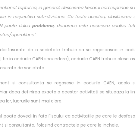
tionat faptul ca, in general, descrierea fiecarui cod cuprinde si l
nse in respectiva sub-diviziune. Cu toate acestea, clasificarea 
EN poate ridica
probleme
, deoarece este necesara analiza tut
tatea/operatiune”
.
ile desfasurate de o societate trebuie sa se regaseasca in codu
, fie in codurile CAEN secundare), codurile CAEN trebuie alese as
fasurate de societate.
ment si consultanta se regasesc in codurile CAEN, acolo s
hiar daca definirea exacta a acestor activitati se situeaza la li
ea lor, lucrurile sunt mai clare.
lul poate dovedi in fata Fiscului ca activitatile pe care le desfas
si consultanta, folosind contractele pe care le incheie.