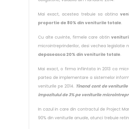
Mai exact, acestea trebuie sa obtina
ven
proportie de 80% din veniturile totale
.
Cu alte cuvinte, firmele care obtin
venitur
microintreprinderilor, desi vechea legislatie
depaseasca 20% din veniturile totale
.
Mai exact, o firma infiintata in 2013 ca mic
partea de implementare a sistemelor informat
veniturile pe 2014.
Tinand cont de venituril
impozitului de 3% pe veniturile microintrepri
In cazul in care din contractul de Project M
90% din veniturile anuale, atunci trebuie reti