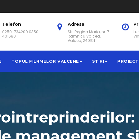
Telefon
Adresa
P
0250-734200 0350-
Str. Regina Maria, nr. 7
Lun
401680
Ramnicu Valcea,
Vin
Valcea, 240151
E
TOPUL FILRMELOR VALCENE
STIRI
PROIECT
intreprinderilor: 
de management si 