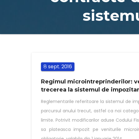
sistemu
sept.
2016
8
Regimul microintreprinderilor: v
trecerea la sistemul de impozitar
Reglementarile referitoare la sistemul de im
parcursul anului trecut, astfel ca noi categor
limite. Potrivit modificarilor aduse Codului F
sa plateasca impozit pe veniturile microi
obligatorie, valabila din 1 ianuarie 2014.