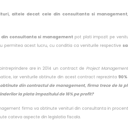
ituri, altele decat cele din consultanta si management,
i din consultanta si management
pot plati impozit pe venitu
 nu permitea acest lucru, cu conditia ca veniturile respective
sa
rointreprindere are in 2014 un contract de
Project Management
ice, iar veniturile obtinute din acest contract reprezinta
90%
e obtinute din contractul de management, firma trece de la p
nderilor la plata impozitului de 16% pe profit?
anagement firma va obtinute venituri din consultanta in procen
nute cateva aspecte din legislatia fiscala.