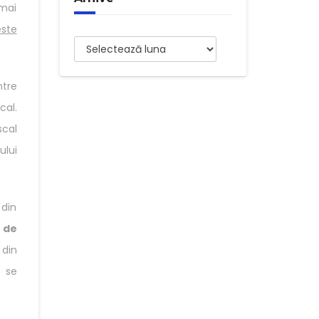
 mai
este
Arhive
ntre
cal.
scal
ului
 din
 de
 din
, se