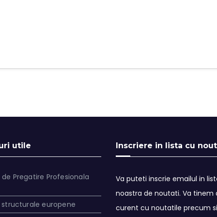
ri utile
Inscriere in lista cu nout
 de Pregatire Profesionala
Va puteti inscrie emailul in lis
noastra de noutati. Va tinem a
 structurale europene
curent cu noutatile precum s