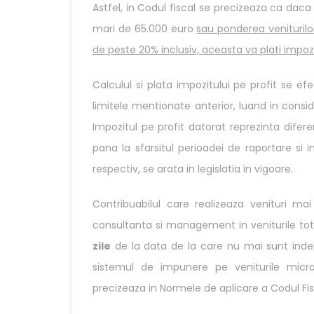
Astfel, in Codul fiscal se precizeaza ca daca 
mari de 65.000 euro
sau ponderea veniturilo
de peste 20% inclusiv, aceasta va plati impozi
Calculul si plata impozitului pe profit se e
limitele mentionate anterior, luand in consider
Impozitul pe profit datorat reprezinta difere
pana la sfarsitul perioadei de raportare si i
respectiv, se arata in legislatia in vigoare.
Contribuabilul care realizeaza venituri ma
consultanta si management in veniturile to
zile
de la data de la care nu mai sunt indepli
sistemul de impunere pe veniturile microi
precizeaza in Normele de aplicare a Codul Fis