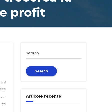
e profit
Search
Search
i pe
mite
Articole recente
 vor
itie