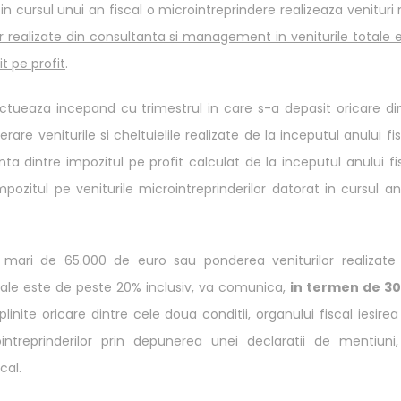
in cursul unui an fiscal o microintreprindere realizeaza venituri
r realizate din consultanta si management in veniturile totale 
t pe profit
.
fectueaza incepand cu trimestrul in care s-a depasit oricare di
are veniturile si cheltuielile realizate de la inceputul anului fis
nta dintre impozitul pe profit calculat de la inceputul anului fi
mpozitul pe veniturile microintreprinderilor datorat in cursul an
i mari de 65.000 de euro sau ponderea veniturilor realizate
tale este de peste 20% inclusiv, va comunica,
in termen de 30
nite oricare dintre cele doua conditii, organului fiscal iesirea
ntreprinderilor prin depunerea unei declaratii de mentiuni
cal.