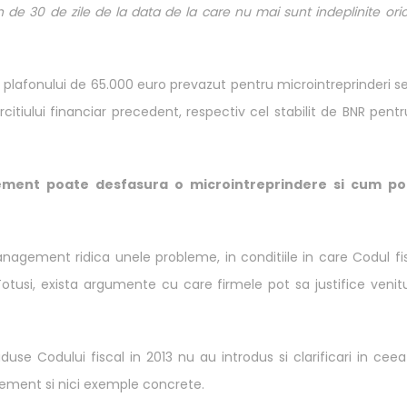
 de 30 de zile de la data de la care nu mai sunt indeplinite ori
 plafonului de 65.000 euro prevazut pentru microintreprinderi s
citiului financiar precedent, respectiv cel stabilit de BNR pentr
ement poate desfasura o microintreprindere si cum pot
management ridica unele probleme, in conditiile in care Codul fi
tusi, exista argumente cu care firmele pot sa justifice venitu
use Codului fiscal in 2013 nu au introdus si clarificari in cee
gement si nici exemple concrete.