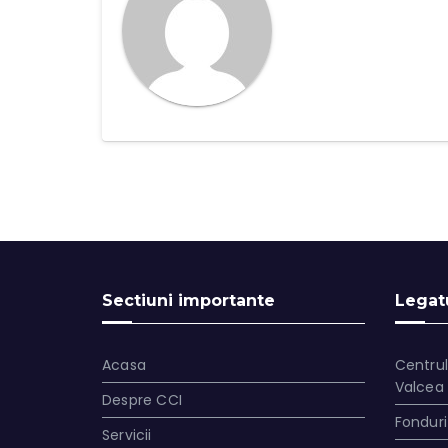
Sectiuni importante
Legatu
Acasa
Centrul
Valcea
Despre CCI
Fonduri
Servicii