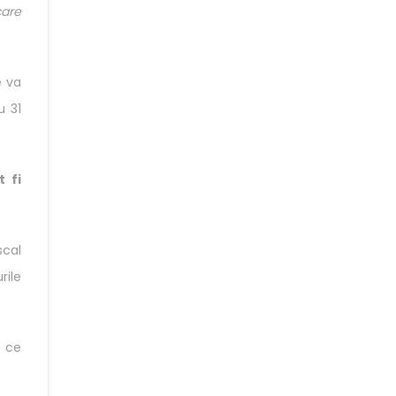
care
e va
u 31
 fi
scal
rile
a ce