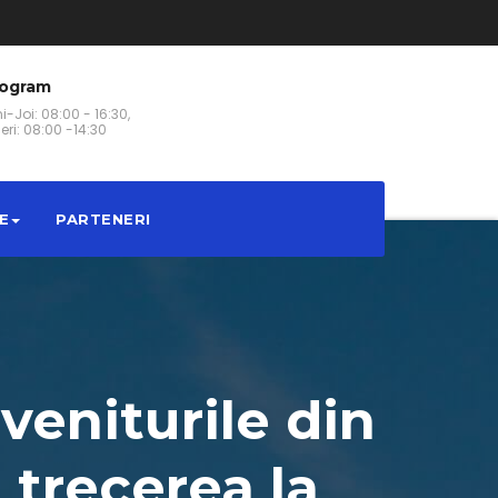
rogram
i-Joi: 08:00 - 16:30,
eri: 08:00 -14:30
E
PARTENERI
veniturile din
trecerea la