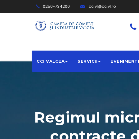
0250-734200
ccivl@ccivl.ro
CCI VALCEA
SERVICII
EVENIMENT
Regimul micro
contracte 