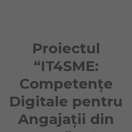
Naviga
Proiectul
“IT4SME:
Competențe
Digitale pentru
Angajații din