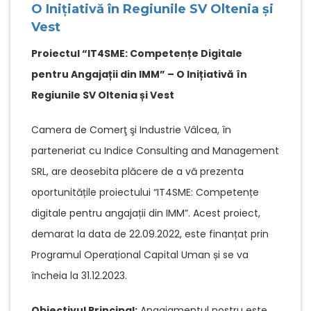
O Inițiativă în Regiunile SV Oltenia și
Vest
Proiectul “IT4SME: Competențe Digitale
pentru Angajații din IMM” – O Inițiativă în
Regiunile SV Oltenia și Vest
Camera de Comerţ şi Industrie Vâlcea, în
parteneriat cu Indice Consulting and Management
SRL, are deosebita plăcere de a vă prezenta
oportunitățile proiectului “IT4SME: Competențe
digitale pentru angajații din IMM”. Acest proiect,
demarat la data de 22.09.2022, este finanțat prin
Programul Operațional Capital Uman și se va
încheia la 31.12.2023.
Obiectivul Principal:
Angajamentul nostru este