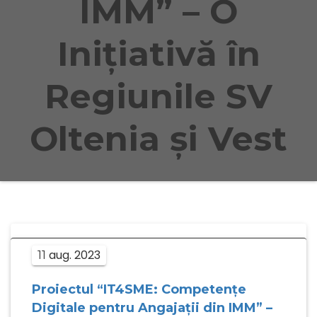
IMM” – O
Inițiativă în
Regiunile SV
Oltenia și Vest
aug.
2023
11
Proiectul “IT4SME: Competențe
Digitale pentru Angajații din IMM” –