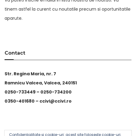
tinem astfel la curent cu noutatile precum si oportunitatile
aparute.
Contact
Str. Regina Maria, nr. 7
Ramnicu Valcea, Valcea, 240151
0250-733449 –
0250-734200
0350-401680 –
ccivl@ccivl.ro
Confidențialitate și cookie-uri: acest site folosește cookie-uri.
© 2026 Camera de Comert si Industrie Valcea | Theme by