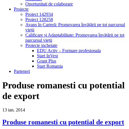
Oportunitati de colaborare
Proiecte
Proiect 142934
Proiect 128258
Avans în Carieră: Promovarea învățării pe tot parcursul
vieții
Calificare și Adaptabilitate: Promovarea învățării pe tot
parcursul vieții
Proiecte incheiate
EDU Activ – Formare profesionala
Start InVest
Grant Plus
Start Romania
Parteneri
Produse romanesti cu potential
de export
13
ian.
2014
Produse romanesti cu potential de export