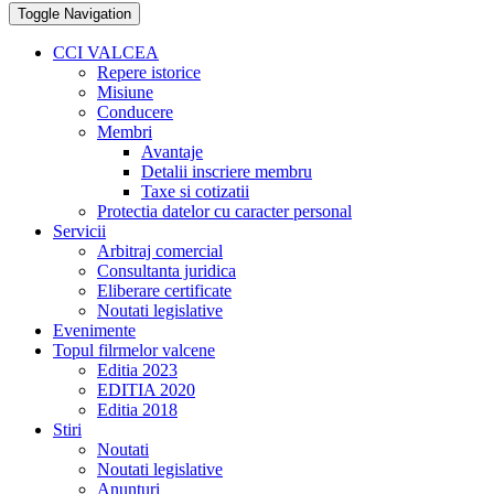
Toggle Navigation
CCI VALCEA
Repere istorice
Misiune
Conducere
Membri
Avantaje
Detalii inscriere membru
Taxe si cotizatii
Protectia datelor cu caracter personal
Servicii
Arbitraj comercial
Consultanta juridica
Eliberare certificate
Noutati legislative
Evenimente
Topul filrmelor valcene
Editia 2023
EDITIA 2020
Editia 2018
Stiri
Noutati
Noutati legislative
Anunturi