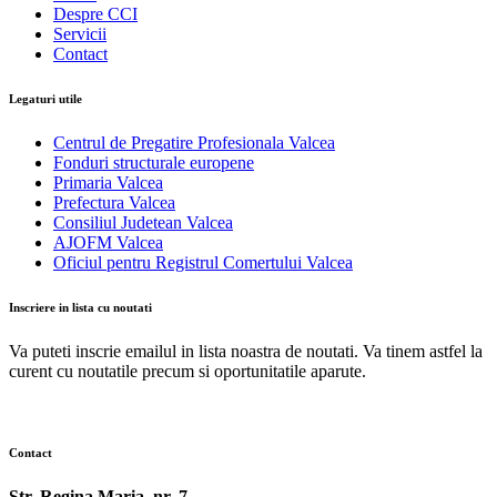
Despre CCI
Servicii
Contact
Legaturi utile
Centrul de Pregatire Profesionala Valcea
Fonduri structurale europene
Primaria Valcea
Prefectura Valcea
Consiliul Judetean Valcea
AJOFM Valcea
Oficiul pentru Registrul Comertului Valcea
Inscriere in lista cu noutati
Va puteti inscrie emailul in lista noastra de noutati. Va tinem astfel la
curent cu noutatile precum si oportunitatile aparute.
Contact
Str. Regina Maria, nr. 7