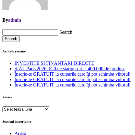
By
admin
Search
Search
Articole recente
INVESTITII SI FINANTARI DIRECTE
SIAL Paris 2026: 650 de startup-uri și 400.000 de produse
Înscrie-te GRATUIT la cursurile care îți pot schimba viitorul!
Înscrie-te GRATUIT la cursurile care îți pot schimba viitorul!
Înscrie-te GRATUIT la cursurile care îți pot schimba viitorul!
Arhive
Arhive
Sectiuni importante
Acasa