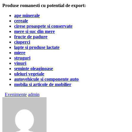
Produse romanesti cu potential de export:
ape minerale
cereale
cirese proaspete si conservate
mere si suc din mere
fructe de padure
ciuperci
lapte si produse lactate
miere
struguri
vinuri
seminte oleaginoase
uleiuri vegetale
autovehicule si componente auto
mobila si articole de mobilier
Evenimente
admin