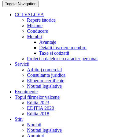
Toggle Navigation
CCI VALCEA
Repere istorice
Misiune
Conducere
Membri
Avantaje
Detalii inscriere membru
Taxe si cotizatii
Protectia datelor cu caracter personal
Servicii
Arbitraj comercial
Consultanta juridica
Eliberare certificate
Noutati legislative
Evenimente
Topul filrmelor valcene
Editia 2023
EDITIA 2020
Editia 2018
Stiri
Noutati
Noutati legislative
Anunturi