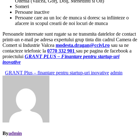
Oltenia (Valcea, Gorj, Dolj, Mehedinti si Olt)
Someri
Persoane inactive
Persoane care au un loc de munca si doresc sa infiinteze o
afacere in scopul crearii de noi locuri de munca
Persoanele interesate sunt rugate sa ne transmita datelelor de contact
printr-un e-mail pe adresa expertului grup tinta din cadrul Camera de
Comert si Industrie Valcea
modesta.dragan@ccivl.ro
sau sa ne
contacteze telefonic la
0770 332 901
sau pe pagina de facebook a
proiectului
GRANT PLUS – Finantare pentru startup-uri
inovative
GRANT Plus – finantare pentru startup-uri inovative
admin
By
admin