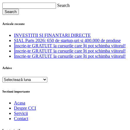
Search
Search
Articole recente
INVESTITII SI FINANTARI DIRECTE
SIAL Paris 2026: 650 de startup-uri și 400.000 de produse
Înscrie-te GRATUIT la cursurile care îți pot schimba viitorul!
Înscrie-te GRATUIT la cursurile care îți pot schimba viitorul!
Înscrie-te GRATUIT la cursurile care îți pot schimba viitorul!
Arhive
Arhive
Sectiuni importante
Acasa
Despre CCI
Servicii
Contact