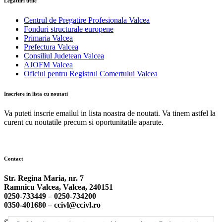
Legaturi utile
Centrul de Pregatire Profesionala Valcea
Fonduri structurale europene
Primaria Valcea
Prefectura Valcea
Consiliul Judetean Valcea
AJOFM Valcea
Oficiul pentru Registrul Comertului Valcea
Inscriere in lista cu noutati
Va puteti inscrie emailul in lista noastra de noutati. Va tinem astfel la
curent cu noutatile precum si oportunitatile aparute.
Contact
Str. Regina Maria, nr. 7
Ramnicu Valcea, Valcea, 240151
0250-733449 –
0250-734200
0350-401680 –
ccivl@ccivl.ro
© 2026 Camera de Comert si Industrie Valcea | Theme by
Theme