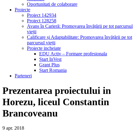
Oportunitati de colaborare
Proiecte
Proiect 142934
Proiect 128258
Avans în Carieră: Promovarea învățării pe tot parcursul
vieții
Calificare și Adaptabilitate: Promovarea învățării pe tot
parcursul vieții
Proiecte incheiate
EDU Activ – Formare profesionala
Start InVest
Grant Plus
Start Romania
Parteneri
Prezentarea proiectului in
Horezu, liceul Constantin
Brancoveanu
9
apr.
2018