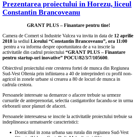
Prezentarea proiectului in Horezu, liceul
Constantin Brancoveanu
GRANT PLUS – Finantare pentru tine!
Camera de Comert si Industrie Valcea va invita in data de
12 aprilie
2018
la sediul
Liceului “Constantin Brancoveanu”, ora 11:00
pentru a va informa despre oportunitatea de a va inscrie la
activitatile din cadrul proiectului
“GRANT PLUS – Finantare
pentru startup-uri inovative” POCU/82/3/7/105600
.
Obiectivul proiectului este cresterea fortei de munca din Regiunea
Sud-Vest Oltenia prin infiintarea a 40 de intreprinderi cu profil non-
agricol in zonele urbane si crearea a 80 de locuri de munca in
cadrula cestora.
Persoanele interesate sa demareze o afacere trebuie sa urmeze
cursurile de antreprenoriat, selectia castigatorilor facandu-se in urma
eleborarii unor planuri de afaceri.
Persoanele interesatesa se inscrie la activitatile proiectului trebuie sa
indeplineasca urmatoarele caracteristici:
Domiciliul in zona urbana sau rurala din regiunea Sud-Vest