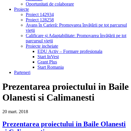
Oportunitati de colaborare
Proiecte
Proiect 142934
Proiect 128258
Avans în Carieră: Promovarea învățării pe tot parcursul
vieții
Calificare și Adaptabilitate: Promovarea învățării pe tot
parcursul vieții
Proiecte incheiate
EDU Activ – Formare profesionala
Start InVest
Grant Plus
Start Romania
Parteneri
Prezentarea proiectului in Baile
Olanesti si Calimanesti
20
mart.
2018
Prezentarea proiectului in Baile Olanesti