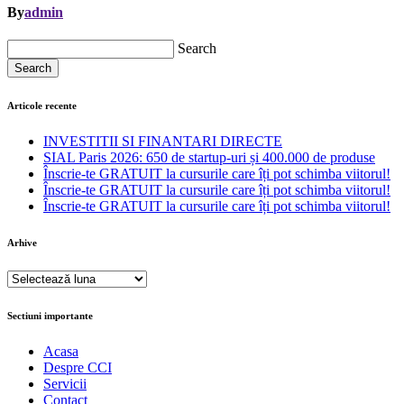
By
admin
Search
Search
Articole recente
INVESTITII SI FINANTARI DIRECTE
SIAL Paris 2026: 650 de startup-uri și 400.000 de produse
Înscrie-te GRATUIT la cursurile care îți pot schimba viitorul!
Înscrie-te GRATUIT la cursurile care îți pot schimba viitorul!
Înscrie-te GRATUIT la cursurile care îți pot schimba viitorul!
Arhive
Arhive
Sectiuni importante
Acasa
Despre CCI
Servicii
Contact