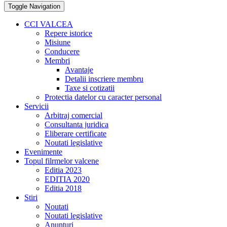
Toggle Navigation
CCI VALCEA
Repere istorice
Misiune
Conducere
Membri
Avantaje
Detalii inscriere membru
Taxe si cotizatii
Protectia datelor cu caracter personal
Servicii
Arbitraj comercial
Consultanta juridica
Eliberare certificate
Noutati legislative
Evenimente
Topul filrmelor valcene
Editia 2023
EDITIA 2020
Editia 2018
Stiri
Noutati
Noutati legislative
Anunturi