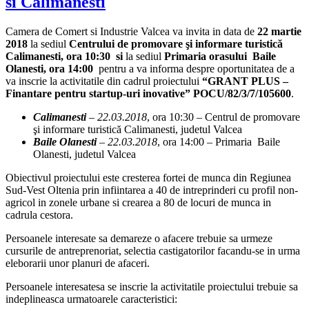
si Calimanesti
Camera de Comert si Industrie Valcea va invita in data de
22 martie
2018
la sediul
Centrului de promovare şi informare turistică
Calimanesti, ora 10:30 si
la sediul
Primaria orasului Baile
Olanesti, ora 14:00
pentru a va informa despre oportunitatea de a
va inscrie la activitatile din cadrul proiectului
“GRANT PLUS –
Finantare pentru startup-uri inovative” POCU/82/3/7/105600
.
Calimanesti
– 22.03.2018
, ora 10:30 – Centrul de promovare
şi informare turistică Calimanesti, judetul Valcea
Baile Olanesti
– 22.03.2018
, ora 14:00 – Primaria Baile
Olanesti, judetul Valcea
Obiectivul proiectului este cresterea fortei de munca din Regiunea
Sud-Vest Oltenia prin infiintarea a 40 de intreprinderi cu profil non-
agricol in zonele urbane si crearea a 80 de locuri de munca in
cadrula cestora.
Persoanele interesate sa demareze o afacere trebuie sa urmeze
cursurile de antreprenoriat, selectia castigatorilor facandu-se in urma
eleborarii unor planuri de afaceri.
Persoanele interesatesa se inscrie la activitatile proiectului trebuie sa
indeplineasca urmatoarele caracteristici: