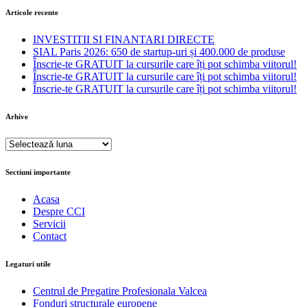
Articole recente
INVESTITII SI FINANTARI DIRECTE
SIAL Paris 2026: 650 de startup-uri și 400.000 de produse
Înscrie-te GRATUIT la cursurile care îți pot schimba viitorul!
Înscrie-te GRATUIT la cursurile care îți pot schimba viitorul!
Înscrie-te GRATUIT la cursurile care îți pot schimba viitorul!
Arhive
Arhive
Sectiuni importante
Acasa
Despre CCI
Servicii
Contact
Legaturi utile
Centrul de Pregatire Profesionala Valcea
Fonduri structurale europene