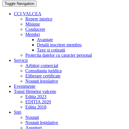
Toggle Navigation
CCI VALCEA
Repere istorice
Misiune
Conducere
Membri
Avantaje
Detalii inscriere membru
Taxe si cotizatii
Protectia datelor cu caracter personal
Servicii
Arbitraj comercial
Consultanta juridica
Eliberare certificate
Noutati legislative
Evenimente
Topul filrmelor valcene
Editia 2023
EDITIA 2020
Editia 2018
Stiri
Noutati
Noutati legislative
Anunturi