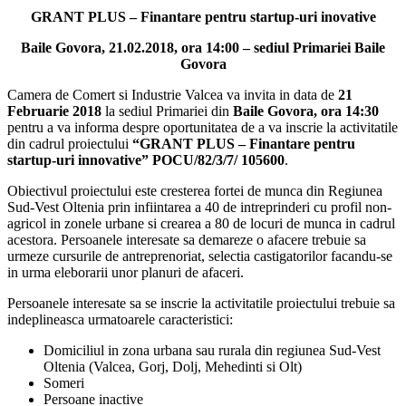
GRANT PLUS – Finantare pentru startup-uri inovative
Baile Govora, 21.02.2018, ora 14:00 – sediul Primariei Baile
Govora
Camera de Comert si Industrie Valcea va invita in data de
21
Februarie 2018
la sediul Primariei din
Baile Govora, ora 14:30
pentru a va informa despre oportunitatea de a va inscrie la activitatile
din cadrul proiectului
“GRANT PLUS – Finantare pentru
startup-uri innovative”
POCU/82/3/7/
105600
.
Obiectivul proiectului este cresterea fortei de munca din Regiunea
Sud-Vest Oltenia prin infiintarea a 40 de intreprinderi cu profil non-
agricol in zonele urbane si crearea a 80 de locuri de munca in cadrul
acestora. Persoanele interesate sa demareze o afacere trebuie sa
urmeze cursurile de antreprenoriat, selectia castigatorilor facandu-se
in urma eleborarii unor planuri de afaceri.
Persoanele interesate sa se inscrie la activitatile proiectului trebuie sa
indeplineasca urmatoarele caracteristici:
Domiciliul in zona urbana sau rurala din regiunea Sud-Vest
Oltenia (Valcea, Gorj, Dolj, Mehedinti si Olt)
Someri
Persoane inactive