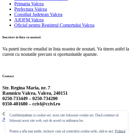
Primaria Valcea
Prefectura Valcea
Consiliul Judetean Valcea
AJOFM Valcea
Oficiul pentru Registrul Comertului Valcea
Inscriere in lista cu noutati
Va puteti inscrie emailul in lista noastra de noutati. Va tinem astfel la
curent cu noutatile precum si oportunitatile aparute.
Contact
Str. Regina Maria, nr. 7
Ramnicu Valcea, Valcea, 240151
0250-733449 –
0250-734200
0350-401680 –
ccivl@ccivl.ro
© 2026 Camera de Comert si Industrie Valcea | Theme by
Theme
Confidențialitate și cookie-uri: acest site folosește cookie-uri. Dacă continui să
Ansar
folosești acest site web, ești de acord cu utilizarea lor.
Pentru a afla mai multe, inclusiv cum să controlezi cookie-urile, uită-te aici:
Politică