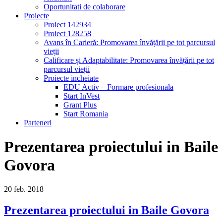
Oportunitati de colaborare
Proiecte
Proiect 142934
Proiect 128258
Avans în Carieră: Promovarea învățării pe tot parcursul
vieții
Calificare și Adaptabilitate: Promovarea învățării pe tot
parcursul vieții
Proiecte incheiate
EDU Activ – Formare profesionala
Start InVest
Grant Plus
Start Romania
Parteneri
Prezentarea proiectului in Baile
Govora
20
feb.
2018
Prezentarea proiectului in Baile Govora