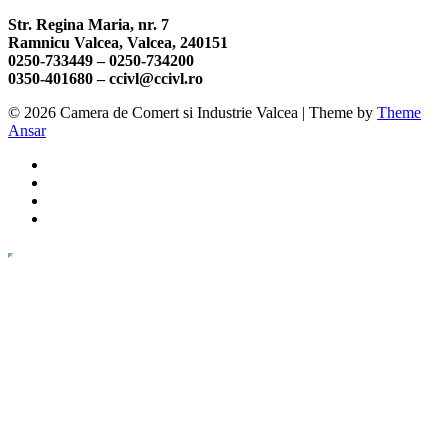
Str. Regina Maria, nr. 7
Ramnicu Valcea, Valcea, 240151
0250-733449 –
0250-734200
0350-401680 –
ccivl@ccivl.ro
© 2026 Camera de Comert si Industrie Valcea | Theme by
Theme
Ansar