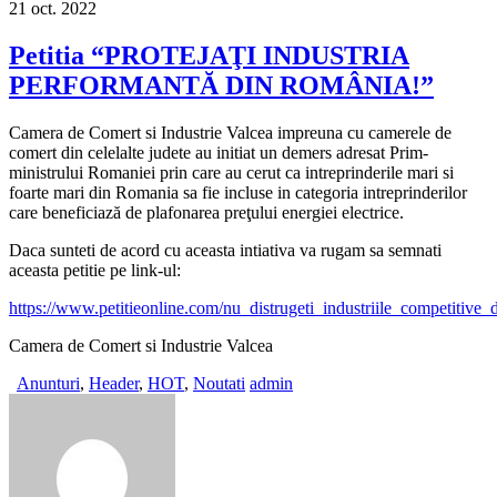
21
oct.
2022
Petitia “PROTEJAŢI INDUSTRIA
PERFORMANTĂ DIN ROMÂNIA!”
Camera de Comert si Industrie Valcea impreuna cu camerele de
comert din celelalte judete au initiat un demers adresat Prim-
ministrului Romaniei prin care au cerut ca intreprinderile mari si
foarte mari din Romania sa fie incluse in categoria intreprinderilor
care beneficiază de plafonarea preţului energiei electrice.
Daca sunteti de acord cu aceasta intiativa va rugam sa semnati
aceasta petitie pe link-ul:
https://www.petitieonline.com/nu_distrugeti_industriile_competitive
Camera de Comert si Industrie Valcea
Anunturi
,
Header
,
HOT
,
Noutati
admin