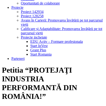
Oportunitati de colaborare
Proiecte
Proiect 142934
Proiect 128258
Avans în Carieră: Promovarea învățării pe tot parcursul
vieții
Calificare și Adaptabilitate: Promovarea învățării pe tot
parcursul vieții
Proiecte incheiate
EDU Activ – Formare profesionala
Start InVest
Grant Plus
Start Romania
Parteneri
Petitia “PROTEJAŢI
INDUSTRIA
PERFORMANTĂ DIN
ROMÂNIA!”