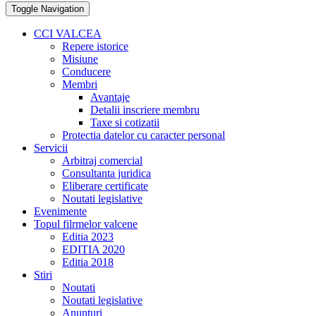
Toggle Navigation
CCI VALCEA
Repere istorice
Misiune
Conducere
Membri
Avantaje
Detalii inscriere membru
Taxe si cotizatii
Protectia datelor cu caracter personal
Servicii
Arbitraj comercial
Consultanta juridica
Eliberare certificate
Noutati legislative
Evenimente
Topul filrmelor valcene
Editia 2023
EDITIA 2020
Editia 2018
Stiri
Noutati
Noutati legislative
Anunturi