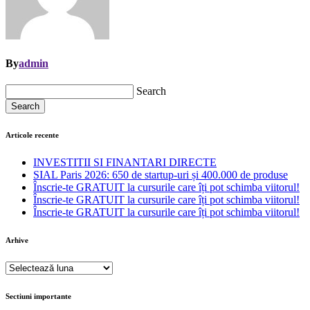
By
admin
Search
Search
Articole recente
INVESTITII SI FINANTARI DIRECTE
SIAL Paris 2026: 650 de startup-uri și 400.000 de produse
Înscrie-te GRATUIT la cursurile care îți pot schimba viitorul!
Înscrie-te GRATUIT la cursurile care îți pot schimba viitorul!
Înscrie-te GRATUIT la cursurile care îți pot schimba viitorul!
Arhive
Arhive
Sectiuni importante