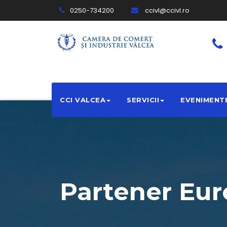
0250-734200
ccivl@ccivl.ro
CCI VALCEA
SERVICII
EVENIMENT
Partener Eur