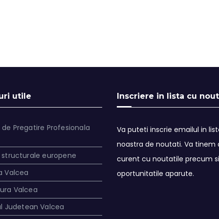
ri utile
Inscriere in lista cu nout
 de Pregatire Profesionala
Va puteti inscrie emailul in lis
noastra de noutati. Va tinem a
 structurale europene
curent cu noutatile precum s
a Valcea
oportunitatile aparute.
tura Valcea
ul Judetean Valcea