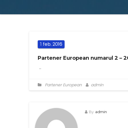
feb.
2016
1
Partener European numarul 2 – 20
–
Partener European
admin
By
admin