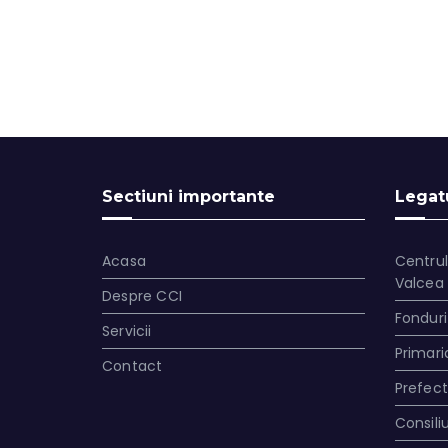
Sectiuni importante
Legatu
Acasa
Centrul
Valcea
Despre CCI
Fonduri
Servicii
Primari
Contact
Prefec
Consili