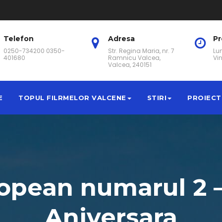
Telefon
Adresa
P
0250-734200 0350-
Str. Regina Maria, nr. 7
Lun
401680
Ramnicu Valcea,
Vin
Valcea, 240151
E
TOPUL FILRMELOR VALCENE
STIRI
PROIECT
opean numarul 2 – 
Aniversara