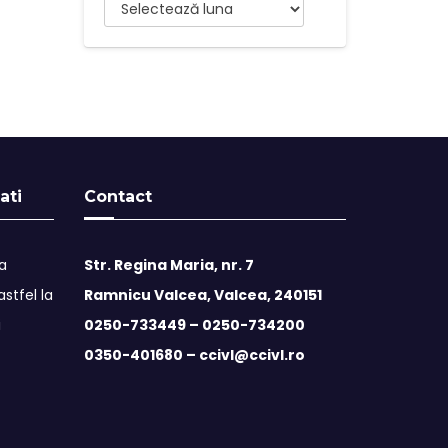
Arhive
ati
Contact
ta
Str. Regina Maria, nr. 7
stfel la
Ramnicu Valcea, Valcea, 240151
i
0250-733449 –
0250-734200
0350-401680 –
ccivl@ccivl.ro