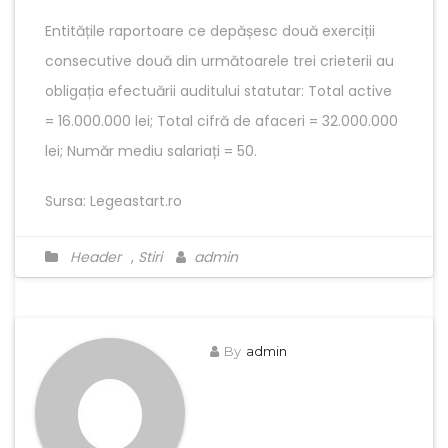
Entitățile raportoare ce depășesc două exerciții
consecutive două din următoarele trei crieterii au
obligația efectuării auditului statutar: Total active
= 16.000.000 lei; Total cifră de afaceri = 32.000.000
lei; Număr mediu salariați = 50.
Sursa: Legeastart.ro
Header
,
Stiri
admin
By
admin