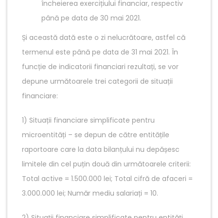
încheierea exercițiului financiar, respectiv
până pe data de 30 mai 2021.
Și această dată este o zi nelucrătoare, astfel că
termenul este până pe data de 31 mai 2021. În
funcție de indicatorii financiari rezultați, se vor
depune următoarele trei categorii de situații
financiare:
1) Situații financiare simplificate pentru
microentități – se depun de către entitățile
raportoare care la data bilanțului nu depășesc
limitele din cel puțin două din următoarele criterii:
Total active = 1.500.000 lei; Total cifră de afaceri =
3.000.000 lei; Număr mediu salariați = 10.
2) Situații financiare simplificate pentru entități