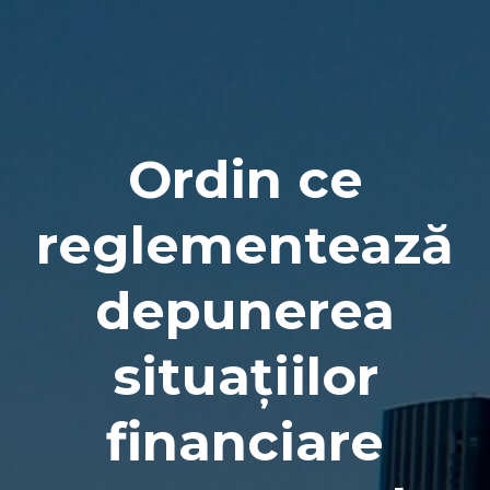
Naviga
Ordin ce
reglementează
depunerea
situațiilor
financiare