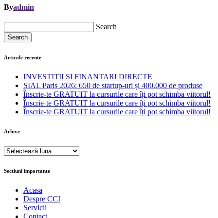
By
admin
Search
Search
Articole recente
INVESTITII SI FINANTARI DIRECTE
SIAL Paris 2026: 650 de startup-uri și 400.000 de produse
Înscrie-te GRATUIT la cursurile care îți pot schimba viitorul!
Înscrie-te GRATUIT la cursurile care îți pot schimba viitorul!
Înscrie-te GRATUIT la cursurile care îți pot schimba viitorul!
Arhive
Arhive
Sectiuni importante
Acasa
Despre CCI
Servicii
Contact