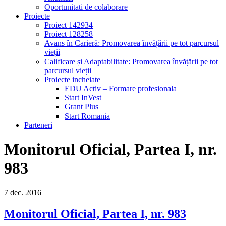
Oportunitati de colaborare
Proiecte
Proiect 142934
Proiect 128258
Avans în Carieră: Promovarea învățării pe tot parcursul
vieții
Calificare și Adaptabilitate: Promovarea învățării pe tot
parcursul vieții
Proiecte incheiate
EDU Activ – Formare profesionala
Start InVest
Grant Plus
Start Romania
Parteneri
Monitorul Oficial, Partea I, nr.
983
7
dec.
2016
Monitorul Oficial, Partea I, nr. 983