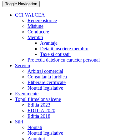
Toggle Navigation
CCI VALCEA
Repere istorice
Misiune
Conducere
Membri
Avantaje
Detalii inscriere membru
Taxe si cotizatii
Protectia datelor cu caracter personal
Servicii
Arbitraj comercial
Consultanta juridica
Eliberare certificate
Noutati legislative
Evenimente
Topul filrmelor valcene
Editia 2023
EDITIA 2020
Editia 2018
Stiri
Noutati
Noutati legislative
Anunturi