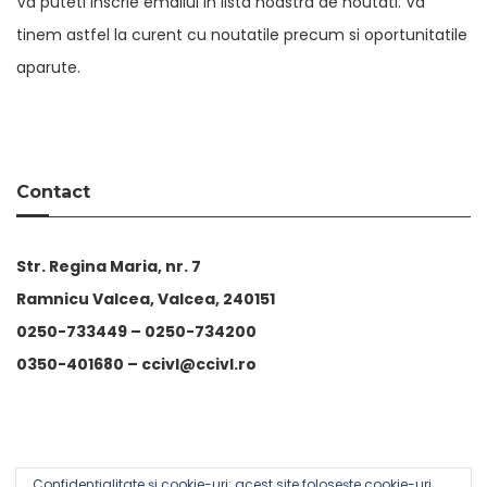
Va puteti inscrie emailul in lista noastra de noutati. Va
tinem astfel la curent cu noutatile precum si oportunitatile
aparute.
Contact
Str. Regina Maria, nr. 7
Ramnicu Valcea, Valcea, 240151
0250-733449 –
0250-734200
0350-401680 –
ccivl@ccivl.ro
Confidențialitate și cookie-uri: acest site folosește cookie-uri.
© 2026 Camera de Comert si Industrie Valcea | Theme by