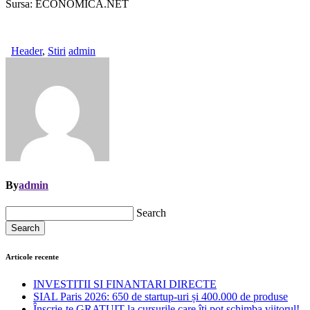
Sursa: ECONOMICA.NET
Header
,
Stiri
admin
By
admin
Search
Search
Articole recente
INVESTITII SI FINANTARI DIRECTE
SIAL Paris 2026: 650 de startup-uri și 400.000 de produse
Înscrie-te GRATUIT la cursurile care îți pot schimba viitorul!