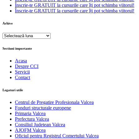
Înscrie-te GRATUIT la cursurile care îți pot schimba viitorul!
Înscrie-te GRATUIT la cursurile care îți pot schimba viitorul!
Arhive
Arhive
Sectiuni importante
Acasa
Despre CCI
Servicii
Contact
Legaturi utile
Centrul de Pregatire Profesionala Valcea
Fonduri structurale europene
Primaria Valcea
Prefectura Valcea
Consiliul Judetean Valcea
AJOFM Valcea
Oficiul pentru Registrul Comertului Valcea