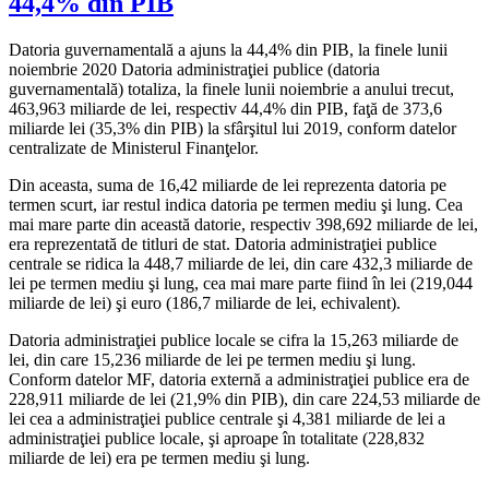
44,4% din PIB
Datoria guvernamentală a ajuns la 44,4% din PIB, la finele lunii
noiembrie 2020 Datoria administraţiei publice (datoria
guvernamentală) totaliza, la finele lunii noiembrie a anului trecut,
463,963 miliarde de lei, respectiv 44,4% din PIB, faţă de 373,6
miliarde lei (35,3% din PIB) la sfârşitul lui 2019, conform datelor
centralizate de Ministerul Finanţelor.
Din aceasta, suma de 16,42 miliarde de lei reprezenta datoria pe
termen scurt, iar restul indica datoria pe termen mediu şi lung. Cea
mai mare parte din această datorie, respectiv 398,692 miliarde de lei,
era reprezentată de titluri de stat. Datoria administraţiei publice
centrale se ridica la 448,7 miliarde de lei, din care 432,3 miliarde de
lei pe termen mediu şi lung, cea mai mare parte fiind în lei (219,044
miliarde de lei) şi euro (186,7 miliarde de lei, echivalent).
Datoria administraţiei publice locale se cifra la 15,263 miliarde de
lei, din care 15,236 miliarde de lei pe termen mediu şi lung.
Conform datelor MF, datoria externă a administraţiei publice era de
228,911 miliarde de lei (21,9% din PIB), din care 224,53 miliarde de
lei cea a administraţiei publice centrale şi 4,381 miliarde de lei a
administraţiei publice locale, şi aproape în totalitate (228,832
miliarde de lei) era pe termen mediu şi lung.