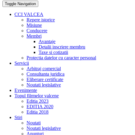
Toggle Navigation
CCI VALCEA
Repere istorice
Misiune
Conducere
Membri
Avantaje
Detalii inscriere membru
Taxe si cotizatii
Protectia datelor cu caracter personal
Servicii
Arbitraj comercial
Consultanta juridica
Eliberare certificate
Noutati legislative
Evenimente
Topul filrmelor valcene
Editia 2023
EDITIA 2020
Editia 2018
Stiri
Noutati
Noutati legislative
Anunturi