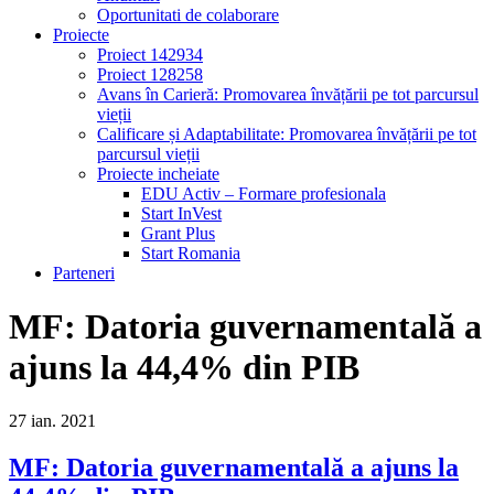
Oportunitati de colaborare
Proiecte
Proiect 142934
Proiect 128258
Avans în Carieră: Promovarea învățării pe tot parcursul
vieții
Calificare și Adaptabilitate: Promovarea învățării pe tot
parcursul vieții
Proiecte incheiate
EDU Activ – Formare profesionala
Start InVest
Grant Plus
Start Romania
Parteneri
MF: Datoria guvernamentală a
ajuns la 44,4% din PIB
27
ian.
2021
MF: Datoria guvernamentală a ajuns la