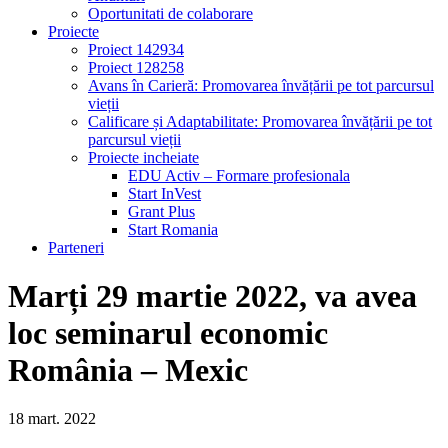
Oportunitati de colaborare
Proiecte
Proiect 142934
Proiect 128258
Avans în Carieră: Promovarea învățării pe tot parcursul
vieții
Calificare și Adaptabilitate: Promovarea învățării pe tot
parcursul vieții
Proiecte incheiate
EDU Activ – Formare profesionala
Start InVest
Grant Plus
Start Romania
Parteneri
Marți 29 martie 2022, va avea
loc seminarul economic
România – Mexic
18
mart.
2022