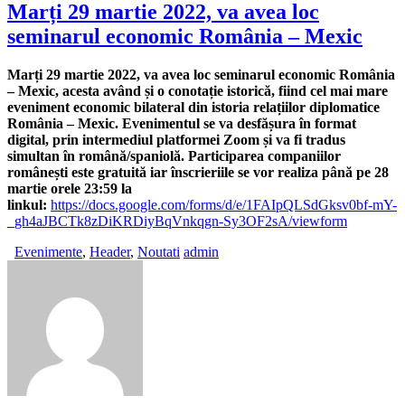
Marți 29 martie 2022, va avea loc
seminarul economic România – Mexic
Marți 29 martie 2022, va avea loc seminarul economic România
– Mexic, acesta având și o conotație istorică, fiind cel mai mare
eveniment economic bilateral din istoria relațiilor diplomatice
România – Mexic. Evenimentul se va desfășura în format
digital, prin intermediul platformei Zoom și va fi tradus
simultan în română/spaniolă. Participarea companiilor
românești este gratuită iar înscrieriile se vor realiza până pe 28
martie orele 23:59 la
linkul:
https://docs.google.com/forms/d/e/1FAIpQLSdGksv0bf-mY-
_gh4aJBCTk8zDiKRDiyBqVnkqgn-Sy3OF2sA/viewform
Evenimente
,
Header
,
Noutati
admin