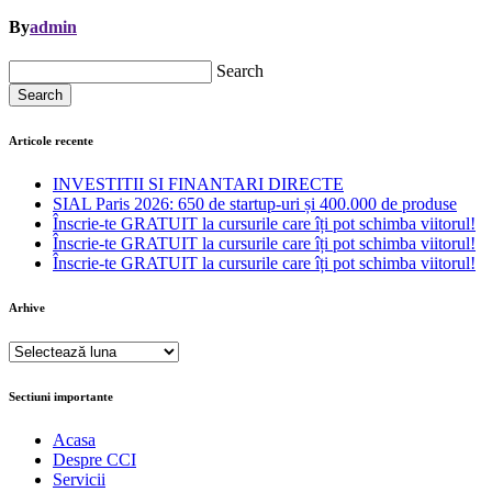
By
admin
Search
Search
Articole recente
INVESTITII SI FINANTARI DIRECTE
SIAL Paris 2026: 650 de startup-uri și 400.000 de produse
Înscrie-te GRATUIT la cursurile care îți pot schimba viitorul!
Înscrie-te GRATUIT la cursurile care îți pot schimba viitorul!
Înscrie-te GRATUIT la cursurile care îți pot schimba viitorul!
Arhive
Arhive
Sectiuni importante
Acasa
Despre CCI
Servicii