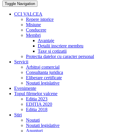
Toggle Navigation
CCI VALCEA
Repere istorice
Misiune
Conducere
Membri
Avantaje
Detalii inscriere membru
Taxe si cotizatii
Protectia datelor cu caracter personal
Servicii
Arbitraj comercial
Consultanta juridica
Eliberare certificate
Noutati legislative
Evenimente
Topul filrmelor valcene
Editia 2023
EDITIA 2020
Editia 2018
Stiri
Noutati
Noutati legislative
Anunturi