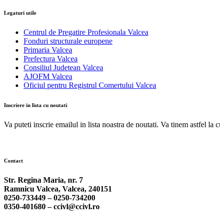
Legaturi utile
Centrul de Pregatire Profesionala Valcea
Fonduri structurale europene
Primaria Valcea
Prefectura Valcea
Consiliul Judetean Valcea
AJOFM Valcea
Oficiul pentru Registrul Comertului Valcea
Inscriere in lista cu noutati
Va puteti inscrie emailul in lista noastra de noutati. Va tinem astfel la 
Contact
Str. Regina Maria, nr. 7
Ramnicu Valcea, Valcea, 240151
0250-733449 –
0250-734200
0350-401680 –
ccivl@ccivl.ro