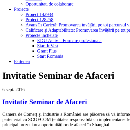
Oportunitati de colaborare
Proiecte
Proiect 142934
Proiect 128258
Avans în Carieră: Promovarea învățării pe tot parcursul vi
Calificare și Adaptabilitate: Promovarea învățării pe tot pa
Proiecte incheiate
EDU Activ – Formare profesionala
Start InVest
Grant Plus
Start Romania
Parteneri
Invitatie Seminar de Afaceri
6
sept.
2016
Invitatie Seminar de Afaceri
Camera de Comerţ şi Industrie a României are plăcerea să vă informez
parteneriat cu SCOFCOM (entitatea responsabilă cu implementarea legilo
principal prezentarea oportunităţilor de afaceri în Shanghai.