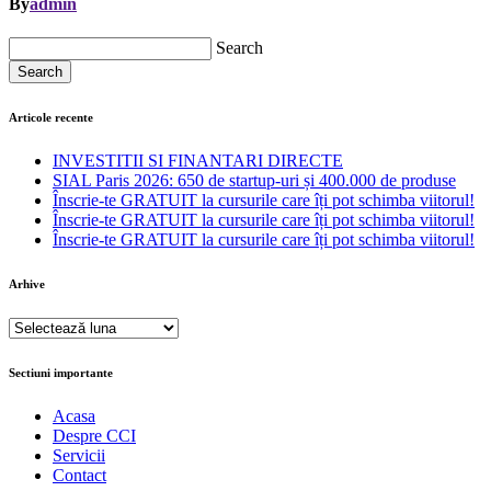
By
admin
Search
Search
Articole recente
INVESTITII SI FINANTARI DIRECTE
SIAL Paris 2026: 650 de startup-uri și 400.000 de produse
Înscrie-te GRATUIT la cursurile care îți pot schimba viitorul!
Înscrie-te GRATUIT la cursurile care îți pot schimba viitorul!
Înscrie-te GRATUIT la cursurile care îți pot schimba viitorul!
Arhive
Arhive
Sectiuni importante
Acasa
Despre CCI
Servicii
Contact