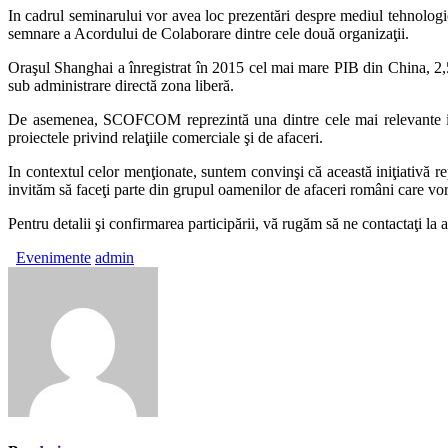
In cadrul seminarului vor avea loc prezentări despre mediul tehnologic
semnare a Acordului de Colaborare dintre cele două organizaţii.
Oraşul Shanghai a înregistrat în 2015 cel mai mare PIB din China, 
sub administrare directă zona liberă.
De asemenea, SCOFCOM reprezintă una dintre cele mai relevante instit
proiectele privind relaţiile comerciale şi de afaceri.
In contextul celor menţionate, suntem convinşi că această iniţiativă 
invităm să faceţi parte din grupul oamenilor de afaceri români care vor 
Pentru detalii şi confirmarea participării, vă rugăm să ne contactaţi l
Evenimente
admin