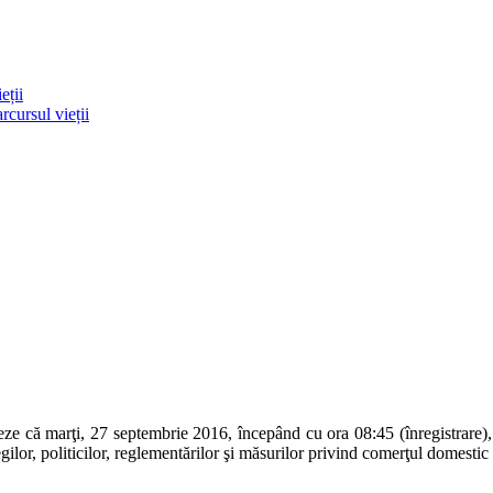
eții
rcursul vieții
e că marţi, 27 septembrie 2016, începând cu ora 08:45 (înregistrare),
r, politicilor, reglementărilor şi măsurilor privind comerţul domestic ş