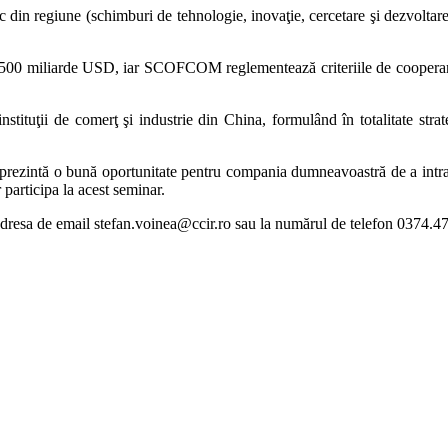
 din regiune (schimburi de tehnologie, inovaţie, cercetare şi dezvoltare
2,500 miliarde USD, iar SCOFCOM reglementează criteriile de cooperare
uţii de comerţ şi industrie din China, formulând în totalitate strateg
reprezintă o bună oportunitate pentru compania dumneavoastră de a intr
participa la acest seminar.
a adresa de email stefan.voinea@ccir.ro sau la numărul de telefon 0374.4