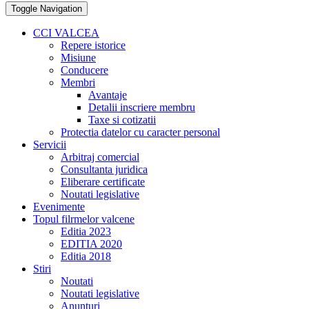
Toggle Navigation
CCI VALCEA
Repere istorice
Misiune
Conducere
Membri
Avantaje
Detalii inscriere membru
Taxe si cotizatii
Protectia datelor cu caracter personal
Servicii
Arbitraj comercial
Consultanta juridica
Eliberare certificate
Noutati legislative
Evenimente
Topul filrmelor valcene
Editia 2023
EDITIA 2020
Editia 2018
Stiri
Noutati
Noutati legislative
Anunturi