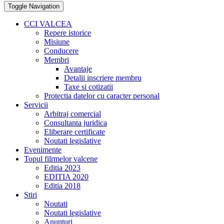
Toggle Navigation
CCI VALCEA
Repere istorice
Misiune
Conducere
Membri
Avantaje
Detalii inscriere membru
Taxe si cotizatii
Protectia datelor cu caracter personal
Servicii
Arbitraj comercial
Consultanta juridica
Eliberare certificate
Noutati legislative
Evenimente
Topul filrmelor valcene
Editia 2023
EDITIA 2020
Editia 2018
Stiri
Noutati
Noutati legislative
Anunturi