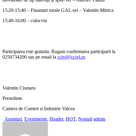
15:20-15:40 – Finantari rurale GAL-uri – Valentin Mitrica
15:40-16:00 – colocviu
Participarea este gratuita. Rugam confirmarea participarii la
0250734200 sau pe email la
ccivl@ccivl.ro
Valentin Cismaru
Presedinte
Camera de Comert si Industrie Valcea
Anunturi
,
Evenimente
,
Header
,
HOT
,
Noutati
admin