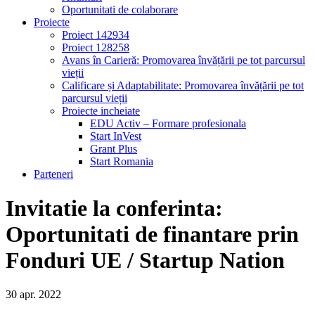
Oportunitati de colaborare
Proiecte
Proiect 142934
Proiect 128258
Avans în Carieră: Promovarea învățării pe tot parcursul
vieții
Calificare și Adaptabilitate: Promovarea învățării pe tot
parcursul vieții
Proiecte incheiate
EDU Activ – Formare profesionala
Start InVest
Grant Plus
Start Romania
Parteneri
Invitatie la conferinta:
Oportunitati de finantare prin
Fonduri UE / Startup Nation
30
apr.
2022