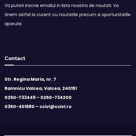
Va puteti inscrie emailul in lista noastra de noutati. Va
tinem astfel la curent cu noutatile precum si oportunitatile
aparute.
Contact
Str. Regina Maria, nr. 7
Ramnicu Valcea, Valcea, 240151
0250-733449 –
0250-734200
0350-401680 –
ccivl@ccivl.ro