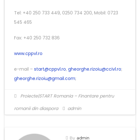
Tel: +40 250 733 449, 0250 734 200, Mobil: 0723
545 465
Fax: +40 250 732 836
www.cppvl.ro
e-mail –
start@cppvl.ro
,
gheorghe.rizoiu@ccivl.ro
;
gheorghe.rizoiu@gmail.com
;
Proiecte|START Romania – Finantare pentru
romanii din diaspora
admin
By
admin