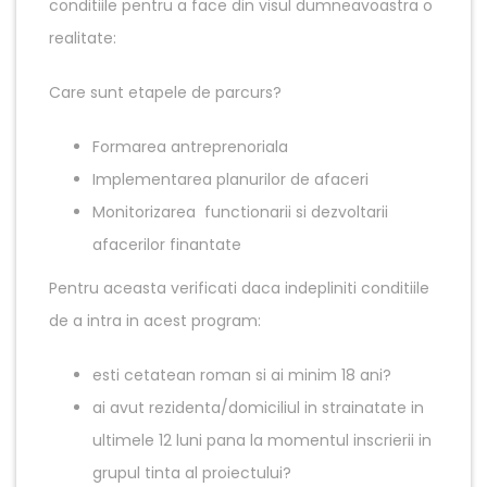
conditiile pentru a face din visul dumneavoastra o
realitate:
Care sunt etapele de parcurs?
Formarea antreprenoriala
Implementarea planurilor de afaceri
Monitorizarea functionarii si dezvoltarii
afacerilor finantate
Pentru aceasta verificati daca indepliniti conditiile
de a intra in acest program:
esti cetatean roman si ai minim 18 ani?
ai avut rezidenta/domiciliul in strainatate in
ultimele 12 luni pana la momentul inscrierii in
grupul tinta al proiectului?