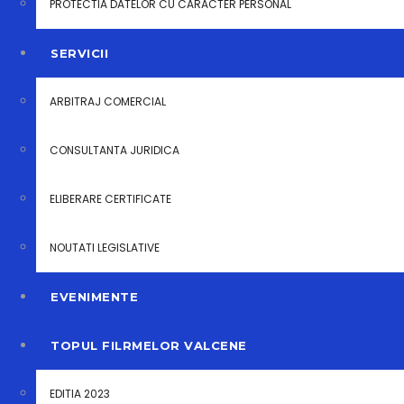
PROTECTIA DATELOR CU CARACTER PERSONAL
SERVICII
ARBITRAJ COMERCIAL
ian.
2025
27
CONSULTANTA JURIDICA
Începem înscrierile pentru cursul
GRATUIT de „Responsabil de mediu”!
ELIBERARE CERTIFICATE
Proiect „Calificare și adaptabilitate: Promovarea
NOUTATI LEGISLATIVE
învaţării pe tot parcursul vieţii”, 313159
EVENIMENTE
Apel PEO/78/PEO_P9/OP4/ESO4.7/PEO_A36 – “Ține
pasul” – Regiuni mai putin dezvoltate
TOPUL FILRMELOR VALCENE
EDITIA 2023