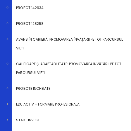
Str. Regina Maria, nr. 7, Râmnicu Vâlcea, Vâlcea, 240151.
PROIECT 142934
PROIECT 128258
Anunturi
admin
AVANS ÎN CARIERĂ: PROMOVAREA ÎNVĂȚĂRII PE TOT PARCURSUL
VIEȚII
By
admin
CALIFICARE ȘI ADAPTABILITATE: PROMOVAREA ÎNVĂȚĂRII PE TOT
PARCURSUL VIEȚII
PROIECTE INCHEIATE
EDU ACTIV – FORMARE PROFESIONALA
Search
START INVEST
Search