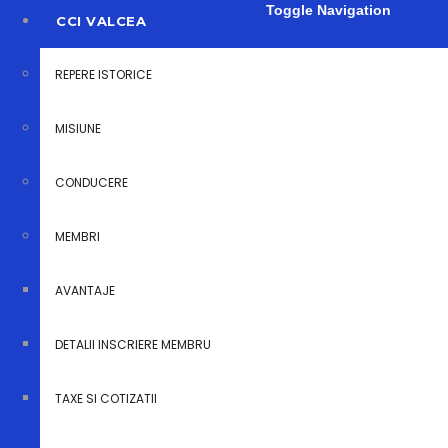
Toggle Navigation
CCI VALCEA
REPERE ISTORICE
MISIUNE
Începem
CONDUCERE
înscrierile pentru
MEMBRI
AVANTAJE
cursul GRATUIT
DETALII INSCRIERE MEMBRU
de „Responsabil
TAXE SI COTIZATII
de mediu”!