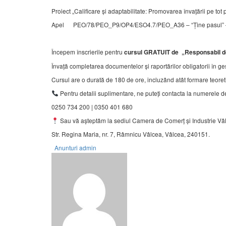
Proiect „Calificare și adaptabilitate: Promovarea învaţării pe tot 
Apel PEO/78/PEO_P9/OP4/ESO4.7/PEO_A36 – “Ține pasul” – R
Începem înscrierile pentru
cursul GRATUIT de „Responsabil d
Învață completarea documentelor și raportărilor obligatorii în ge
Cursul are o durată de 180 de ore, incluzând atât formare teoretic
Pentru detalii suplimentare, ne puteți contacta la numerele de
0250 734 200 | 0350 401 680
Sau vă așteptăm la sediul Camera de Comerț și Industrie Vâ
Str. Regina Maria, nr. 7, Râmnicu Vâlcea, Vâlcea, 240151.
Anunturi
admin