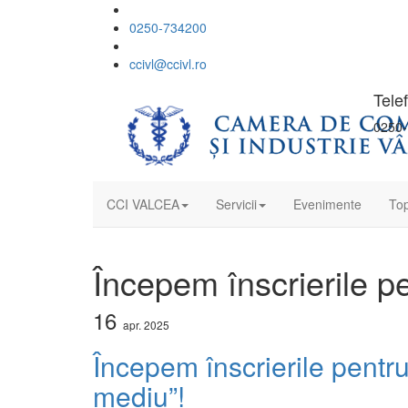
0250-734200
ccivl@ccivl.ro
Tele
0250-
CCI VALCEA
Servicii
Evenimente
Top
Începem înscrierile 
16
apr.
2025
Începem înscrierile pent
mediu”!