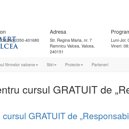
fon
Adresa
Progra
734200 0350-401680
Str. Regina Maria, nr. 7
Luni-Joi: 
Ramnicu Valcea, Valcea,
Vineri: 08
240151
ul filrmelor valcene
Stiri
Proiecte
Parteneri
pentru cursul GRATUIT de „R
ru cursul GRATUIT de „Responsabi