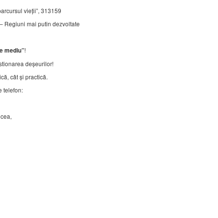
parcursul vieţii”, 313159
egiuni mai putin dezvoltate
!
e mediu”
stionarea deșeurilor!
ă, cât și practică.
 telefon:
lcea,