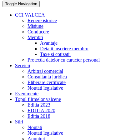
Toggle Navigation
CCI VALCEA
Repere istorice
Misiune
Conducere
Membri
Avantaje
Detalii inscriere membru
Taxe si cotizatii
Protectia datelor cu caracter personal
Servicii
Arbitraj comercial
Consultanta juridica
Eliberare certificate
Noutati legislative
Evenimente
Topul filrmelor valcene
Editia 2023
EDITIA 2020
Editia 2018
Stiri
Noutati
Noutati legislative
Anunturi