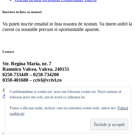
Inscriere in lista cu noutati
Va puteti inscrie emailul in lista noastra de noutati. Va tinem astfel la
curent cu noutatile precum si oportunitatile aparute.
Contact
Str. Regina Maria, nr. 7
Ramnicu Valcea, Valcea, 240151
0250-733449 –
0250-734200
0350-401680 –
ccivl@ccivl.ro
© 2026 Camera de Comert si Industrie Valcea | Theme by
Theme
Confidențialitate și cookie-uri: acest site folosește cookie-uri. Dacă continui să
Ansar
folosești acest site web, ești de acord cu utilizarea lor.
Pentru a afla mai multe, inclusiv cum să controlezi cookie-urile, uită-te aici:
Politică
cookie-uri