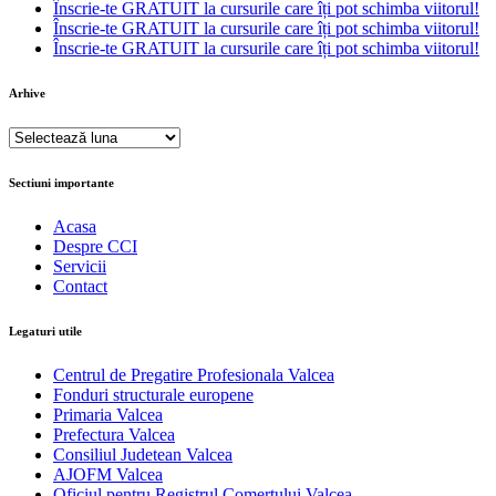
Înscrie-te GRATUIT la cursurile care îți pot schimba viitorul!
Înscrie-te GRATUIT la cursurile care îți pot schimba viitorul!
Înscrie-te GRATUIT la cursurile care îți pot schimba viitorul!
Arhive
Arhive
Sectiuni importante
Acasa
Despre CCI
Servicii
Contact
Legaturi utile
Centrul de Pregatire Profesionala Valcea
Fonduri structurale europene
Primaria Valcea
Prefectura Valcea
Consiliul Judetean Valcea
AJOFM Valcea
Oficiul pentru Registrul Comertului Valcea