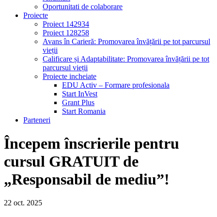
Oportunitati de colaborare
Proiecte
Proiect 142934
Proiect 128258
Avans în Carieră: Promovarea învățării pe tot parcursul
vieții
Calificare și Adaptabilitate: Promovarea învățării pe tot
parcursul vieții
Proiecte incheiate
EDU Activ – Formare profesionala
Start InVest
Grant Plus
Start Romania
Parteneri
Începem înscrierile pentru
cursul GRATUIT de
„Responsabil de mediu”!
22
oct.
2025