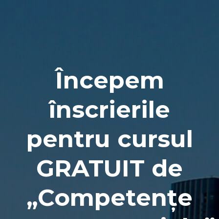
Naviga
Începem
înscrierile
pentru cursul
GRATUIT de
„Competențe