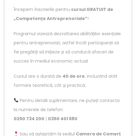
Începem înscrierile pentru
cursul GRATUIT de
„Competențe Antreprenoriale”
!
Programul vizează dezvoltarea abilităților esențiale
pentru antreprenoriat, astfel încât participanții să
fie pregătiți să inițieze și să conducă afaceri de
succes în mediul economic actual.
Cursul are o durată de
40 de ore
, incluzând atât
formare teoretică, cât și practică.
Pentru detalii suplimentare, ne puteți contacta
la numerele de telefon:
0250 734 200
|
0350 401 680
Sau vă așteptăm la sediul
Camera de Comerț