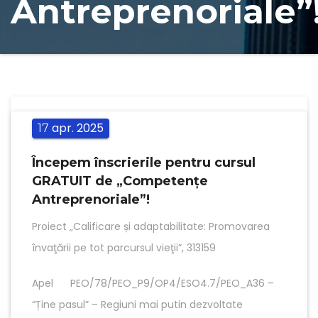
Antreprenoriale”
apr.
2025
17
Începem înscrierile pentru cursul
GRATUIT de „Competențe
Antreprenoriale”!
Proiect „Calificare și adaptabilitate: Promovarea
învaţării pe tot parcursul vieţii”, 313159
Apel PEO/78/PEO_P9/OP4/ESO4.7/PEO_A36 –
“Ține pasul” – Regiuni mai putin dezvoltate