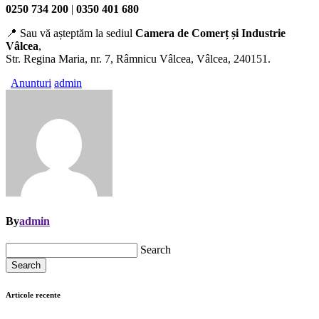
0250 734 200
|
0350 401 680
📍 Sau vă așteptăm la sediul
Camera de Comerț și Industrie
Vâlcea
,
Str. Regina Maria, nr. 7, Râmnicu Vâlcea, Vâlcea, 240151.
Anunturi
admin
By
admin
Search
Search
Articole recente