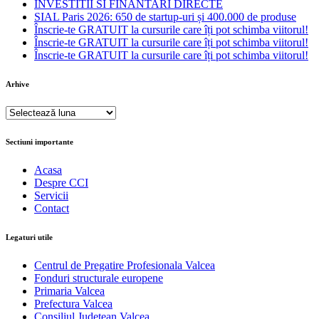
INVESTITII SI FINANTARI DIRECTE
SIAL Paris 2026: 650 de startup-uri și 400.000 de produse
Înscrie-te GRATUIT la cursurile care îți pot schimba viitorul!
Înscrie-te GRATUIT la cursurile care îți pot schimba viitorul!
Înscrie-te GRATUIT la cursurile care îți pot schimba viitorul!
Arhive
Arhive
Sectiuni importante
Acasa
Despre CCI
Servicii
Contact
Legaturi utile
Centrul de Pregatire Profesionala Valcea
Fonduri structurale europene
Primaria Valcea
Prefectura Valcea
Consiliul Judetean Valcea