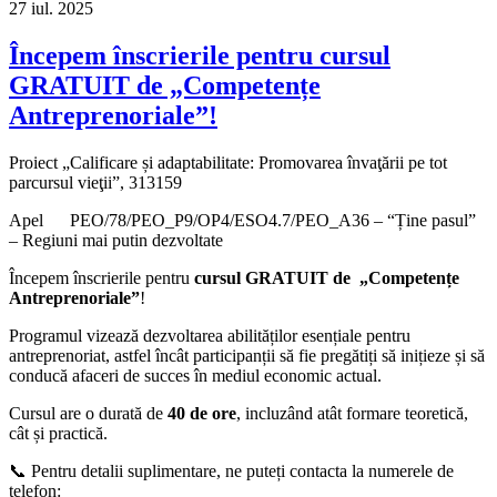
27
iul.
2025
Începem înscrierile pentru cursul
GRATUIT de „Competențe
Antreprenoriale”!
Proiect „Calificare și adaptabilitate: Promovarea învaţării pe tot
parcursul vieţii”, 313159
Apel PEO/78/PEO_P9/OP4/ESO4.7/PEO_A36 – “Ține pasul”
– Regiuni mai putin dezvoltate
Începem înscrierile pentru
cursul GRATUIT de „Competențe
Antreprenoriale”
!
Programul vizează dezvoltarea abilităților esențiale pentru
antreprenoriat, astfel încât participanții să fie pregătiți să inițieze și să
conducă afaceri de succes în mediul economic actual.
Cursul are o durată de
40 de ore
, incluzând atât formare teoretică,
cât și practică.
📞 Pentru detalii suplimentare, ne puteți contacta la numerele de
telefon: