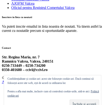
AJOFM Valcea
Oficiul pentru Registrul Comertului Valcea
Inscriere in lista cu noutati
Va puteti inscrie emailul in lista noastra de noutati. Va tinem astfel la
curent cu noutatile precum si oportunitatile aparute.
Contact
Str. Regina Maria, nr. 7
Ramnicu Valcea, Valcea, 240151
0250-733449 –
0250-734200
0350-401680 –
ccivl@ccivl.ro
© 2026 Camera de Comert si Industrie Valcea | Theme by
Theme
Confidențialitate și cookie-uri: acest site folosește cookie-uri. Dacă continui să
Ansar
folosești acest site web, ești de acord cu utilizarea lor.
Pentru a afla mai multe, inclusiv cum să controlezi cookie-urile, uită-te aici:
Politică
cookie-uri