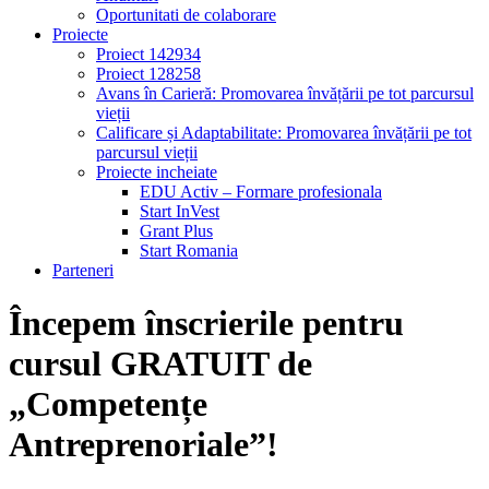
Oportunitati de colaborare
Proiecte
Proiect 142934
Proiect 128258
Avans în Carieră: Promovarea învățării pe tot parcursul
vieții
Calificare și Adaptabilitate: Promovarea învățării pe tot
parcursul vieții
Proiecte incheiate
EDU Activ – Formare profesionala
Start InVest
Grant Plus
Start Romania
Parteneri
Începem înscrierile pentru
cursul GRATUIT de
„Competențe
Antreprenoriale”!