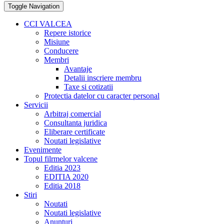
Toggle Navigation
CCI VALCEA
Repere istorice
Misiune
Conducere
Membri
Avantaje
Detalii inscriere membru
Taxe si cotizatii
Protectia datelor cu caracter personal
Servicii
Arbitraj comercial
Consultanta juridica
Eliberare certificate
Noutati legislative
Evenimente
Topul filrmelor valcene
Editia 2023
EDITIA 2020
Editia 2018
Stiri
Noutati
Noutati legislative
Anunturi