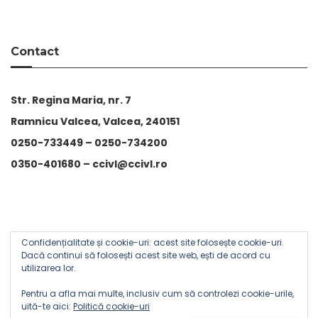
Contact
Str. Regina Maria, nr. 7
Ramnicu Valcea, Valcea, 240151
0250-733449 –
0250-734200
0350-401680 –
ccivl@ccivl.ro
Confidențialitate și cookie-uri: acest site folosește cookie-uri.
© 2026 Camera de Comert si Industrie Valcea | Theme by
Dacă continui să folosești acest site web, ești de acord cu
utilizarea lor.
Theme Ansar
Pentru a afla mai multe, inclusiv cum să controlezi cookie-urile,
uită-te aici:
Politică cookie-uri