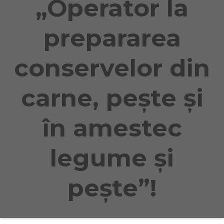
„Operator la
prepararea
conservelor din
carne, pește și
în amestec
legume și
pește”!