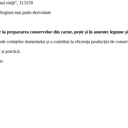
rsul vieţii”, 313159
uni mai putin dezvoltate
a prepararea conservelor din carne, pește și în amestec legume și
de cerințelor domeniului și a contribui la eficiența producției de conser
și practică.
n: