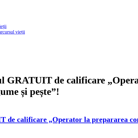
eții
rcursul vieții
ul GRATUIT de calificare „Opera
gume și pește”!
 de calificare „Operator la prepararea cons