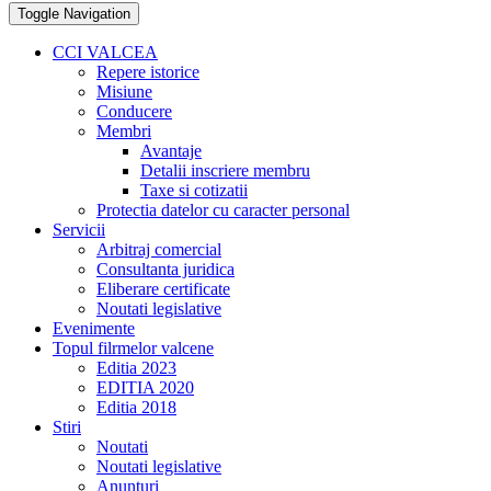
Toggle Navigation
CCI VALCEA
Repere istorice
Misiune
Conducere
Membri
Avantaje
Detalii inscriere membru
Taxe si cotizatii
Protectia datelor cu caracter personal
Servicii
Arbitraj comercial
Consultanta juridica
Eliberare certificate
Noutati legislative
Evenimente
Topul filrmelor valcene
Editia 2023
EDITIA 2020
Editia 2018
Stiri
Noutati
Noutati legislative
Anunturi