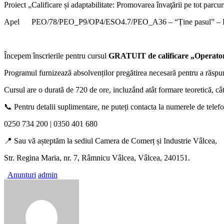
Proiect „Calificare și adaptabilitate: Promovarea învaţării pe tot parcu
Apel PEO/78/PEO_P9/OP4/ESO4.7/PEO_A36 – “Ține pasul” – Regi
Începem înscrierile pentru cursul
GRATUIT de calificare „Operator l
Programul furnizează absolvenților pregătirea necesară pentru a răspun
Cursul are o durată de 720 de ore, incluzând atât formare teoretică, cât 
📞 Pentru detalii suplimentare, ne puteți contacta la numerele de telefo
0250 734 200 | 0350 401 680
📍 Sau vă așteptăm la sediul Camera de Comerț și Industrie Vâlcea,
Str. Regina Maria, nr. 7, Râmnicu Vâlcea, Vâlcea, 240151.
Anunturi
admin