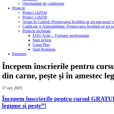
Oportunitati de colaborare
Proiecte
Proiect 142934
Proiect 128258
Avans în Carieră: Promovarea învățării pe tot parcursul vi
Calificare și Adaptabilitate: Promovarea învățării pe tot pa
Proiecte incheiate
EDU Activ – Formare profesionala
Start InVest
Grant Plus
Start Romania
Parteneri
Începem înscrierile pentru curs
din carne, pește și în amestec le
17
oct.
2025
Începem înscrierile pentru cursul GRATUIT
legume și pește”!