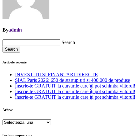
By
admin
Search
Search
Articole recente
INVESTITII SI FINANTARI DIRECTE
SIAL Paris 2026: 650 de startup-uri și 400.000 de produse
Înscrie-te GRATUIT la cursurile care îți pot schimba viitorul!
Înscrie-te GRATUIT la cursurile care îți pot schimba viitorul!
Înscrie-te GRATUIT la cursurile care îți pot schimba viitorul!
Arhive
Arhive
Sectiuni importante