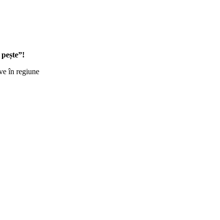
 pește”!
ve în regiune