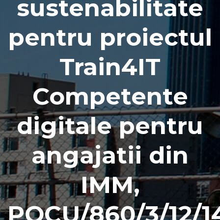
sustenabilitate
pentru proiectul
Train4IT
Competente
digitale pentru
angajatii din
IMM,
POCU/860/3/12/1