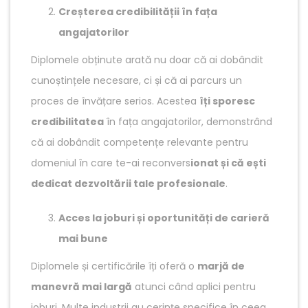
Creșterea credibilității în fața
angajatorilor
Diplomele obținute arată nu doar că ai dobândit
cunoștințele necesare, ci și că ai parcurs un
proces de învățare serios. Acestea
îți sporesc
credibilitatea
în fața angajatorilor, demonstrând
că ai dobândit competențe relevante pentru
domeniul în care te-ai reconvers
ionat și că ești
dedicat dezvoltării tale profesionale
.
Acces la joburi și oportunități de carieră
mai bune
Diplomele și certificările îți oferă o
marjă de
manevră mai largă
atunci când aplici pentru
joburi. Multe industrii au cerințe specifice în ceea