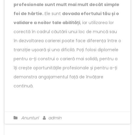
profesionale sunt mult mai mult decât simple
foi de hârtie.
Ele sunt
dovada efortului tău și o
validare a noilor tale abilități
, iar utilizarea lor
corectă în cadrul căutării unui loc de muncă sau
în dezvoltarea carierei poate face diferența între o
tranziție ușoară și una dificilă. Poți folosi diplomele
pentru a-ți construi o carieră mai solidă, pentru a
îți crește oportunitățile profesionale și pentru a-ți
demonstra angajamentul față de învățare
continuă.
Anunturi
admin