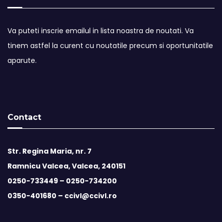
Va puteti inscrie emailul in lista noastra de noutati. Va
tinem astfel la curent cu noutatile precum si oportunitatile
aparute.
Contact
Str. Regina Maria, nr. 7
Ramnicu Valcea, Valcea, 240151
0250-733449 –
0250-734200
0350-401680 –
ccivl@ccivl.ro