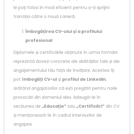
le poți folosi în mod eficient pentru a-ți sprijini
tranziția către o nouă carieră:
Îmbogățirea CV-ului și a profilului
profesional
Diplomele și certificările obținute în urma formării
reprezintă dovezi concrete ale abilităților tale și ale
angajamentului tău față de învățare. Acestea îți
pot
îmbogăți CV-ul
și
profilul de LinkedIn
,
arătând angajatorilor că ești pregătit pentru noile
provocări din domeniul ales. Adaugă-le în
secțiunea de
„Educație”
sau
„Certificări”
din CV
și menționează-le în cadrul interviurilor de
angajare.