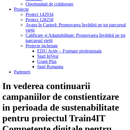
Oportunitati de colaborare
Proiecte
Proiect 142934
Proiect 128258
Avans în Carieră: Promovarea învățării pe tot parcursul
vieții
Calificare și Adaptabilitate: Promovarea învățării pe tot
parcursul vieții
Proiecte incheiate
EDU Activ – Formare profesionala
Start InVest
Grant Plus
Start Romania
Parteneri
In vederea continuarii
campaniilor de constientizare
in perioada de sustenabilitate
pentru proiectul Train4IT
Competente digitale pentru