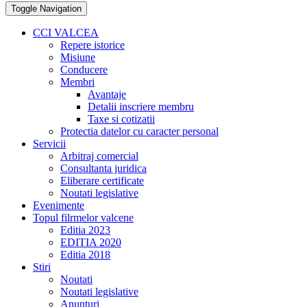
Toggle Navigation
CCI VALCEA
Repere istorice
Misiune
Conducere
Membri
Avantaje
Detalii inscriere membru
Taxe si cotizatii
Protectia datelor cu caracter personal
Servicii
Arbitraj comercial
Consultanta juridica
Eliberare certificate
Noutati legislative
Evenimente
Topul filrmelor valcene
Editia 2023
EDITIA 2020
Editia 2018
Stiri
Noutati
Noutati legislative
Anunturi