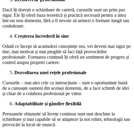
Dacă îți dorești o schimbare de carieră, cursurile sunt un prim pas
sigur. Ele îți oferă baza teoretică și practică necesară pentru a intra
într-un nou domeniu, fără a fi nevoie să urmezi o formare lungă sau
costisitoare.
Creșterea încrederii în sine
Odată ce începi să acumulezi cunoștințe noi, vei deveni mai sigur pe
tine, mai motivat și mai pregătit să faci față provocărilor
profesionale. Formarea continuă îți oferă un sentiment de progres și
control asupra propriei cariere.
Dezvoltarea unei rețele profesionale
Cursurile – mai ales cele cu interacțiune – sunt o oportunitate bună
de a cunoaște oameni din același domeniu, de a face schimb de idei
și chiar de a colabora profesional pe viitor.
Adaptabilitate și gândire flexibilă
Persoanele obișnuite să învețe continuu sunt mai deschise la
schimbare și mai capabile să se adapteze la noi roluri, tehnologii sau
provocări la locul de muncă.