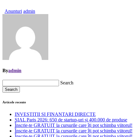
Anunturi
admin
By
admin
Search
Search
Articole recente
INVESTITII SI FINANTARI DIRECTE
SIAL Paris 2026: 650 de startup-uri și 400.000 de produse
Înscrie-te GRATUIT la cursurile care îți pot schimba viitorul!
Înscrie-te GRATUIT la cursurile care îți pot schimba viitorul!
Înscrie-te GRATUIT la cursurile care îți pot schimba viitorul!