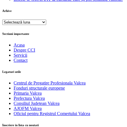
Arhive
Arhive
Sectiuni importante
Acasa
Despre CCI
Servicii
Contact
Legaturi utile
Centrul de Pregatire Profesionala Valcea
Fonduri structurale europene
Primaria Valcea
Prefectura Valcea
Consiliul Judetean Valcea
AJOFM Valcea
Oficiul pentru Registrul Comertului Valcea
Inscriere in lista cu noutati