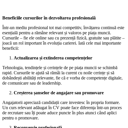
Beneficiile cursurilor în dezvoltarea profesională
Într-un mediu profesional tot mai competitiv, învățarea continuă este
esențială pentru a rămâne relevant și valoros pe piața muncii.
Cursurile – fie ele online sau cu prezență fizică, gratuite sau plătite –
joacă un rol important în evoluția carierei. Iată cele mai importante
beneficii:
Actualizarea și extinderea competențelor
Tehnologia, tendințele și cerințele de pe piața muncii se schimbă
rapid. Cursurile te ajută să rămâi la curent cu noile cerințe și să
dobândești abilități relevante, fie că e vorba de competențe digitale,
de comunicare sau de leadership.
Creșterea șanselor de angajare sau promovare
Angajatorii apreciază candidații care investesc în propria formare.
Un curs relevant adăugat în CV poate face diferența într-un proces
de recrutare sau îți poate aduce puncte în plus atunci când aplici
pentru o promovare.
Reconversie profesională