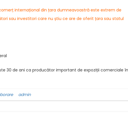
n comerț internațional din țara dumneavoastră este extrem de
ri sau investitori care nu știu ce are de oferit țara sau statul
eral
ca producător important de expoziții comerciale î
aborare
admin