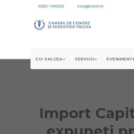
0250-734200
ccivl@ccivl.ro
CCI VALCEA
SERVICII
EVENIMENT
Import Capit
expuneti pr