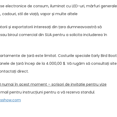
use electronice de consum, iluminat cu LED-uri, mărfuri generale
cadouri, stil de viață, vapor și multe altele
i și exportatorii interesați din țara dumneavoastră să
u biroul comercial din SUA pentru a solicita includerea în
tamente de țară este limitat. Costurile speciale Early Bird Boo
ioanele de țară încep de la 4.000,00 $. Vă rugăm să consultați site
ontactați direct.
numai în acest moment – scrisori de invitație pentru vize
-mail pentru instrucțiuni pentru a vă rezerva standul.
sshow.com