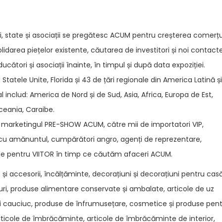
 state și asociații se pregătesc ACUM pentru creșterea comerțu
lidarea piețelor existente, căutarea de investitori și noi contact
ători și asociații înainte, în timpul și după data expoziției.
tatele Unite, Florida și 43 de țări regionale din America Latină și
l includ: America de Nord și de Sud, Asia, Africa, Europa de Est,
ceania, Caraibe.
marketingul PRE-SHOW ACUM, către mii de importatori VIP,
 cu amănuntul, cumpărători angro, agenți de reprezentare,
u-ne pentru VIITOR în timp ce căutăm afaceri ACUM.
i accesorii, încălțăminte, decorațiuni și decorațiuni pentru casă
ăuturi, produse alimentare conservate și ambalate, articole de uz
 și cauciuc, produse de înfrumusețare, cosmetice și produse pen
, articole de îmbrăcăminte, articole de îmbrăcăminte de interior,