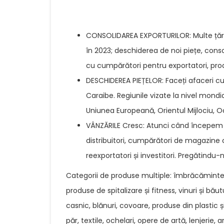
CONSOLIDAREA EXPORTURILOR: Multe țări,
în 2023; deschiderea de noi piețe, conso
cu cumpărători pentru exportatori, produc
DESCHIDEREA PIEȚELOR: Faceți afaceri cu S
Caraibe. Regiunile vizate la nivel mondia
Uniunea Europeană, Orientul Mijlociu, O
VÂNZĂRILE Cresc: Atunci când începem 
distribuitori, cumpărători de magazine
reexportatori și investitori. Pregătind
Categorii de produse multiple: îmbrăcăminte ș
produse de spitalizare și fitness, vinuri și b
casnic, blănuri, covoare, produse din plastic
păr, textile, ochelari, opere de artă, lenjerie