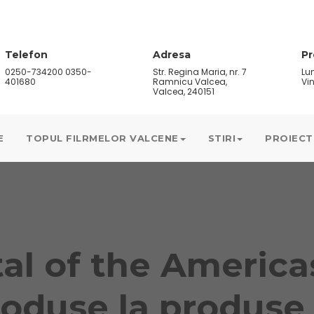
Telefon
Adresa
P
0250-734200 0350-
Str. Regina Maria, nr. 7
Lun
401680
Ramnicu Valcea,
Vin
Valcea, 240151
E
TOPUL FILRMELOR VALCENE
STIRI
PROIECT
al of the Americas
oduse la produse 