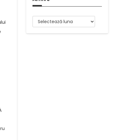
Arhive
lui
e
,
tru