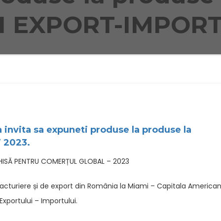
I EXPORT-IMPORT 
 invita sa expuneti produse la produse la
 2023.
ISĂ PENTRU COMERȚUL GLOBAL – 2023
acturiere și de export din România la Miami – Capitala America
Exportului – Importului.