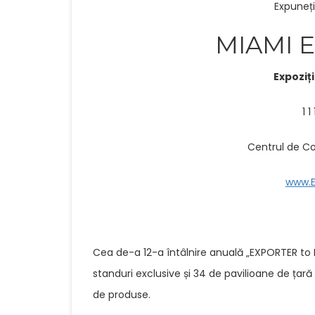
Expuneți
MIAMI 
Expoziț
1 1
Centrul de Co
www.E
Cea de-a 12-a întâlnire anuală „EXPORTER to 
standuri exclusive și 34 de pavilioane de țară d
de produse.