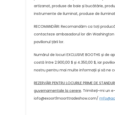
artizanat, produse de baie și bucătărie, prod
instrumente de iluminat, produse de iluminat, 
RECOMANDĂRI: Recomandăm ca toți producători
contacteze ambasadorul lor din Washington sa
pavilionul țării lor.
Numărul de locuri EXCLUSIVE BOOTHS și de apar
costă între 2.900,00 $ și 4.350,00 $, iar pavil
nostru pentru mai multe informații și să ne c
REZERVĂRI PENTRU LOCURILE PRIME DE STANDURI 
guvernamentale la
cerere
. Trimiteți-mi un e
iofo@exoort1moorttradeshow.com/
mfo@ac