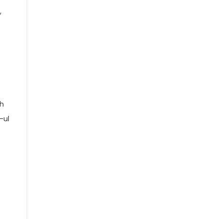
,
th
-ul