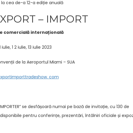
 la cea de-a 12-a ediție anuală
EXPORT – IMPORT
ie comercială internațională
 1 iulie, 1 2 iulie, 13 iulie 2023
nvenții de la Aeroportul Miami – SUA
xportimporttradeshow
.
com
IMPORTER” se desfășoară numai pe bază de invitație, cu 130 de
isponibile pentru conferințe, prezentări, întâlniri oficiale și expozi