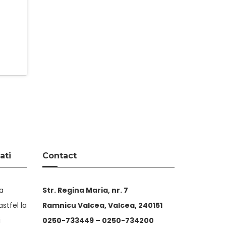
ati
Contact
ta
Str. Regina Maria, nr. 7
stfel la
Ramnicu Valcea, Valcea, 240151
i
0250-733449 –
0250-734200