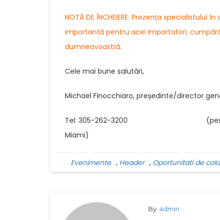
NOTĂ DE ÎNCHEIERE: Prezența specialistului î
importantă pentru acei importatori, cumpărăto
dumneavoastră.
Cele mai bune salutări,
Michael Finocchiaro, președinte/director gen
Tel: 305-262-3200 (peste 30 de ani 
Miami)
Evenimente
,
Header
,
Oportunitati de col
By
admin