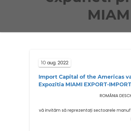
MIAM
aug.
2022
10
Import Capital of the Americas va
Expozitia MIAMI EXPORT-IMPORT
ROMÂNIA DESCH
vă invităm să reprezentați sectoarele manuf