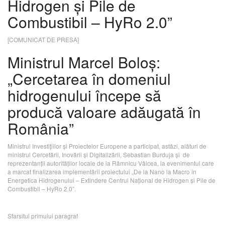
Hidrogen și Pile de
Combustibil – HyRo 2.0”
[COMUNICAT DE PRESA]
Ministrul Marcel Boloș:
„Cercetarea în domeniul
hidrogenului începe să
producă valoare adăugată în
România”
Ministrul Investițiilor și Proiectelor Europene a participat, astăzi, alături de
ministrul Cercetării, Inovării și Digitalizării, Sebastian Burduja și de
reprezentanții autorităților locale de la Râmnicu Vâlcea, la evenimentul care
a marcat finalizarea implementării proiectului „De la Nano la Macro în
Energetica Hidrogenului – Extindere Centrul Național de Hidrogen și Pile de
Combustibil – HyRo 2.0”.
Sfarsitul primului paragraf