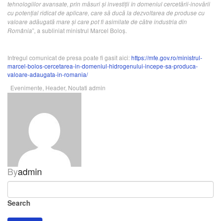
tehnologiilor avansate, prin măsuri și investiţii în domeniul cercetării-inovării
cu potenţial ridicat de aplicare, care să ducă la dezvoltarea de produse cu
valoare adăugată mare și care pot fi asimilate de către industria din
”, a subliniat ministrul Marcel Boloș.
România
Intregul comunicat de presa poate fi gasit aici:
https://mfe.gov.ro/ministrul-
marcel-bolos-cercetarea-in-domeniul-hidrogenului-incepe-sa-produca-
valoare-adaugata-in-romania/
Evenimente
,
Header
,
Noutati
admin
By
admin
Search