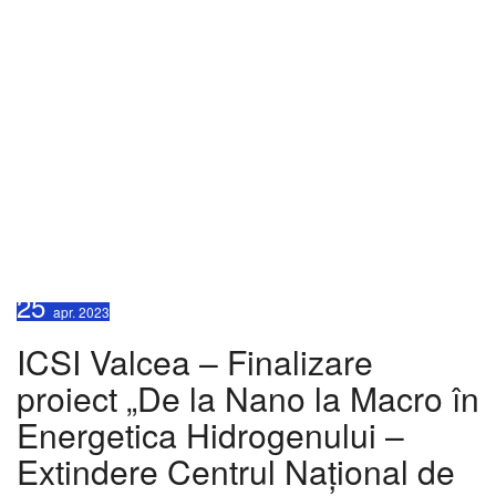
ICSI Valcea – Finalizare
proiect „De la Nano la
Macro în Energetica
Hidrogenului – Extindere
Centrul Național de
Hidrogen și Pile de
Combustibil – HyRo 2.0”
25
apr.
2023
ICSI Valcea – Finalizare
proiect „De la Nano la Macro în
Energetica Hidrogenului –
Extindere Centrul Național de