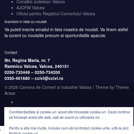
Consiliul Judetean Valcea
AJOFM Valcea
Oficiul pentru Registrul Comertului Valcea
Inscriere in lista cu noutati
Va puteti inscrie emailul in lista noastra de noutati. Va tinem astfel
la curent cu noutatile precum si oportunitatile aparute.
Contact
Str. Regina Maria, nr. 7
Ramnicu Valcea, Valcea, 240151
0250-733449 –
0250-734200
0350-401680 –
ccivl@ccivl.ro
© 2026 Camera de Comert si Industrie Valcea | Theme by
Theme
Ansar
Confidențialitate și cookie-uri: acest site folosește cookie-uri. Dacă continui
să folosești acest site web, ești de acord cu utilizarea lor.
Pentru a afla mai multe, inclusiv cum să controlezi cookie-urile, uită-te aici:
Politică cookie-uri