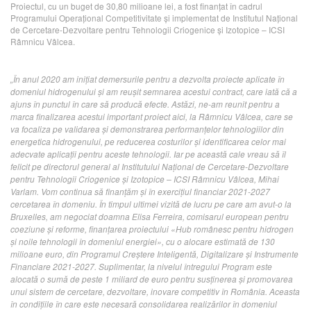
Proiectul, cu un buget de 30,80 milioane lei, a fost finanțat în cadrul
Programului Operațional Competitivitate și implementat de Institutul Național
de Cercetare-Dezvoltare pentru Tehnologii Criogenice și Izotopice – ICSI
Râmnicu Vâlcea.
„În anul 2020 am inițiat demersurile pentru a dezvolta proiecte aplicate în
domeniul hidrogenului și am reușit semnarea acestui contract, care iată că a
ajuns în punctul în care să producă efecte. Astăzi, ne-am reunit pentru a
marca finalizarea acestui important proiect aici, la Râmnicu Vâlcea, care se
va focaliza pe validarea și demonstrarea performanțelor tehnologiilor din
energetica hidrogenului, pe reducerea costurilor și identificarea celor mai
adecvate aplicații pentru aceste tehnologii. Iar pe această cale vreau să îl
felicit pe directorul general al Institutului Național de Cercetare-Dezvoltare
pentru Tehnologii Criogenice și Izotopice – ICSI Râmnicu Vâlcea, Mihai
Varlam. Vom continua să finanțăm și în exercițiul financiar 2021-2027
cercetarea în domeniu. În timpul ultimei vizită de lucru pe care am avut-o la
Bruxelles, am negociat doamna Elisa Ferreira, comisarul european pentru
coeziune și reforme, finanțarea proiectului «Hub românesc pentru hidrogen
și noile tehnologii în domeniul energiei», cu o alocare estimată de 130
milioane euro, din Programul Creștere Inteligentă, Digitalizare și Instrumente
Financiare 2021-2027. Suplimentar, la nivelul întregului Program este
alocată o sumă de peste 1 miliard de euro pentru susținerea și promovarea
unui sistem de cercetare, dezvoltare, inovare competitiv în România. Aceasta
în condițiile în care este necesară consolidarea realizărilor în domeniul