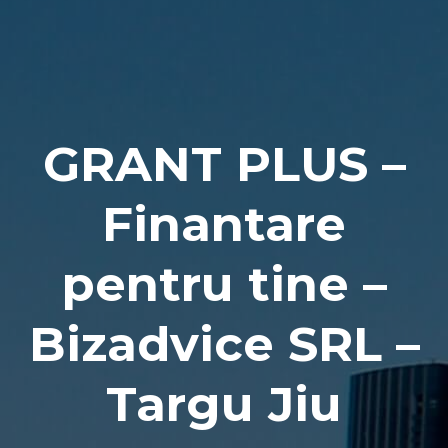
Naviga
GRANT PLUS –
Finantare
pentru tine –
Bizadvice SRL –
Targu Jiu