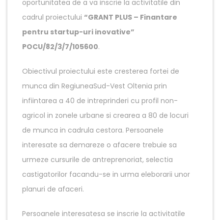
oportunitatea de a va inscrie la activitatile din
cadrul proiectului
“GRANT PLUS – Finantare
pentru startup-uri inovative”
POCU/82/3/7/105600
.
Obiectivul proiectului este cresterea fortei de
munca din RegiuneaSud-Vest Oltenia prin
infiintarea a 40 de intreprinderi cu profil non-
agricol in zonele urbane si crearea a 80 de locuri
de munca in cadrula cestora. Persoanele
interesate sa demareze o afacere trebuie sa
urmeze cursurile de antreprenoriat, selectia
castigatorilor facandu-se in urma eleborarii unor
planuri de afaceri.
Persoanele interesatesa se inscrie la activitatile