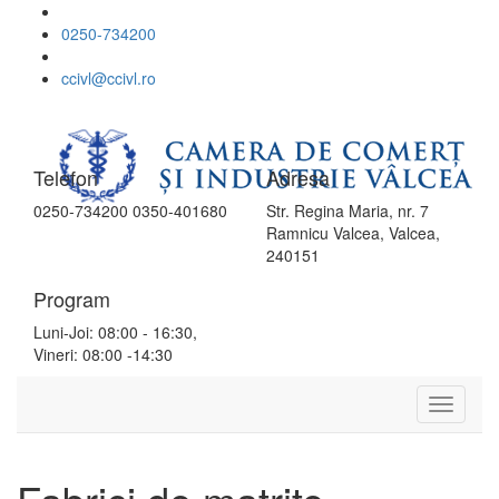
0250-734200
ccivl@ccivl.ro
Telefon
Adresa
0250-734200 0350-401680
Str. Regina Maria, nr. 7
Ramnicu Valcea, Valcea,
240151
Program
Luni-Joi: 08:00 - 16:30,
Vineri: 08:00 -14:30
Toggle
Navigat