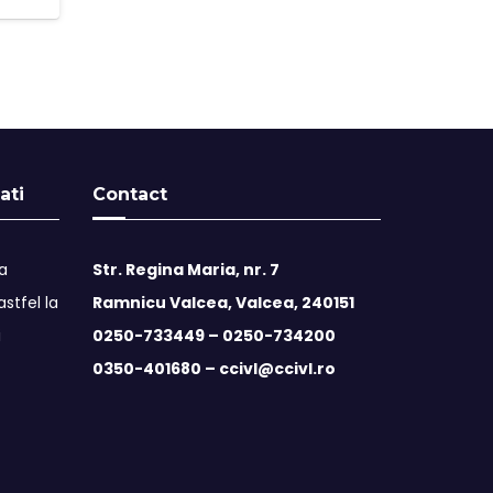
ati
Contact
ta
Str. Regina Maria, nr. 7
stfel la
Ramnicu Valcea, Valcea, 240151
i
0250-733449 –
0250-734200
0350-401680 –
ccivl@ccivl.ro