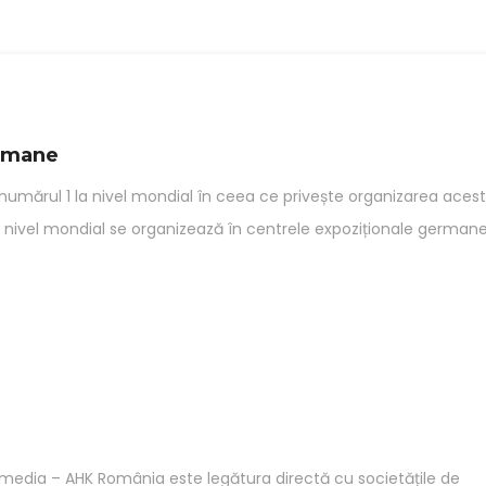
ermane
r, numărul 1 la nivel mondial în ceea ce privește organizarea aces
a nivel mondial se organizează în centrele expoziționale germane
i media – AHK România este legătura directă cu societățile de