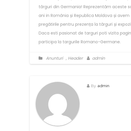
târguri din Germania! Reprezentăm aceste so
ani in România și Republica Moldova și avem 
pregătirile pentru prezența la târguri și expoziț
Daca esti pasionat de targuri poti vizita pa
participa la targurile Romano-Germane.
Anunturi
,
Header
admin
By
admin