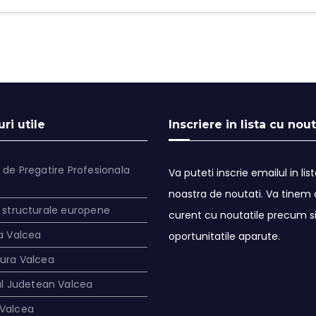
ri utile
Inscriere in lista cu nout
 de Pregatire Profesionala
Va puteti inscrie emailul in lis
noastra de noutati. Va tinem a
 structurale europene
curent cu noutatile precum s
a Valcea
oportunitatile aparute.
tura Valcea
ul Judetean Valcea
Valcea