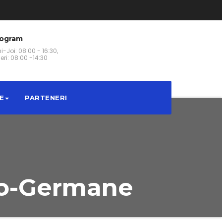
rogram
i-Joi: 08:00 - 16:30,
eri: 08:00 -14:30
E
PARTENERI
no-Germane