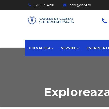
0250-734200
ccivl@ccivl.ro
CCI VALCEA
SERVICII
EVENIMENT
Exploreaz