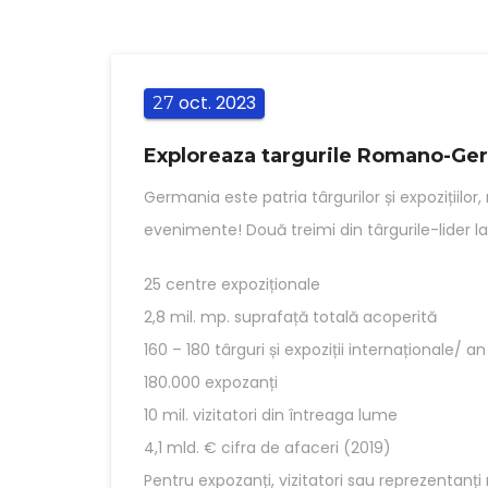
oct.
2023
27
Exploreaza targurile Romano-G
Germania este patria târgurilor și expozițiilo
evenimente! Două treimi din târgurile-lider l
25 centre expoziționale
2,8 mil. mp. suprafață totală acoperită
160 – 180 târguri și expoziții internaționale/ an
180.000 expozanți
10 mil. vizitatori din întreaga lume
4,1 mld. € cifra de afaceri (2019)
Pentru expozanți, vizitatori sau reprezentanț