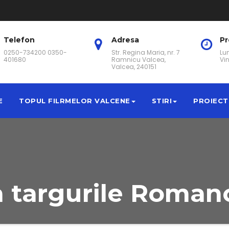
Telefon
Adresa
P
0250-734200 0350-
Str. Regina Maria, nr. 7
Lun
401680
Ramnicu Valcea,
Vin
Valcea, 240151
E
TOPUL FILRMELOR VALCENE
STIRI
PROIECT
a targurile Roma