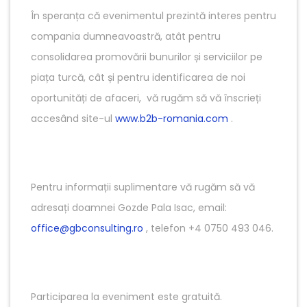
În speranța că evenimentul prezintă interes pentru
compania dumneavoastră, atât pentru
consolidarea promovării bunurilor și serviciilor pe
piața turcă, cât și pentru identificarea de noi
oportunități de afaceri, vă rugăm să vă înscrieți
accesând site-ul
www.b2b-romania.com
.
Pentru informații suplimentare vă rugăm să vă
adresați doamnei Gozde Pala Isac, email:
office@gbconsulting.ro
, telefon +4 0750 493 046.
Participarea la eveniment este gratuită.