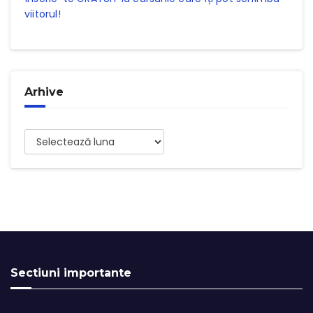
viitorul!
Arhive
Arhive
Sectiuni importante