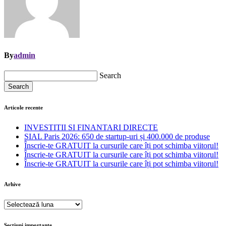
By
admin
Search
Search
Articole recente
INVESTITII SI FINANTARI DIRECTE
SIAL Paris 2026: 650 de startup-uri și 400.000 de produse
Înscrie-te GRATUIT la cursurile care îți pot schimba viitorul!
Înscrie-te GRATUIT la cursurile care îți pot schimba viitorul!
Înscrie-te GRATUIT la cursurile care îți pot schimba viitorul!
Arhive
Arhive
Sectiuni importante