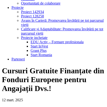
Oportunitati de colaborare
Proiecte
Proiect 142934
Proiect 128258
Avans în Carieră: Promovarea învățării pe tot parcursul
vieții
Calificare și Adaptabilitate: Promovarea învățării pe tot
parcursul vieții
Proiecte incheiate
EDU Activ – Formare profesionala
Start InVest
Grant Plus
Start Romania
Parteneri
Cursuri Gratuite Finanțate din
Fonduri Europene pentru
Angajații Dvs.!
12
mart.
2025