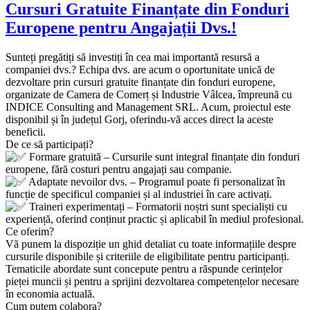
Cursuri Gratuite Finanțate din Fonduri
Europene pentru Angajații Dvs.!
Sunteți pregătiți să investiți în cea mai importantă resursă a
companiei dvs.? Echipa dvs. are acum o oportunitate unică de
dezvoltare prin cursuri gratuite finanțate din fonduri europene,
organizate de Camera de Comerț și Industrie Vâlcea, împreună cu
INDICE Consulting and Management SRL. Acum, proiectul este
disponibil și în județul Gorj, oferindu-vă acces direct la aceste
beneficii.
De ce să participați?
Formare gratuită – Cursurile sunt integral finanțate din fonduri
europene, fără costuri pentru angajați sau companie.
Adaptate nevoilor dvs. – Programul poate fi personalizat în
funcție de specificul companiei și al industriei în care activați.
Traineri experimentați – Formatorii noștri sunt specialiști cu
experiență, oferind conținut practic și aplicabil în mediul profesional.
Ce oferim?
Vă punem la dispoziție un ghid detaliat cu toate informațiile despre
cursurile disponibile și criteriile de eligibilitate pentru participanți.
Tematicile abordate sunt concepute pentru a răspunde cerințelor
pieței muncii și pentru a sprijini dezvoltarea competențelor necesare
în economia actuală.
Cum putem colabora?