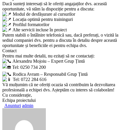
Dacă sunteți interesați să le oferiți angajaților dvs. această
oportunitate, vă stăm la dispoziție pentru a discuta:
Modul de desfășurare al cursurilor
Locația optimă pentru traininguri
Profilul formatorilor
Alte servicii incluse în proiect
Putem stabili o întâlnire telefonică sau, dacă preferați, o vizită la
sediul companiei dvs. pentru a discuta în detaliu despre această
oportunitate și beneficiile ei pentru echipa dvs.
Contact
Pentru mai multe detalii, nu ezitați să ne contactați:
Alexandru Mojoiu – Expert Grup Țintă
Tel: 0250 734 200
Rodica Avram – Responsabil Grup Țintă
Tel: 0722 284 616
Vă mulțumim că ne oferiți ocazia să contribuim la dezvoltarea
profesională a echipei dvs. Așteptăm cu interes să colaborăm!
Cu considerație,
Echipa proiectului
Anunturi
admin