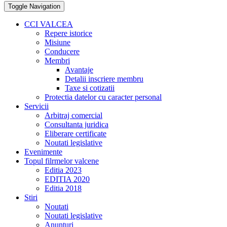
Toggle Navigation
CCI VALCEA
Repere istorice
Misiune
Conducere
Membri
Avantaje
Detalii inscriere membru
Taxe si cotizatii
Protectia datelor cu caracter personal
Servicii
Arbitraj comercial
Consultanta juridica
Eliberare certificate
Noutati legislative
Evenimente
Topul filrmelor valcene
Editia 2023
EDITIA 2020
Editia 2018
Stiri
Noutati
Noutati legislative
Anunturi