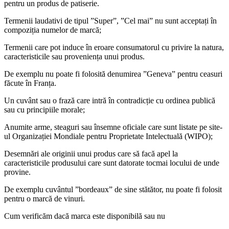
pentru un produs de patiserie.
Termenii laudativi de tipul ”Super”, ”Cel mai” nu sunt acceptați în
compoziția numelor de marcă;
Termenii care pot induce în eroare consumatorul cu privire la natura,
caracteristicile sau proveniența unui produs.
De exemplu nu poate fi folosită denumirea ”Geneva” pentru ceasuri
făcute în Franța.
Un cuvânt sau o frază care intră în contradicție cu ordinea publică
sau cu principiile morale;
Anumite arme, steaguri sau însemne oficiale care sunt listate pe site-
ul Organizației Mondiale pentru Proprietate Intelectuală (WIPO);
Desemnări ale originii unui produs care să facă apel la
caracteristicile produsului care sunt datorate tocmai locului de unde
provine.
De exemplu cuvântul ”bordeaux” de sine stătător, nu poate fi folosit
pentru o marcă de vinuri.
Cum verificăm dacă marca este disponibilă sau nu