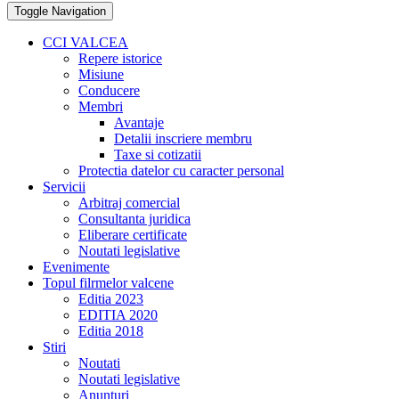
Toggle Navigation
CCI VALCEA
Repere istorice
Misiune
Conducere
Membri
Avantaje
Detalii inscriere membru
Taxe si cotizatii
Protectia datelor cu caracter personal
Servicii
Arbitraj comercial
Consultanta juridica
Eliberare certificate
Noutati legislative
Evenimente
Topul filrmelor valcene
Editia 2023
EDITIA 2020
Editia 2018
Stiri
Noutati
Noutati legislative
Anunturi