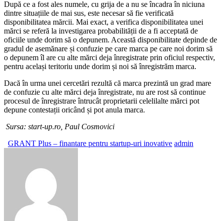
După ce a fost ales numele, cu grija de a nu se încadra în niciuna
dintre situațiile de mai sus, este necesar să fie verificată
disponibilitatea mărcii. Mai exact, a verifica disponibilitatea unei
mărci se referă la investigarea probabilității de a fi acceptată de
oficiile unde dorim să o depunem. Această disponibilitate depinde de
gradul de asemănare și confuzie pe care marca pe care noi dorim să
o depunem îl are cu alte mărci deja înregistrate prin oficiul respectiv,
pentru același teritoriu unde dorim și noi să înregistrăm marca.
Dacă în urma unei cercetări rezultă că marca prezintă un grad mare
de confuzie cu alte mărci deja înregistrate, nu are rost să continue
procesul de înregistrare întrucât proprietarii celelilalte mărci pot
depune contestații oricând și pot anula marca.
Sursa: start-up.ro, Paul Cosmovici
GRANT Plus – finantare pentru startup-uri inovative
admin