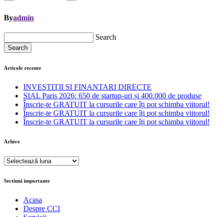
By
admin
Search
Search
Articole recente
INVESTITII SI FINANTARI DIRECTE
SIAL Paris 2026: 650 de startup-uri și 400.000 de produse
Înscrie-te GRATUIT la cursurile care îți pot schimba viitorul!
Înscrie-te GRATUIT la cursurile care îți pot schimba viitorul!
Înscrie-te GRATUIT la cursurile care îți pot schimba viitorul!
Arhive
Arhive
Sectiuni importante
Acasa
Despre CCI