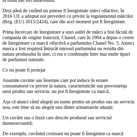
în două sau trei dimensiuni.
Deși până de curând nu puteau fi înregistrate mărci olfactive, în
2016 UE a adoptat noi prevederi cu privire la regulamentul mărcilor
(Reg. (EU) 2015/2424), care din acel moment pot fi înregistrate.
Prima încercare de înregistrare a unei astfel de mărci a fost făcută de
compania de origine franceză, Chanel, care în 1994 a depus o cerere
de înregistrare ca marcă olfactivă a parfumului Chanel No. 5. Atunci
marca a fost respinsă întrucât mirosul parfumului nu rezulta din
natura produsului în sine, ci era o combinație între mai multe tipuri
de parfumuri naturale.
Ce nu poate fi protejat
Anumite cuvinte sau însemne care pot induce în eroare
consumatorul cu privire la natura, caracteristicile sau proveniența
unui produs sau serviciu, nu pot fi înregistrate ca marcă.
Așa că atunci când alegeți un nume pentru un produs sau un serviciu
nou, este bine să nu alegeți una dintre urmatoarele situații:
Un cuvânt sau o frază care descrie produsul sau serviciul
dumneavoastră;
De exemplu, cuvântul croissant nu poate fi înregistrat ca marcă