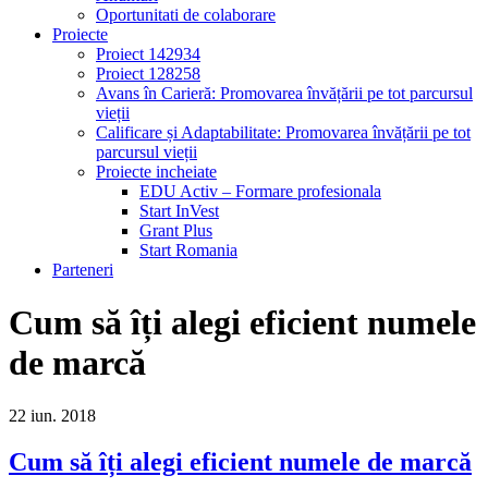
Oportunitati de colaborare
Proiecte
Proiect 142934
Proiect 128258
Avans în Carieră: Promovarea învățării pe tot parcursul
vieții
Calificare și Adaptabilitate: Promovarea învățării pe tot
parcursul vieții
Proiecte incheiate
EDU Activ – Formare profesionala
Start InVest
Grant Plus
Start Romania
Parteneri
Cum să îți alegi eficient numele
de marcă
22
iun.
2018
Cum să îți alegi eficient numele de marcă