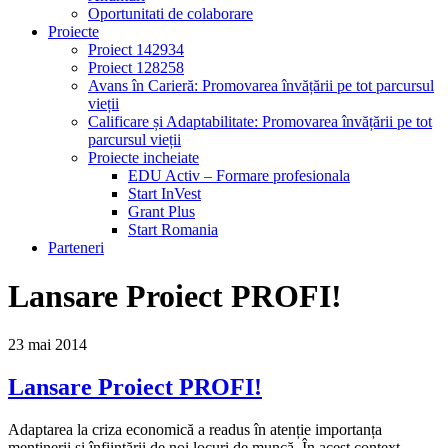
Oportunitati de colaborare
Proiecte
Proiect 142934
Proiect 128258
Avans în Carieră: Promovarea învățării pe tot parcursul
vieții
Calificare și Adaptabilitate: Promovarea învățării pe tot
parcursul vieții
Proiecte incheiate
EDU Activ – Formare profesionala
Start InVest
Grant Plus
Start Romania
Parteneri
Lansare Proiect PROFI!
23
mai
2014
Lansare Proiect PROFI!
Adaptarea la criza economică a readus în atenție importanța
menținerii și înființării de noi locuri de muncă. În acest context,