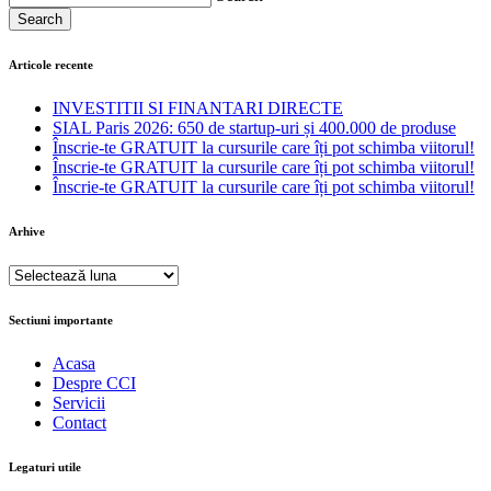
Search
Articole recente
INVESTITII SI FINANTARI DIRECTE
SIAL Paris 2026: 650 de startup-uri și 400.000 de produse
Înscrie-te GRATUIT la cursurile care îți pot schimba viitorul!
Înscrie-te GRATUIT la cursurile care îți pot schimba viitorul!
Înscrie-te GRATUIT la cursurile care îți pot schimba viitorul!
Arhive
Arhive
Sectiuni importante
Acasa
Despre CCI
Servicii
Contact
Legaturi utile