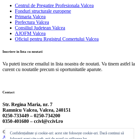
Centrul de Pregatire Profesionala Valcea
Fonduri structurale europene
Primaria Valcea
Prefectura Valcea
Consiliul Judetean Valcea
AJOFM Valcea
Oficiul pentru Registrul Comertului Valcea
Inscriere in lista cu noutati
Va puteti inscrie emailul in lista noastra de noutati. Va tinem astfel la
curent cu noutatile precum si oportunitatile aparute.
Contact
Str. Regina Maria, nr. 7
Ramnicu Valcea, Valcea, 240151
0250-733449 –
0250-734200
0350-401680 –
ccivl@ccivl.ro
© 2026 Camera de Comert si Industrie Valcea | Theme by
Theme
Confidențialitate și cookie-uri: acest site folosește cookie-uri. Dacă continui să
Ansar
folosești acest site web, ești de acord cu utilizarea lor.