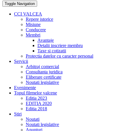
Toggle Navigation
CCI VALCEA
Repere istorice
Misiune
Conducere
Membri
Avantaje
Detalii inscriere membru
Taxe si cotizatii
Protectia datelor cu caracter personal
Servicii
Arbitraj comercial
Consultanta juridica
Eliberare certificate
Noutati legislative
Evenimente
Topul filrmelor valcene
Editia 2023
EDITIA 2020
Editia 2018
Stiri
Noutati
Noutati legislative
Anunturi