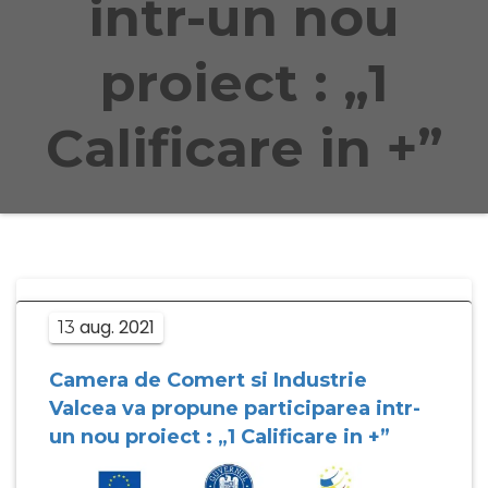
intr-un nou
proiect : „1
Calificare in +”
aug.
2021
13
Camera de Comert si Industrie
Valcea va propune participarea intr-
un nou proiect : „1 Calificare in +”