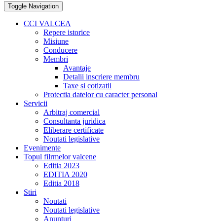
Toggle Navigation
CCI VALCEA
Repere istorice
Misiune
Conducere
Membri
Avantaje
Detalii inscriere membru
Taxe si cotizatii
Protectia datelor cu caracter personal
Servicii
Arbitraj comercial
Consultanta juridica
Eliberare certificate
Noutati legislative
Evenimente
Topul filrmelor valcene
Editia 2023
EDITIA 2020
Editia 2018
Stiri
Noutati
Noutati legislative
Anunturi