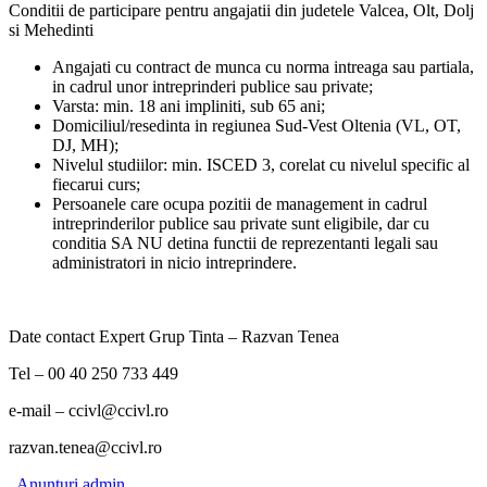
Conditii de participare pentru angajatii din judetele Valcea, Olt, Dolj
si Mehedinti
Angajati cu contract de munca cu norma intreaga sau partiala,
in cadrul unor intreprinderi publice sau private;
Varsta: min. 18 ani impliniti, sub 65 ani;
Domiciliul/resedinta in regiunea Sud-Vest Oltenia (VL, OT,
DJ, MH);
Nivelul studiilor: min. ISCED 3, corelat cu nivelul specific al
fiecarui curs;
Persoanele care ocupa pozitii de management in cadrul
intreprinderilor publice sau private sunt eligibile, dar cu
conditia SA NU detina functii de reprezentanti legali sau
administratori in nicio intreprindere.
Date contact Expert Grup Tinta – Razvan Tenea
Tel – 00 40 250 733 449
e-mail – ccivl@ccivl.ro
razvan.tenea@ccivl.ro
Anunturi
admin