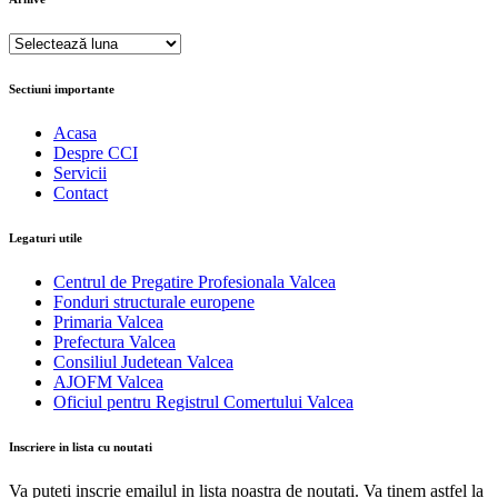
Arhive
Sectiuni importante
Acasa
Despre CCI
Servicii
Contact
Legaturi utile
Centrul de Pregatire Profesionala Valcea
Fonduri structurale europene
Primaria Valcea
Prefectura Valcea
Consiliul Judetean Valcea
AJOFM Valcea
Oficiul pentru Registrul Comertului Valcea
Inscriere in lista cu noutati
Va puteti inscrie emailul in lista noastra de noutati. Va tinem astfel la