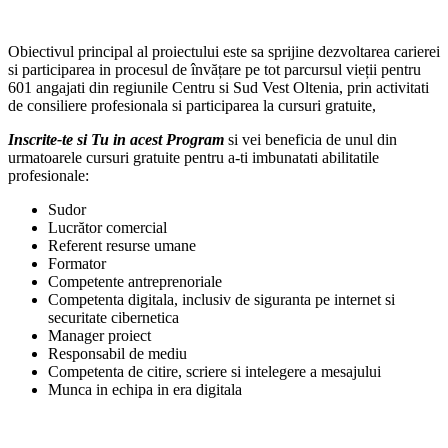
Obiectivul principal al proiectului este sa sprijine dezvoltarea carierei
si participarea in procesul de învățare pe tot parcursul vieții pentru
601 angajati din regiunile Centru si Sud Vest Oltenia, prin activitati
de consiliere profesionala si participarea la cursuri gratuite,
Inscrite-te si Tu in acest Program
si vei beneficia de unul din
urmatoarele cursuri gratuite pentru a-ti imbunatati abilitatile
profesionale:
Sudor
Lucrător comercial
Referent resurse umane
Formator
Competente antreprenoriale
Competenta digitala, inclusiv de siguranta pe internet si
securitate cibernetica
Manager proiect
Responsabil de mediu
Competenta de citire, scriere si intelegere a mesajului
Munca in echipa in era digitala