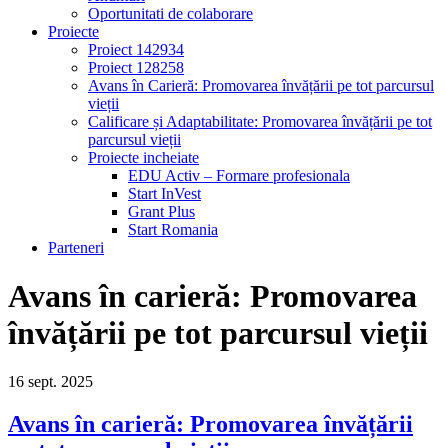
Oportunitati de colaborare
Proiecte
Proiect 142934
Proiect 128258
Avans în Carieră: Promovarea învățării pe tot parcursul
vieții
Calificare și Adaptabilitate: Promovarea învățării pe tot
parcursul vieții
Proiecte incheiate
EDU Activ – Formare profesionala
Start InVest
Grant Plus
Start Romania
Parteneri
Avans în carieră: Promovarea
învățării pe tot parcursul vieții
16
sept.
2025
Avans în carieră: Promovarea învățării