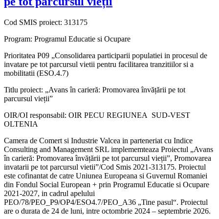
pe tot parcursul vieții
Cod SMIS proiect: 313175
Program: Programul Educatie si Ocupare
Prioritatea P09 „Consolidarea participarii populatiei in procesul de
invatare pe tot parcursul vietii pentru facilitarea tranzitiilor si a
mobilitatii (ESO.4.7)
Titlu proiect: „Avans în carieră: Promovarea învățării pe tot
parcursul vieții”
OIR/OI responsabil: OIR PECU REGIUNEA SUD-VEST
OLTENIA
Camera de Comert si Industrie Valcea in parteneriat cu Indice
Consulting and Management SRL implememteaza Proiectul „Avans
în carieră: Promovarea învățării pe tot parcursul vieții”, Promovarea
invatarii pe tot parcursul vietii”/Cod Smis 2021-313175. Proiectul
este cofinantat de catre Uniunea Europeana si Guvernul Romaniei
din Fondul Social European + prin Programul Educatie si Ocupare
2021-2027, in cadrul apelului
PEO/78/PEO_P9/OP4/ESO4.7/PEO_A36 „Tine pasul“. Proiectul
are o durata de 24 de luni, intre octombrie 2024 – septembrie 2026.