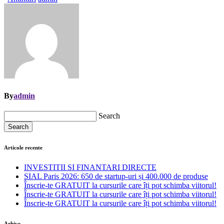
By
admin
Search
Search
Articole recente
INVESTITII SI FINANTARI DIRECTE
SIAL Paris 2026: 650 de startup-uri și 400.000 de produse
Înscrie-te GRATUIT la cursurile care îți pot schimba viitorul!
Înscrie-te GRATUIT la cursurile care îți pot schimba viitorul!
Înscrie-te GRATUIT la cursurile care îți pot schimba viitorul!
Arhive