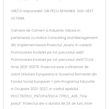
OIR/OI responsabil: OIR PECU REGIUNEA SUD-VEST
OLTENIA
Camera de Comert si Industrie Valcea in
parteneriat cu Indice Consulting and Management
SRL implememteaza Proiectul „Avans în carieră:
Promovarea învățării pe tot parcursul vieții”,
Promovarea invatarii pe tot parcursul vietii”/Cod
Smis 2021-313175. Proiectul este cofinantat de
catre Uniunea Europeana si Guvernul Romaniei din
Fondul Social European + prin Programul Educatie
si Ocupare 2021-2027, in cadrul apelului
PEO/78/PEO_P9/OP4/ESO4.7/PEO_A36 „Tine
pasul“. Proiectul are o durata de 24 de luni, intre