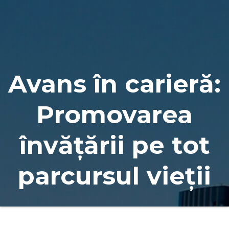
Naviga
Avans în carieră:
Promovarea
învățării pe tot
parcursul vieții