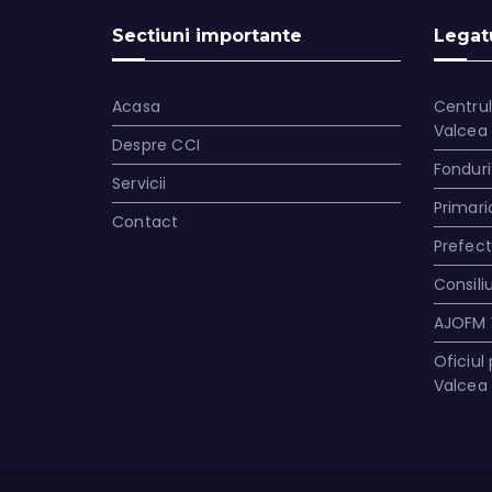
Sectiuni importante
Legatu
Acasa
Centrul
Valcea
Despre CCI
Fonduri
Servicii
Primari
Contact
Prefec
Consili
AJOFM 
Oficiul
Valcea