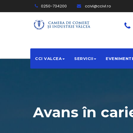
0250-734200
ccivl@ccivl.ro
CCI VALCEA
SERVICII
EVENIMENT
Avans în cari