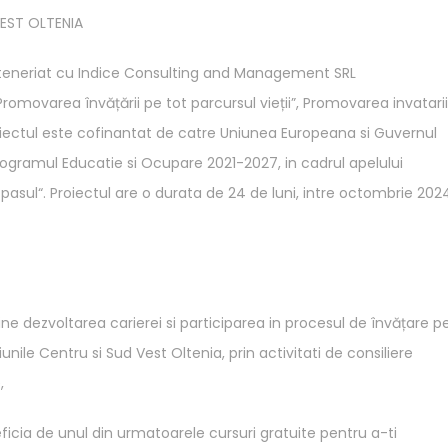
VEST OLTENIA
rteneriat cu Indice Consulting and Management SRL
omovarea învățării pe tot parcursul vieții”, Promovarea invatari
roiectul este cofinantat de catre Uniunea Europeana si Guvernul
rogramul Educatie si Ocupare 2021-2027, in cadrul apelului
l“. Proiectul are o durata de 24 de luni, intre octombrie 202
ijine dezvoltarea carierei si participarea in procesul de învățare p
iunile Centru si Sud Vest Oltenia, prin activitati de consiliere
,
ficia de unul din urmatoarele cursuri gratuite pentru a-ti