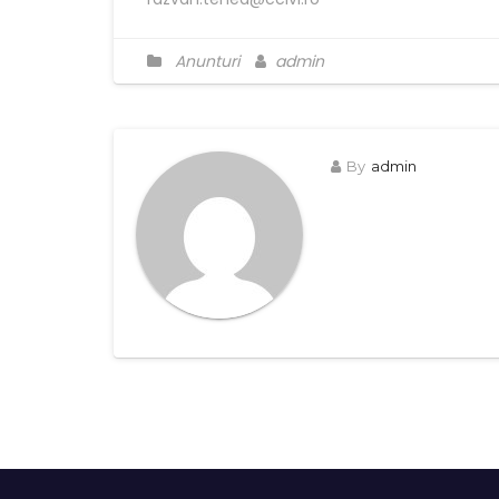
Anunturi
admin
By
admin