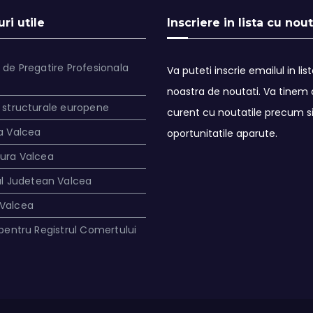
ri utile
Inscriere in lista cu nout
 de Pregatire Profesionala
Va puteti inscrie emailul in lis
noastra de noutati. Va tinem a
 structurale europene
curent cu noutatile precum s
a Valcea
oportunitatile aparute.
tura Valcea
ul Judetean Valcea
Valcea
 pentru Registrul Comertului