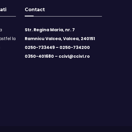
ati
Contact
ta
Str. Regina Maria, nr. 7
stfel la
Ramnicu Valcea, Valcea, 240151
i
0250-733449 –
0250-734200
0350-401680 –
ccivl@ccivl.ro