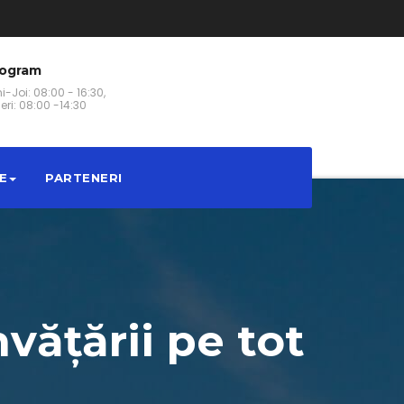
rogram
i-Joi: 08:00 - 16:30,
eri: 08:00 -14:30
E
PARTENERI
vățării pe tot