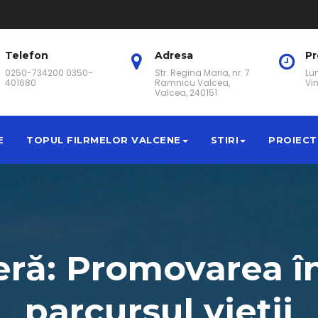
Telefon
Adresa
P
0250-734200 0350-
Str. Regina Maria, nr. 7
Lun
401680
Ramnicu Valcea,
Vin
Valcea, 240151
E
TOPUL FILRMELOR VALCENE
STIRI
PROIECT
eră: Promovarea în
parcursul vieții