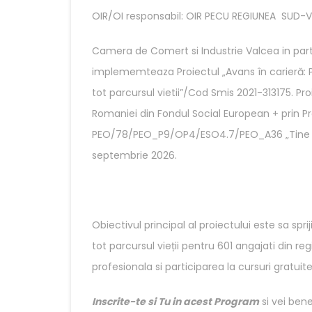
OIR/OI responsabil: OIR PECU REGIUNEA SUD-
Camera de Comert si Industrie Valcea in pa
implememteaza Proiectul „Avans în carieră: Pr
tot parcursul vietii”/Cod Smis 2021-313175. P
Romaniei din Fondul Social European + prin P
PEO/78/PEO_P9/OP4/ESO4.7/PEO_A36 „Tine pasu
septembrie 2026.
Obiectivul principal al proiectului este sa spr
tot parcursul vieții pentru 601 angajati din reg
profesionala si participarea la cursuri gratuite
Inscrite-te si Tu in acest Program
si vei bene