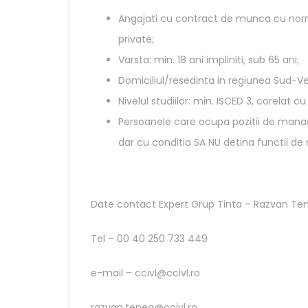
Angajati cu contract de munca cu norma 
private;
Varsta: min. 18 ani impliniti, sub 65 ani;
Domiciliul/resedinta in regiunea Sud-Ves
Nivelul studiilor: min. ISCED 3, corelat cu
Persoanele care ocupa pozitii de managem
dar cu conditia SA NU detina functii de r
Date contact Expert Grup Tinta – Razvan Te
Tel – 00 40 250 733 449
e-mail – ccivl@ccivl.ro
razvan.tenea@ccivl.ro