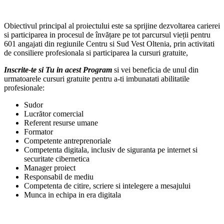
Obiectivul principal al proiectului este sa sprijine dezvoltarea carierei
si participarea in procesul de învățare pe tot parcursul vieții pentru
601 angajati din regiunile Centru si Sud Vest Oltenia, prin activitati
de consiliere profesionala si participarea la cursuri gratuite,
Inscrite-te si Tu in acest Program
si vei beneficia de unul din
urmatoarele cursuri gratuite pentru a-ti imbunatati abilitatile
profesionale:
Sudor
Lucrător comercial
Referent resurse umane
Formator
Competente antreprenoriale
Competenta digitala, inclusiv de siguranta pe internet si
securitate cibernetica
Manager proiect
Responsabil de mediu
Competenta de citire, scriere si intelegere a mesajului
Munca in echipa in era digitala