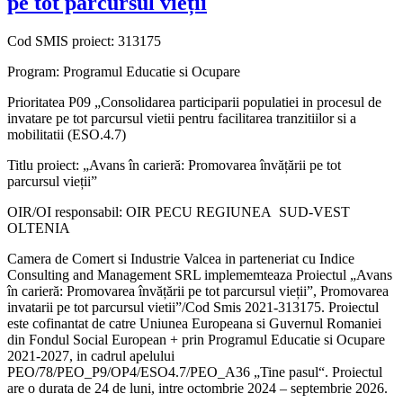
pe tot parcursul vieții
Cod SMIS proiect: 313175
Program: Programul Educatie si Ocupare
Prioritatea P09 „Consolidarea participarii populatiei in procesul de
invatare pe tot parcursul vietii pentru facilitarea tranzitiilor si a
mobilitatii (ESO.4.7)
Titlu proiect: „Avans în carieră: Promovarea învățării pe tot
parcursul vieții”
OIR/OI responsabil: OIR PECU REGIUNEA SUD-VEST
OLTENIA
Camera de Comert si Industrie Valcea in parteneriat cu Indice
Consulting and Management SRL implememteaza Proiectul „Avans
în carieră: Promovarea învățării pe tot parcursul vieții”, Promovarea
invatarii pe tot parcursul vietii”/Cod Smis 2021-313175. Proiectul
este cofinantat de catre Uniunea Europeana si Guvernul Romaniei
din Fondul Social European + prin Programul Educatie si Ocupare
2021-2027, in cadrul apelului
PEO/78/PEO_P9/OP4/ESO4.7/PEO_A36 „Tine pasul“. Proiectul
are o durata de 24 de luni, intre octombrie 2024 – septembrie 2026.