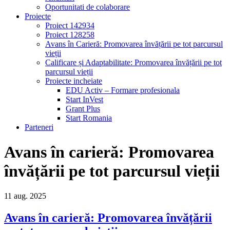
Oportunitati de colaborare
Proiecte
Proiect 142934
Proiect 128258
Avans în Carieră: Promovarea învățării pe tot parcursul
vieții
Calificare și Adaptabilitate: Promovarea învățării pe tot
parcursul vieții
Proiecte incheiate
EDU Activ – Formare profesionala
Start InVest
Grant Plus
Start Romania
Parteneri
Avans în carieră: Promovarea
învățării pe tot parcursul vieții
11
aug.
2025
Avans în carieră: Promovarea învățării