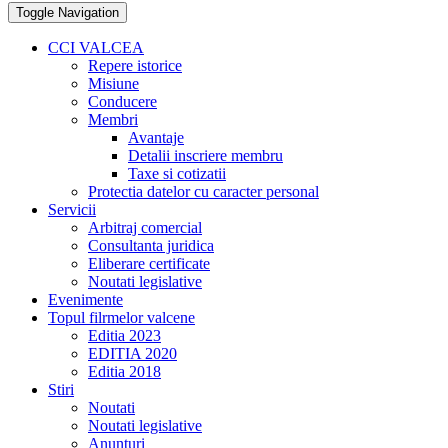
Toggle Navigation
CCI VALCEA
Repere istorice
Misiune
Conducere
Membri
Avantaje
Detalii inscriere membru
Taxe si cotizatii
Protectia datelor cu caracter personal
Servicii
Arbitraj comercial
Consultanta juridica
Eliberare certificate
Noutati legislative
Evenimente
Topul filrmelor valcene
Editia 2023
EDITIA 2020
Editia 2018
Stiri
Noutati
Noutati legislative
Anunturi