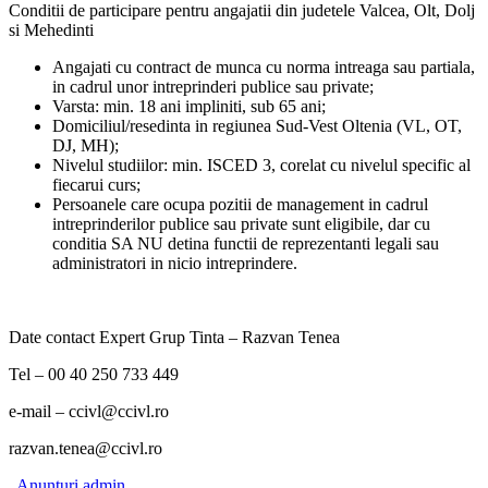
Conditii de participare pentru angajatii din judetele Valcea, Olt, Dolj
si Mehedinti
Angajati cu contract de munca cu norma intreaga sau partiala,
in cadrul unor intreprinderi publice sau private;
Varsta: min. 18 ani impliniti, sub 65 ani;
Domiciliul/resedinta in regiunea Sud-Vest Oltenia (VL, OT,
DJ, MH);
Nivelul studiilor: min. ISCED 3, corelat cu nivelul specific al
fiecarui curs;
Persoanele care ocupa pozitii de management in cadrul
intreprinderilor publice sau private sunt eligibile, dar cu
conditia SA NU detina functii de reprezentanti legali sau
administratori in nicio intreprindere.
Date contact Expert Grup Tinta – Razvan Tenea
Tel – 00 40 250 733 449
e-mail – ccivl@ccivl.ro
razvan.tenea@ccivl.ro
Anunturi
admin