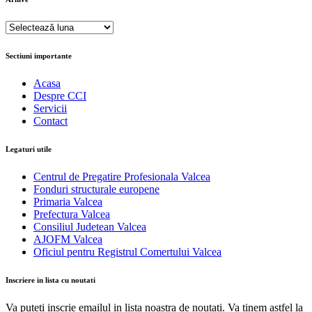
Arhive
Sectiuni importante
Acasa
Despre CCI
Servicii
Contact
Legaturi utile
Centrul de Pregatire Profesionala Valcea
Fonduri structurale europene
Primaria Valcea
Prefectura Valcea
Consiliul Judetean Valcea
AJOFM Valcea
Oficiul pentru Registrul Comertului Valcea
Inscriere in lista cu noutati
Va puteti inscrie emailul in lista noastra de noutati. Va tinem astfel la