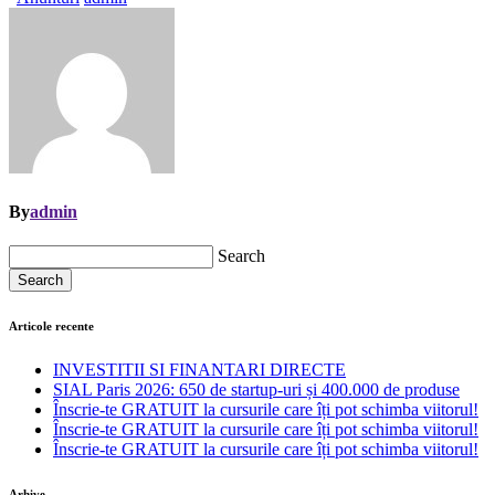
By
admin
Search
Search
Articole recente
INVESTITII SI FINANTARI DIRECTE
SIAL Paris 2026: 650 de startup-uri și 400.000 de produse
Înscrie-te GRATUIT la cursurile care îți pot schimba viitorul!
Înscrie-te GRATUIT la cursurile care îți pot schimba viitorul!
Înscrie-te GRATUIT la cursurile care îți pot schimba viitorul!
Arhive