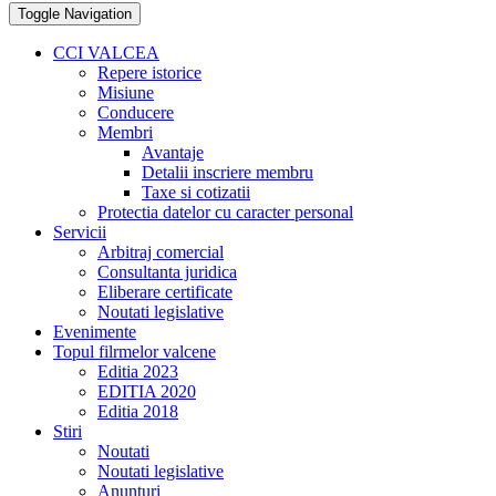
Toggle Navigation
CCI VALCEA
Repere istorice
Misiune
Conducere
Membri
Avantaje
Detalii inscriere membru
Taxe si cotizatii
Protectia datelor cu caracter personal
Servicii
Arbitraj comercial
Consultanta juridica
Eliberare certificate
Noutati legislative
Evenimente
Topul filrmelor valcene
Editia 2023
EDITIA 2020
Editia 2018
Stiri
Noutati
Noutati legislative
Anunturi