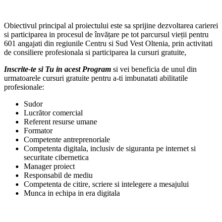
Obiectivul principal al proiectului este sa sprijine dezvoltarea carierei
si participarea in procesul de învățare pe tot parcursul vieții pentru
601 angajati din regiunile Centru si Sud Vest Oltenia, prin activitati
de consiliere profesionala si participarea la cursuri gratuite,
Inscrite-te si Tu in acest Program
si vei beneficia de unul din
urmatoarele cursuri gratuite pentru a-ti imbunatati abilitatile
profesionale:
Sudor
Lucrător comercial
Referent resurse umane
Formator
Competente antreprenoriale
Competenta digitala, inclusiv de siguranta pe internet si
securitate cibernetica
Manager proiect
Responsabil de mediu
Competenta de citire, scriere si intelegere a mesajului
Munca in echipa in era digitala