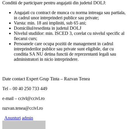
Conditii de participare pentru angajatii din judetul DOLJ:
Angajati cu contract de munca cu norma intreaga sau partiala,
in cadrul unor intreprinderi publice sau private;
Varsta: min. 18 ani impliniti, sub 65 ani;
Domiciliul/resedinta in judetul DOLJ
Nivelul studiilor: min. ISCED 3, corelat cu nivelul specific al
fiecarui curs;
Persoanele care ocupa pozitii de management in cadrul
intreprinderilor publice sau private sunt eligibile, dar cu
conditia SA NU detina functii de reprezentanti legali sau
administratori in nicio intreprindere.
Date contact Expert Grup Tinta – Razvan Tenea
Tel – 00 40 250 733 449
e-mail – ccivl@ccivl.ro
razvan.tenea@ccivl.ro
Anunturi
admin