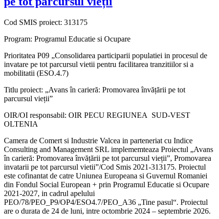
pe tot parcursul vieții
Cod SMIS proiect: 313175
Program: Programul Educatie si Ocupare
Prioritatea P09 „Consolidarea participarii populatiei in procesul de
invatare pe tot parcursul vietii pentru facilitarea tranzitiilor si a
mobilitatii (ESO.4.7)
Titlu proiect: „Avans în carieră: Promovarea învățării pe tot
parcursul vieții”
OIR/OI responsabil: OIR PECU REGIUNEA SUD-VEST
OLTENIA
Camera de Comert si Industrie Valcea in parteneriat cu Indice
Consulting and Management SRL implememteaza Proiectul „Avans
în carieră: Promovarea învățării pe tot parcursul vieții”, Promovarea
invatarii pe tot parcursul vietii”/Cod Smis 2021-313175. Proiectul
este cofinantat de catre Uniunea Europeana si Guvernul Romaniei
din Fondul Social European + prin Programul Educatie si Ocupare
2021-2027, in cadrul apelului
PEO/78/PEO_P9/OP4/ESO4.7/PEO_A36 „Tine pasul“. Proiectul
are o durata de 24 de luni, intre octombrie 2024 – septembrie 2026.