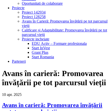
Oportunitati de colaborare
Proiecte
Proiect 142934
Proiect 128258
Avans în Carieră: Promovarea învățării pe tot parcursul
vieții
Calificare și Adaptabilitate: Promovarea învățării pe tot
parcursul vieții
Proiecte incheiate
EDU Activ – Formare profesionala
Start InVest
Grant Plus
Start Romania
Parteneri
Avans în carieră: Promovarea
învățării pe tot parcursul vieții
10
apr.
2025
Avans în carieră: Promovarea învățării