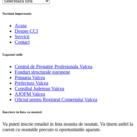
Arhive
Sectiuni importante
Acasa
Despre CCI
Servicii
Contact
Legaturi utile
Centrul de Pregatire Profesionala Valcea
Fonduri structurale europene
Primaria Valcea
Prefectura Valcea
Consiliul Judetean Valcea
AJOFM Valcea
Oficiul pentru Registrul Comertului Valcea
Inscriere in lista cu noutati
Va puteti inscrie emailul in lista noastra de noutati. Va tinem astfel la
curent cu noutatile precum si oportunitatile aparute.