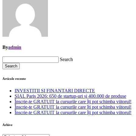
By
admin
Search
Search
Articole recente
INVESTITII SI FINANTARI DIRECTE
SIAL Paris 2026: 650 de startup-uri și 400.000 de produse
Înscrie-te GRATUIT la cursurile care îți pot schimba viitorul!
Înscrie-te GRATUIT la cursurile care îți pot schimba viitorul!
Înscrie-te GRATUIT la cursurile care îți pot schimba viitorul!
Arhive