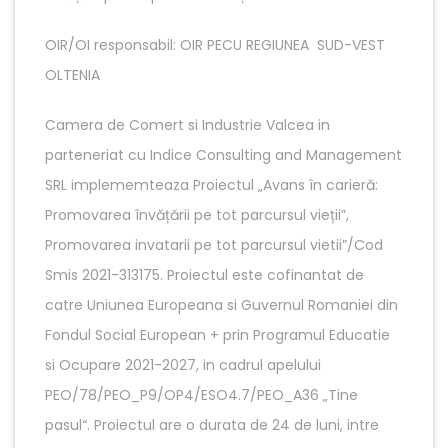
OIR/OI responsabil: OIR PECU REGIUNEA SUD-VEST
OLTENIA
Camera de Comert si Industrie Valcea in
parteneriat cu Indice Consulting and Management
SRL implememteaza Proiectul „Avans în carieră:
Promovarea învățării pe tot parcursul vieții”,
Promovarea invatarii pe tot parcursul vietii”/Cod
Smis 2021-313175. Proiectul este cofinantat de
catre Uniunea Europeana si Guvernul Romaniei din
Fondul Social European + prin Programul Educatie
si Ocupare 2021-2027, in cadrul apelului
PEO/78/PEO_P9/OP4/ESO4.7/PEO_A36 „Tine
pasul“. Proiectul are o durata de 24 de luni, intre