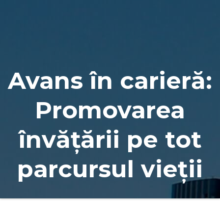
Naviga
Avans în carieră:
Promovarea
învățării pe tot
parcursul vieții