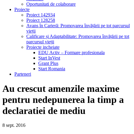
Oportunitati de colaborare
Proiecte
Proiect 142934
Proiect 128258
Avans în Carieră: Promovarea învățării pe tot parcursul
vieții
Calificare și Adaptabilitate: Promovarea învățării pe tot
parcursul vieții
Proiecte incheiate
EDU Activ – Formare profesionala
Start InVest
Grant Plus
Start Romania
Parteneri
Au crescut amenzile maxime
pentru nedepunerea la timp a
declaratiei de mediu
8
sept.
2016