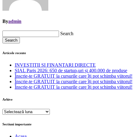
By
admin
Search
Search
Articole recente
INVESTITII SI FINANTARI DIRECTE
SIAL Paris 2026: 650 de startup-uri și 400.000 de produse
Înscrie-te GRATUIT la cursurile care îți pot schimba viitorul!
Înscrie-te GRATUIT la cursurile care îți pot schimba viitorul!
Înscrie-te GRATUIT la cursurile care îți pot schimba viitorul!
Arhive
Arhive
Sectiuni importante
Acasa