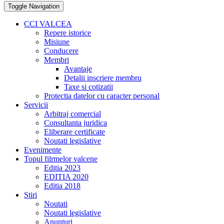
Toggle Navigation
CCI VALCEA
Repere istorice
Misiune
Conducere
Membri
Avantaje
Detalii inscriere membru
Taxe si cotizatii
Protectia datelor cu caracter personal
Servicii
Arbitraj comercial
Consultanta juridica
Eliberare certificate
Noutati legislative
Evenimente
Topul filrmelor valcene
Editia 2023
EDITIA 2020
Editia 2018
Stiri
Noutati
Noutati legislative
Anunturi