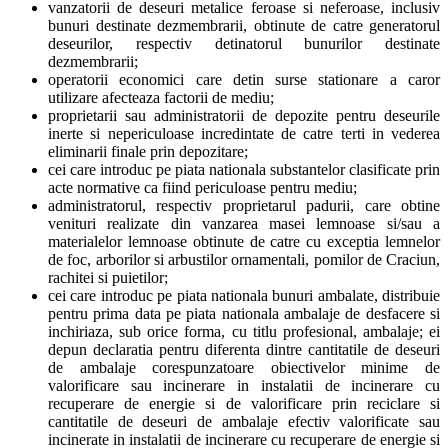
vanzatorii de deseuri metalice feroase si neferoase, inclusiv
bunuri destinate dezmembrarii, obtinute de catre generatorul
deseurilor, respectiv detinatorul bunurilor destinate
dezmembrarii;
operatorii economici care detin surse stationare a caror
utilizare afecteaza factorii de mediu;
proprietarii sau administratorii de depozite pentru deseurile
inerte si nepericuloase incredintate de catre terti in vederea
eliminarii finale prin depozitare;
cei care introduc pe piata nationala substantelor clasificate prin
acte normative ca fiind periculoase pentru mediu;
administratorul, respectiv proprietarul padurii, care obtine
venituri realizate din vanzarea masei lemnoase si/sau a
materialelor lemnoase obtinute de catre cu exceptia lemnelor
de foc, arborilor si arbustilor ornamentali, pomilor de Craciun,
rachitei si puietilor;
cei care introduc pe piata nationala bunuri ambalate, distribuie
pentru prima data pe piata nationala ambalaje de desfacere si
inchiriaza, sub orice forma, cu titlu profesional, ambalaje; ei
depun declaratia pentru diferenta dintre cantitatile de deseuri
de ambalaje corespunzatoare obiectivelor minime de
valorificare sau incinerare in instalatii de incinerare cu
recuperare de energie si de valorificare prin reciclare si
cantitatile de deseuri de ambalaje efectiv valorificate sau
incinerate in instalatii de incinerare cu recuperare de energie si