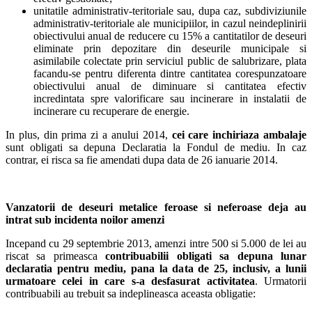
unitatile administrativ-teritoriale sau, dupa caz, subdiviziunile
administrativ-teritoriale ale municipiilor, in cazul neindeplinirii
obiectivului anual de reducere cu 15% a cantitatilor de deseuri
eliminate prin depozitare din deseurile municipale si
asimilabile colectate prin serviciul public de salubrizare, plata
facandu-se pentru diferenta dintre cantitatea corespunzatoare
obiectivului anual de diminuare si cantitatea efectiv
incredintata spre valorificare sau incinerare in instalatii de
incinerare cu recuperare de energie.
In plus, din prima zi a anului 2014,
cei care inchiriaza ambalaje
sunt obligati sa depuna Declaratia la Fondul de mediu. In caz
contrar, ei risca sa fie amendati dupa data de 26 ianuarie 2014.
Vanzatorii de deseuri metalice feroase si neferoase deja au
intrat sub incidenta noilor amenzi
Incepand cu 29 septembrie 2013, amenzi intre 500 si 5.000 de lei au
riscat sa primeasca
contribuabilii obligati sa depuna lunar
declaratia pentru mediu, pana la data de 25, inclusiv, a lunii
urmatoare celei in care s-a desfasurat activitatea
. Urmatorii
contribuabili au trebuit sa indeplineasca aceasta obligatie: