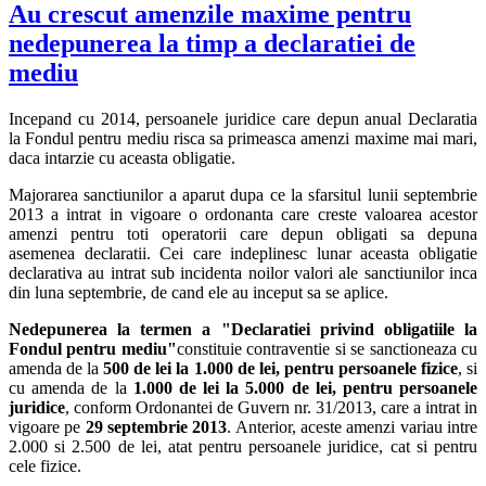
Au crescut amenzile maxime pentru
nedepunerea la timp a declaratiei de
mediu
Incepand cu 2014, persoanele juridice care depun anual Declaratia
la Fondul pentru mediu risca sa primeasca amenzi maxime mai mari,
daca intarzie cu aceasta obligatie.
Majorarea sanctiunilor a aparut dupa ce la sfarsitul lunii septembrie
2013 a intrat in vigoare o ordonanta care creste valoarea acestor
amenzi pentru toti operatorii care depun obligati sa depuna
asemenea declaratii. Cei care indeplinesc lunar aceasta obligatie
declarativa au intrat sub incidenta noilor valori ale sanctiunilor inca
din luna septembrie, de cand ele au inceput sa se aplice.
Nedepunerea la termen a "Declaratiei privind obligatiile la
Fondul pentru mediu"
constituie contraventie si se sanctioneaza cu
amenda de la
500 de lei la 1.000 de lei, pentru persoanele fizice
, si
cu amenda de la
1.000 de lei la 5.000 de lei, pentru persoanele
juridice
, conform Ordonantei de Guvern nr. 31/2013, care a intrat in
vigoare pe
29 septembrie 2013
. Anterior, aceste amenzi variau intre
2.000 si 2.500 de lei, atat pentru persoanele juridice, cat si pentru
cele fizice.