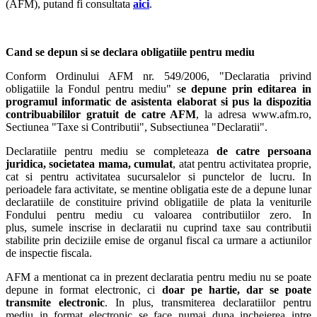
(AFM), putand fi consultata
aici
.
Cand se depun si se declara obligatiile pentru mediu
Conform Ordinului AFM nr. 549/2006, "Declaratia privind
obligatiile la Fondul pentru mediu" s
e depune prin editarea in
programul informatic de asistenta elaborat si pus la dispozitia
contribuabililor gratuit de catre AFM
, la adresa www.afm.ro,
Sectiunea "Taxe si Contributii", Subsectiunea "Declaratii".
Declaratiile pentru mediu se completeaza
de catre persoana
juridica, societatea mama, cumulat
, atat pentru activitatea proprie,
cat si pentru activitatea sucursalelor si punctelor de lucru. In
perioadele fara activitate, se mentine obligatia este de a depune lunar
declaratiile de constituire privind obligatiile de plata la veniturile
Fondului pentru mediu cu valoarea contributiilor zero. In
plus, sumele inscrise in declaratii nu cuprind taxe sau contributii
stabilite prin deciziile emise de organul fiscal ca urmare a actiunilor
de inspectie fiscala.
AFM a mentionat ca in prezent declaratia pentru mediu nu se poate
depune in format electronic, ci
doar pe hartie, dar se poate
transmite electronic
. In plus, transmiterea declaratiilor pentru
mediu in format electronic se face numai dupa incheierea intre