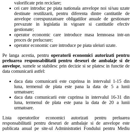
valorificate prin reciclare;
cei care introduc pe piata nationala anvelope noi si/sau uzate
destinate reutilizarii, pentru diferenta dintre cantitatile de
anvelope corespunzatoare obligatiilor anuale de gestionare
prevazute in legislatia in vigoare si cantitatile efectiv
gestionate;
operator economic care introduce masa lemnoasa intr-un
proces de prelucrare;
operator economic care introduce pe piata uleiuri uzate.
Pe langa acestia, pentru
operatorii economici autorizati pentru
preluarea responsabilitatii pentru deseuri de ambalaje si de
anvelope
, sumele se stabilesc prin decizie si se platesc in functie de
data comunicarii astfel:
daca data comunicarii este cuprinsa in intervalul 1-15 din
luna, termenul de plata este pana la data de 5 a lunii
urmatoare;
daca data comunicarii este cuprinsa in intervalul 16-31 din
luna, termenul de plata este pana la data de 20 a lunii
urmatoare.
Lista operatorilor economici autorizati pentru preluarea
responsabilitatii pentru deseuri de ambalaje si de anvelope este
publicata anual pe site-ul Administratiei Fondului pentru Mediu