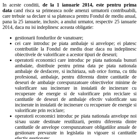
In aceste conditii,
de la 1 ianuarie 2014, este pentru prima
data
cand risca sa primeasca noile amenzi urmatorii contribuabili,
care trebuie sa declare si sa plateasca pentru Fondul de mediu anual,
pana la 25 ianuarie, inclusiv, a anului urmator, respectiv 25 ianuarie
2014, daca nu isi indeplinesc aceasta obligatie:
gestionarii fondurilor de vanatoare;
cei care introduc pe piata ambalaje si anvelope; ei platesc
contributiile la Fondul de mediu doar daca nu indeplinesc
obiectivele de valorificare a acestor tipuri de deseuri;
operatorii economici care introduc pe piata nationala bunuri
ambalate, distribuie pentru prima data pe piata nationala
ambalaje de desfacere, si inchiriaza, sub orice forma, cu titlu
profesional, ambalaje, pentru diferenta dintre cantitatile de
deseuri de ambalaje corespunzatoare obiectivelor minime de
valorificare sau incinerare in instalatii de incinerare cu
recuperare de energie si de valorificare prin reciclare si
cantitatile de deseuri de ambalaje efectiv valorificate sau
incinerate in instalatii de incinerare cu recuperare de energie si
valorificate prin reciclare;
operatorii economici introduc pe piata nationala anvelope noi
si/sau uzate destinate reutilizarii, pentru diferenta dintre
cantitatile de anvelope corespunzatoare obligatiilor anuale de
gestionare prevazute in legislatia in vigoare si cantitatile
efectiv gestionate;