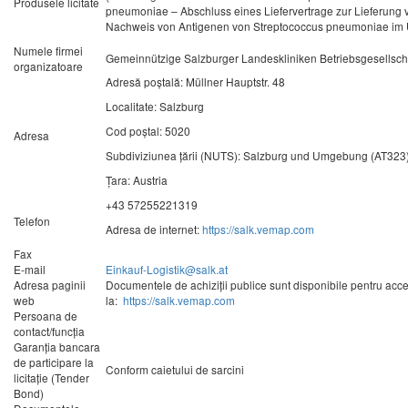
Produsele licitate
pneumoniae – Abschluss eines Liefervertrage zur Lieferung vo
Nachweis von Antigenen von Streptococcus pneumoniae im 
Numele firmei
Gemeinnützige Salzburger Landeskliniken Betriebsgesellsc
organizatoare
Adresă poștală: Müllner Hauptstr. 48
Localitate: Salzburg
Cod poștal: 5020
Adresa
Subdiviziunea țării (NUTS): Salzburg und Umgebung (AT323
Țara: Austria
+43 57255221319
Telefon
Adresa de internet:
https://salk.vemap.com
Fax
E-mail
Einkauf-Logistik@salk.at
Adresa paginii
Documentele de achiziţii publice sunt disponibile pentru acces 
web
la:
https://salk.vemap.com
Persoana de
contact/funcţia
Garanţia bancara
de participare la
Conform caietului de sarcini
licitaţie (Tender
Bond)