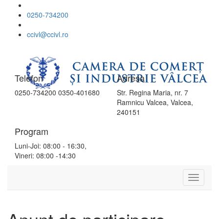
0250-734200
ccivl@ccivl.ro
Telefon
Adresa
0250-734200 0350-401680
Str. Regina Maria, nr. 7
Ramnicu Valcea, Valcea,
240151
Program
Luni-Joi: 08:00 - 16:30,
Vineri: 08:00 -14:30
Toggle
Navigat