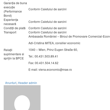
Garanţia de buna
execuţie
Conform Caietului de sarcini
(Performance
Bond)
Experienţa
Conform Caietului de sarcini
necesară
Condiţii de plată
Conform Caietului de sarcini
Transport
Conform Caietului de sarcini
Ambasada României – Biroul de Promovare Comercial-Econ
Adi-Cristina MITEA, consilier economic
1040 – Wien, Prinz Eugen Straße 60,
Relaţii
suplimentare si
Tel.: 00.431.503.89.41
sprijin la BPCE
Fax: 00.431.504.14.62
E-mail: viena.economic@mae.ro
Anunturi
,
Header
admin