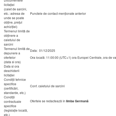
Documentele
licitaţiei
(caiet de sarcini,
etc.: adresa de
Punctele de contact menţionate anterior
unde se poate
obţine, preţul
achiziţiei)
Termenul limită de
obţinere a
caietului de
sarcini
Termenul limită de
Data: 01/12/2025
depunere a
ofertelor
Ora locală: 11:00:00 (UTC+1) ora Europei Centrale, ora de v
(data si ora)
Data si ora
deschiderii
licitaţiei
Condiţii tehnice
specifice
Conf. caietului de sarcini
(certificări,
standarde, etc.)
Condiţii
Ofertele se redactează în
limba
Germană
contractuale
specifice
(legislaţie locală,
etc.)