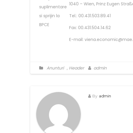
1040 – Wien, Prinz Eugen Straß
suplimentare
si sprijin la
Tel.: 00.431.503.89.41
BPCE
Fax: 00.431.504.14.62
E-mail: viena.economic@mae.
Anunturi
,
Header
admin
By
admin