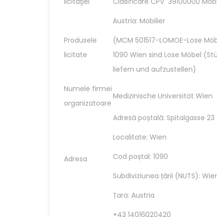
licitaţiei
Clasificare CPV 39100000 Mobi
Austria: Mobilier
Produsele
(MCM 501517-LOMOE-Lose Möb
licitate
1090 Wien sind Lose Möbel (Stü
liefern und aufzustellen)
Numele firmei
Medizinische Universität Wien
organizatoare
Adresă poștală: Spitalgasse 23
Localitate: Wien
Cod poștal: 1090
Adresa
Subdiviziunea țării (NUTS): Wie
Țara: Austria
+43 14016020420