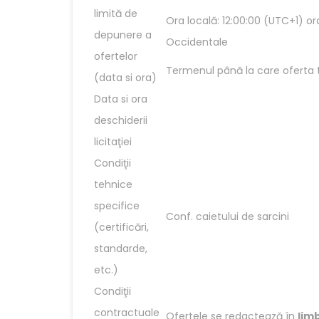
limită de
Ora locală: 12:00:00 (UTC+1) or
depunere a
Occidentale
ofertelor
Termenul până la care oferta t
(data si ora)
Data si ora
deschiderii
licitaţiei
Condiţii
tehnice
specifice
Conf. caietului de sarcini
(certificări,
standarde,
etc.)
Condiţii
contractuale
Ofertele se redactează în
lim