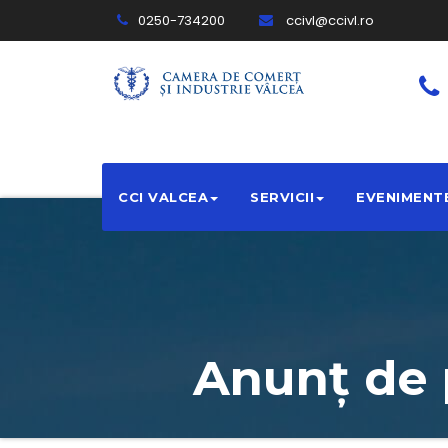
0250-734200
ccivl@ccivl.ro
CCI VALCEA
SERVICII
EVENIMENT
Anunț de p