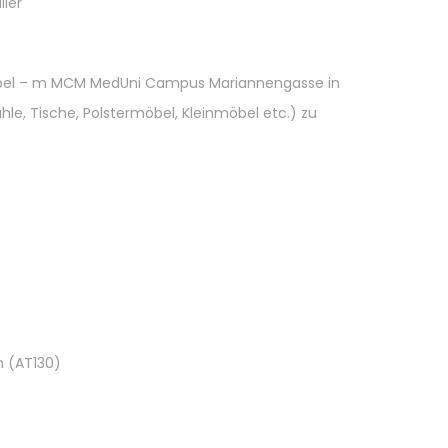
lier
el – m MCM MedUni Campus Mariannengasse in
hle, Tische, Polstermöbel, Kleinmöbel etc.) zu
n (AT130)