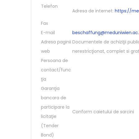
Telefon
Adresa de internet:
https://m
Fax
E-mail
beschaffung@meduniwien.ac.
Adresa paginii
Documentele de achiziţii publi
web
nerestricţionat, complet si grat
Persoana de
contact/func
ţia
Garanţia
bancara de
participare la
Conform caietului de sarcini
licitaţie
(Tender
Bond)