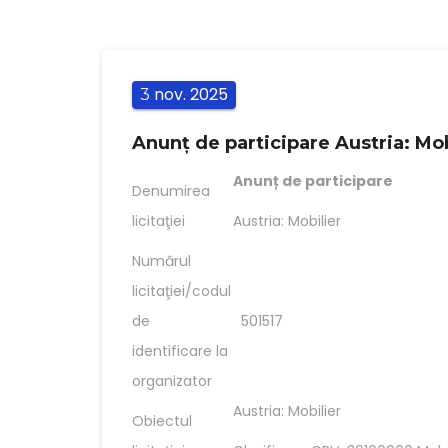
nov.
2025
3
Anunț de participare Austria: Mob
Anunț de participare
Denumirea
licitaţiei
Austria: Mobilier
Numărul
licitaţiei/codul
de
501517
identificare la
organizator
Austria: Mobilier
Obiectul