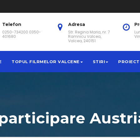
Telefon
Adresa
P
0250-734200 0350-
Str. Regina Maria, nr. 7
Lun
401680
Ramnicu Valcea,
Vin
Valcea, 240151
E
TOPUL FILRMELOR VALCENE
STIRI
PROIECT
articipare Austri