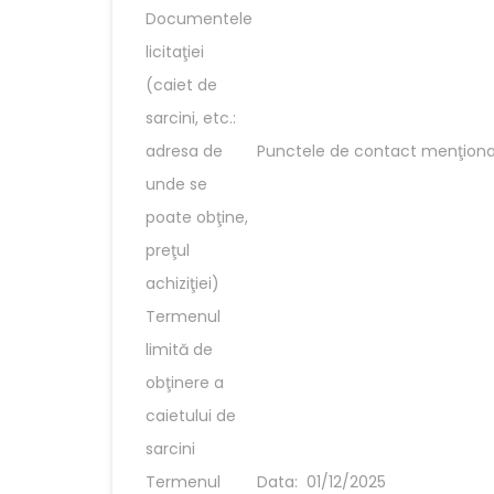
Documentele
licitaţiei
(caiet de
sarcini, etc.:
adresa de
Punctele de contact menţiona
unde se
poate obţine,
preţul
achiziţiei)
Termenul
limită de
obţinere a
caietului de
sarcini
Termenul
Data: 01/12/2025