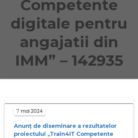
Competente
digitale pentru
angajatii din
IMM” – 142935
mai
2024
7
Anunț de diseminare a rezultatelor
proiectului „Train4IT Competente