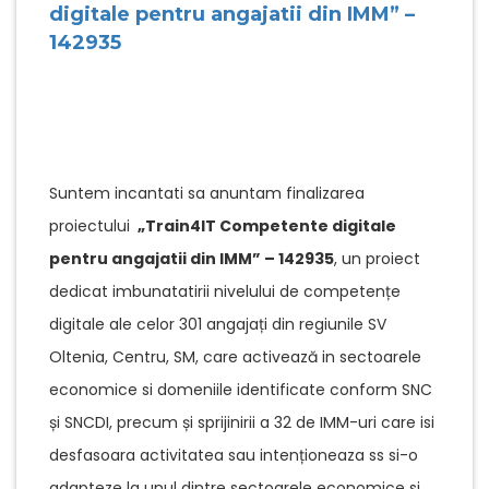
digitale pentru angajatii din IMM” –
142935
Suntem incantati sa anuntam finalizarea
proiectului
„Train4IT Competente digitale
pentru angajatii din IMM” – 142935
, un proiect
dedicat imbunatatirii nivelului de competențe
digitale ale celor 301 angajați din regiunile SV
Oltenia, Centru, SM, care activează in sectoarele
economice si domeniile identificate conform SNC
și SNCDI, precum și sprijinirii a 32 de IMM-uri care isi
desfasoara activitatea sau intenționeaza ss si-o
adapteze la unul dintre sectoarele economice si