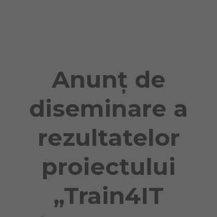
Naviga
Anunț de
diseminare a
rezultatelor
proiectului
„Train4IT