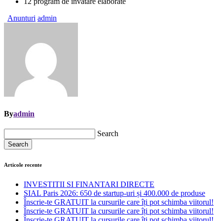
12 program de invatare elaborate
Anunturi
admin
By
admin
Search
Search
Articole recente
INVESTITII SI FINANTARI DIRECTE
SIAL Paris 2026: 650 de startup-uri și 400.000 de produse
Înscrie-te GRATUIT la cursurile care îți pot schimba viitorul!
Înscrie-te GRATUIT la cursurile care îți pot schimba viitorul!
Înscrie-te GRATUIT la cursurile care îți pot schimba viitorul!