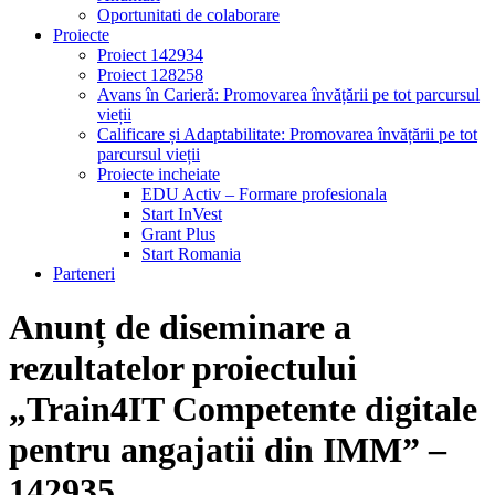
Oportunitati de colaborare
Proiecte
Proiect 142934
Proiect 128258
Avans în Carieră: Promovarea învățării pe tot parcursul
vieții
Calificare și Adaptabilitate: Promovarea învățării pe tot
parcursul vieții
Proiecte incheiate
EDU Activ – Formare profesionala
Start InVest
Grant Plus
Start Romania
Parteneri
Anunț de diseminare a
rezultatelor proiectului
„Train4IT Competente digitale
pentru angajatii din IMM” –
142935