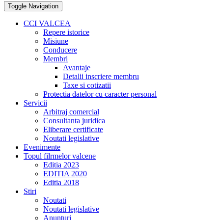
Toggle Navigation
CCI VALCEA
Repere istorice
Misiune
Conducere
Membri
Avantaje
Detalii inscriere membru
Taxe si cotizatii
Protectia datelor cu caracter personal
Servicii
Arbitraj comercial
Consultanta juridica
Eliberare certificate
Noutati legislative
Evenimente
Topul filrmelor valcene
Editia 2023
EDITIA 2020
Editia 2018
Stiri
Noutati
Noutati legislative
Anunturi