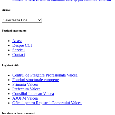
Arhive
Arhive
Sectiuni importante
Acasa
Despre CCI
Servicii
Contact
Legaturi utile
Centrul de Pregatire Profesionala Valcea
Fonduri structurale europene
Primaria Valcea
Prefectura Valcea
Consiliul Judetean Valcea
AJOFM Valcea
Oficiul pentru Registrul Comertului Valcea
Inscriere in lista cu noutati