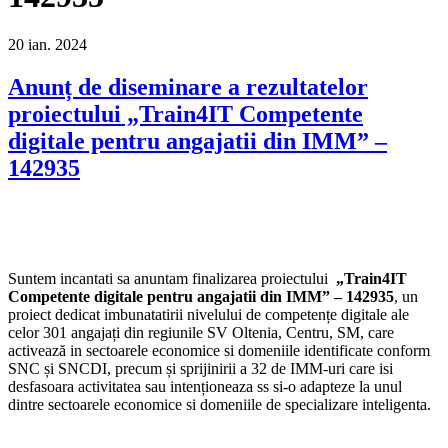
20
ian.
2024
Anunț de diseminare a rezultatelor
proiectului „Train4IT Competente
digitale pentru angajatii din IMM” –
142935
Suntem incantati sa anuntam finalizarea proiectului
„Train4IT
Competente digitale pentru angajatii din IMM” – 142935
, un
proiect dedicat imbunatatirii nivelului de competențe digitale ale
celor 301 angajați din regiunile SV Oltenia, Centru, SM, care
activează in sectoarele economice si domeniile identificate conform
SNC și SNCDI, precum și sprijinirii a 32 de IMM-uri care isi
desfasoara activitatea sau intenționeaza ss si-o adapteze la unul
dintre sectoarele economice si domeniile de specializare inteligenta.