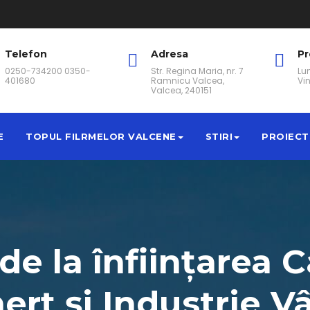
Telefon
Adresa
P
0250-734200 0350-
Str. Regina Maria, nr. 7
Lun
401680
Ramnicu Valcea,
Vin
Valcea, 240151
E
TOPUL FILRMELOR VALCENE
STIRI
PROIECT
de la înfiinţarea
rţ şi Industrie V