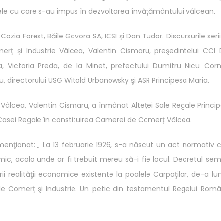
tatele cu care s-au impus în dezvoltarea învăţământului vâlcean.
ozia Forest, Băile Govora SA, ICSI şi Dan Tudor. Discursurile serii
rţ şi Industrie Vâlcea, Valentin Cismaru, preşedintelui CCI D
a, Victoria Preda, de la Minet, prefectului Dumitru Nicu Corn
u, directorului USG Witold Urbanowsky şi ASR Principesa Maria.
Vâlcea, Valentin Cismaru, a înmânat Alteței Sale Regale Princi
Casei Regale în constituirea Camerei de Comerț Vâlcea.
menţionat: „ La 13 februarie 1926, s-a născut un act normativ 
c, acolo unde ar fi trebuit mereu să-i fie locul. Decretul se
 realităţii economice existente la poalele Carpaţilor, de-a lu
 de Comerţ şi Industrie. Un petic din testamentul Regelui Româ