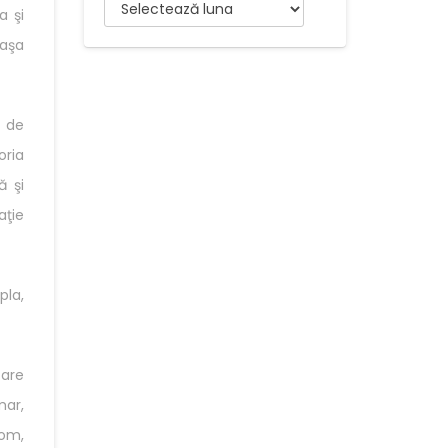
Arhive
a şi
 aşa
ă de
oria
ă şi
aţie
pla,
tare
mar,
com,