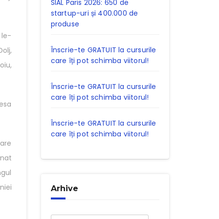
SIAL Paris 2026: 650 de
startup-uri și 400.000 de
produse
 le-
Înscrie-te GRATUIT la cursurile
olj,
care îți pot schimba viitorul!
oiu,
Înscrie-te GRATUIT la cursurile
care îți pot schimba viitorul!
pesa
Înscrie-te GRATUIT la cursurile
care îți pot schimba viitorul!
care
mnat
ngul
niei
Arhive