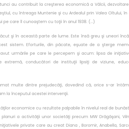
nci au contribuit la creşterea economică a Vâlcii, dezvoltare
ştiul, cu întreaga Muntenie şi cu Ardealul prin Valea Oltului, în
i pe care îl cunoaştem cu toţii în anul 1938. (…)
efăcut şi în această parte de lume. Este însă greu şi uneori înc
cest sistem. Eforturile, din păcate, eşuate de a şterge mem
avut urmările pe care le percepem şi acum: lipsa de iniţiativ
ie extremă, conducători de instituţii lipsiţi de viziune, educ
râmat multe dintre prejudecăţi, dovedind că, orice s-ar întâm
m la începutul acestei intervenţii.
ităţilor economice cu rezultate palpabile în nivelul real de bunăs
 planuri a activităţii unor societăţi precum MW Drăgăşani, Vil
ţiativele private care au creat Diana , Boromir, Anabella, Sar