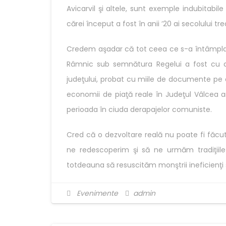
Avicarvil şi altele, sunt exemple indubitabil
cărei început a fost în anii ’20 ai secolului tre
Credem aşadar că tot ceea ce s-a întâmplat 
Râmnic sub semnătura Regelui a fost cu a
judeţului, probat cu miile de documente pe c
economii de piaţă reale în Judeţul Vâlcea a
perioada în ciuda derapajelor comuniste.
Cred că o dezvoltare reală nu poate fi făc
ne redescoperim şi să ne urmăm tradiţiile
totdeauna să resuscităm monştrii ineficienţi
Evenimente
admin