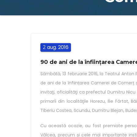
aug.
2016
2
90 de ani de la înfiinţarea Camer
Sâmbătă, 13 februarie 2016, la Teatrul Anton
de ani de la înființarea Camerei de Comerț ș
invitaţi, oficialităţi ca prefectul Dumitru Ni
primarii din localităţile Horezu, Ilie Fârtat,
Tiberiu Costea, Scundu, Dumitru Blejan, Budeşt
Cu această ocazie, au fost premiate person
Vâlcea, precum și cele mai importante instit