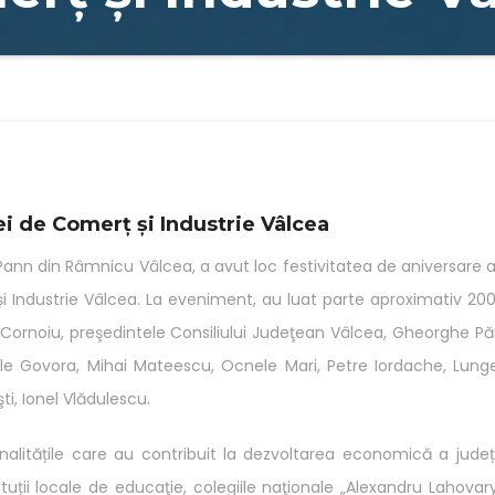
ei de Comerţ şi Industrie Vâlcea
 Pann din Râmnicu Vâlcea, a avut loc festivitatea de aniversare 
i Industrie Vâlcea. La eveniment, au luat parte aproximativ 20
cu Cornoiu, preşedintele Consiliului Judeţean Vâlcea, Gheorghe Pă
 Băile Govora, Mihai Mateescu, Ocnele Mari, Petre Iordache, Lunge
i, Ionel Vlădulescu.
alitățile care au contribuit la dezvoltarea economică a județ
uții locale de educaţie, colegiile naţionale „Alexandru Lahovary