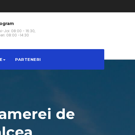
rogram
i-Joi: 08:00 - 16:30,
eri: 08:00 -14:30
E
PARTENERI
 Camerei de
âlcea