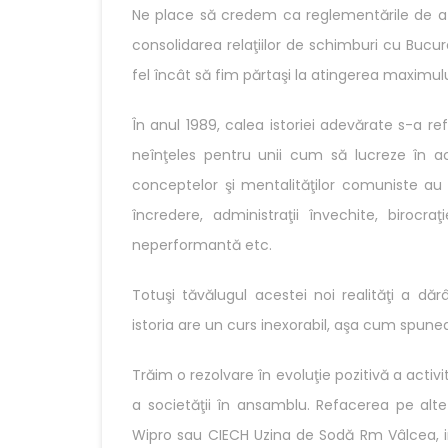
Ne place să credem ca reglementările de atu
consolidarea relaţiilor de schimburi cu Bucure
fel încât să fim părtaşi la atingerea maximulu
În anul 1989, calea istoriei adevărate s-a r
neînţeles pentru unii cum să lucreze în a
conceptelor şi mentalităţilor comuniste au 
încredere, administraţii învechite, birocraţ
neperformantă etc.
Totuşi tăvălugul acestei noi realităţi a dă
istoria are un curs inexorabil, aşa cum spunea
Trăim o rezolvare în evoluţie pozitivă a activ
a societăţii în ansamblu. Refacerea pe alte
Wipro sau CIECH Uzina de Sodă Rm Vâlcea, ini