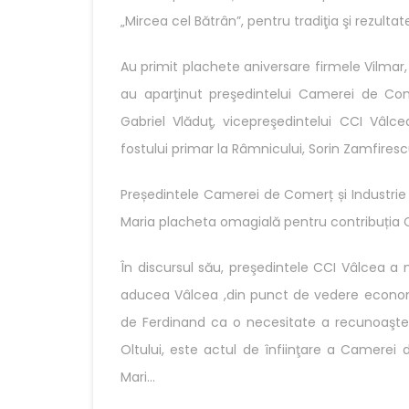
„Mircea cel Bătrân”, pentru tradiţia şi rezul
Au primit plachete aniversare firmele Vilmar, C
au aparţinut preşedintelui Camerei de Come
Gabriel Vlăduţ, vicepreşedintelui CCI Vâlce
fostului primar la Râmnicului, Sorin Zamfiresc
Președintele Camerei de Comerț și Industrie 
Maria placheta omagială pentru contribuția 
În discursul său, preşedintele CCI Vâlcea a 
aducea Vâlcea ,din punct de vedere economi
de Ferdinand ca o necesitate a recunoaşterii
Oltului, este actul de înfiinţare a Camerei
Mari…