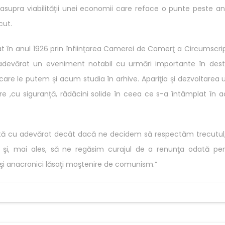
e asupra viabilităţii unei economii care reface o punte peste ani
cut.
în anul 1926 prin înfiinţarea Camerei de Comerţ a Circumscrip
devărat un eveniment notabil cu urmări importante în dest
are le putem şi acum studia în arhive. Apariţia şi dezvoltarea 
re ,cu siguranţă, rădăcini solide în ceea ce s-a întâmplat în 
ută cu adevărat decât dacă ne decidem să respectăm trecutul
 şi, mai ales, să ne regăsim curajul de a renunţa odată pe
 şi anacronici lăsaţi moştenire de comunism.”