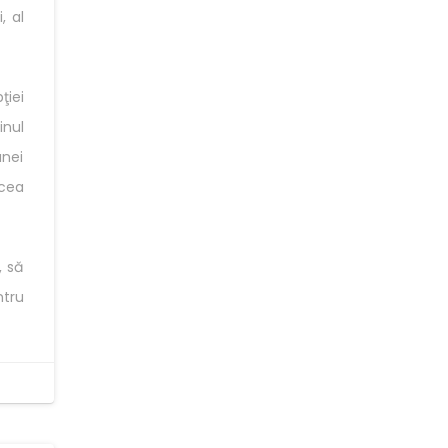
, al
ţiei
inul
unei
acea
, să
ntru