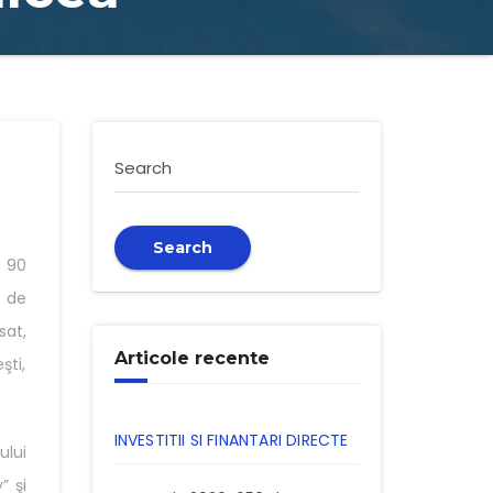
Search
Search
a 90
0 de
sat,
Articole recente
şti,
INVESTITII SI FINANTARI DIRECTE
ului
” şi