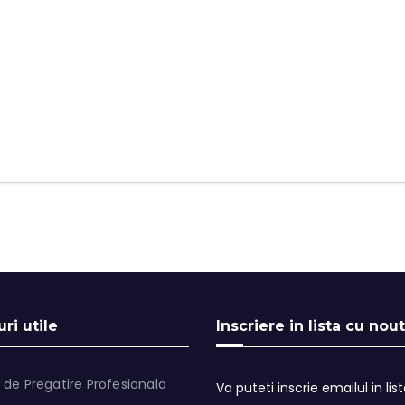
ri utile
Inscriere in lista cu nout
 de Pregatire Profesionala
Va puteti inscrie emailul in lis