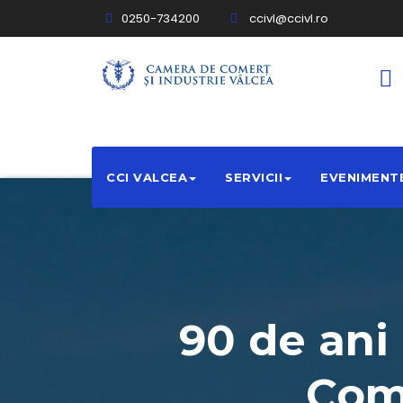
0250-734200
ccivl@ccivl.ro
CCI VALCEA
SERVICII
EVENIMENT
90 de ani 
Come