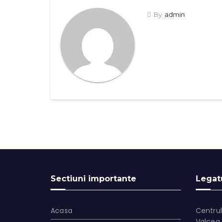
By
admin
Sectiuni importante
Legatu
Acasa
Centrul
Valcea