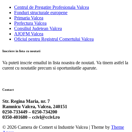
Centrul de Pregatire Profesionala Valcea
Fonduri structurale europene
Primaria Valcea
Prefectura Valcea
Consiliul Judetean Valcea
AJOFM Valcea
Oficiul pentru Registrul Comertului Valcea
Inscriere in lista cu noutati
Va puteti inscrie emailul in lista noastra de noutati. Va tinem astfel la
curent cu noutatile precum si oportunitatile aparute.
Contact
Str. Regina Maria, nr. 7
Ramnicu Valcea, Valcea, 240151
0250-733449 –
0250-734200
0350-401680 –
ccivl@ccivl.ro
© 2026 Camera de Comert si Industrie Valcea | Theme by
Theme