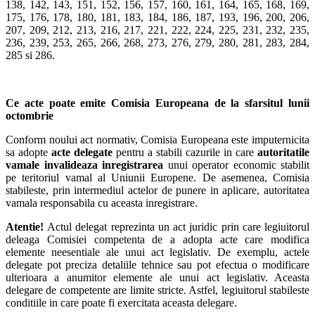
138, 142, 143, 151, 152, 156, 157, 160, 161, 164, 165, 168, 169,
175, 176, 178, 180, 181, 183, 184, 186, 187, 193, 196, 200, 206,
207, 209, 212, 213, 216, 217, 221, 222, 224, 225, 231, 232, 235,
236, 239, 253, 265, 266, 268, 273, 276, 279, 280, 281, 283, 284,
285 si 286.
Ce acte poate emite Comisia Europeana de la sfarsitul lunii
octombrie
Conform noului act normativ, Comisia Europeana este imputernicita
sa adopte
acte delegate
pentru a stabili cazurile in care
autoritatile
vamale invalideaza inregis­trarea
unui operator economic stabilit
pe teritoriul vamal al Uniunii Europene. De asemenea, Comisia
stabileste, prin intermediul actelor de punere in aplicare, autoritatea
vamala responsabila cu aceasta inregistrare.
Atentie!
Actul delegat reprezinta un act juridic prin care legiuitorul
deleaga Comisiei competenta de a adopta acte care modifica
elemente neesentiale ale unui act legislativ. De exemplu, actele
delegate pot preciza detaliile tehnice sau pot efectua o modificare
ulterioara a anumitor elemente ale unui act legislativ. Aceasta
delegare de competente are limite stricte. Astfel, legiuitorul stabileste
conditiile in care poate fi exercitata aceasta delegare.