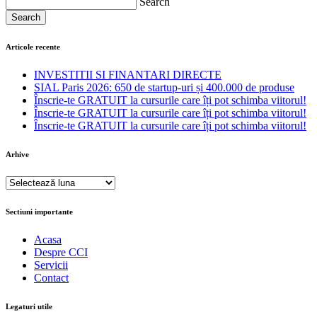
Search
Search
Articole recente
INVESTITII SI FINANTARI DIRECTE
SIAL Paris 2026: 650 de startup-uri și 400.000 de produse
Înscrie-te GRATUIT la cursurile care îți pot schimba viitorul!
Înscrie-te GRATUIT la cursurile care îți pot schimba viitorul!
Înscrie-te GRATUIT la cursurile care îți pot schimba viitorul!
Arhive
Arhive
Sectiuni importante
Acasa
Despre CCI
Servicii
Contact
Legaturi utile