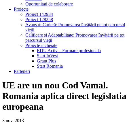
Oportunitati de colaborare
Proiecte
Proiect 142934
Proiect 128258
Avans în Carieră: Promovarea învățării pe tot parcursul
vieții
Calificare și Adaptabilitate: Promovarea învățării pe tot
parcursul vieții
Proiecte incheiate
EDU Activ – Formare profesionala
Start InVest
Grant Plus
Start Romania
Parteneri
UE are un nou Cod Vamal.
Romania aplica direct legislatia
europeana
3
nov.
2013