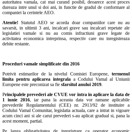
autoritatea vamala, cat mai curand posibil, deoarece acest proces
dureaza intre unul si doi ani, in functie de gradul de conformare al
companiei la cerintele AEO.
Atentie!
Statutul AEO se acorda doar companiilor care nu au
savarsit, in ultimii 3 ani, incalcari grave sau incalcari repetate ale
legislatiei vamale si nu au comis infractiuni grave legate de
activitatea economica intreprinsa, respectiv care nu inregistreaza
debite restante.
Proceduri vamale simplificate din 2016
Potrivit estimarilor de la nivelul Comisiei Europene,
termenul
limita pentru aplicarea integrala
a Codului Vamal al Uniunii
Europene este preconizat sa fie
sfarsitul anului 2019
.
P
rincipalele prevederi ale CVUE vor intra in aplicare la data de
1 iunie 2016
, iar pana la aceasta data vor ramane aplicabile
prevederile Regulamentului (CEE) nr. 2913/92 de instituire a
Codului Vamal Comunitar, legislatia actuala, care a intrat in vigoare
acum cinci ani si ale carui prevederi s-au aplicat gradual si, pana la
acest moment, partial.
Pe langa obligativitatea de inregistrare ca operator economic