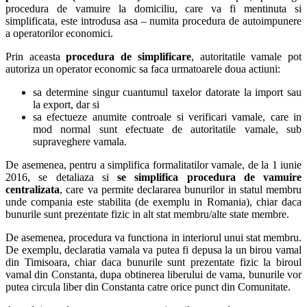
procedura de vamuire la domiciliu, care va fi mentinuta si
simplificata, este introdusa asa – numita procedura de autoimpunere
a operatorilor economici.
Prin aceasta
procedura de simplificare
, autoritatile vamale pot
autoriza un operator economic sa faca urmatoarele doua actiuni:
sa determine singur cuantumul taxelor datorate la import sau
la export, dar si
sa efectueze anumite controale si verificari vamale, care in
mod normal sunt efectuate de autoritatile vamale, sub
supraveghere vamala.
De asemenea, pentru a simplifica formalitatilor vamale, de la 1 iunie
2016, se detaliaza si
se simplifica procedura de vamuire
centralizata
, care va permite declararea bunurilor in statul membru
unde compania este stabilita (de exemplu in Romania), chiar daca
bunurile sunt prezentate fizic in alt stat membru/alte state membre.
De asemenea, procedura va functiona in interiorul unui stat membru.
De exemplu, declaratia vamala va putea fi depusa la un birou vamal
din Timisoara, chiar daca bunurile sunt prezentate fizic la biroul
vamal din Constanta, dupa obtinerea liberului de vama, bunurile vor
putea circula liber din Constanta catre orice punct din Comunitate.