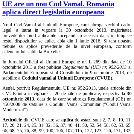
UE are un nou Cod Vamal. Romania
aplica direct legislatia europeana
Noul Cod Vamal al Uniunii Europene, care abroga vechiul cadru
legal, a intrat in vigoare la 30 octombrie 2013, majoritatea
prevederilor fiind aplicabile incepand cu aceasta data, in timp ce
restul dispozitiilor se aplica abia din 1 iunie 2016. Si tara noastra
trebuie sa aplice prevederile de la nivel european, conform
calendarului stablit la Bruxelles.
In Jurnalul Oficial al Uniunii Europene nr. L 269 din data de 10
octombrie 2013 a fost publicat
Regulamentul (UE) nr. 952/2013
al
Parlamentului European si al Consiliului din 9 octombrie 2013, de
stabilire a
Codului vamal al Uniunii Europene (CVUE)
.
Astfel, potrivit Regulamentului UE nr. 952/2013, unele articole din
CVUE intra in vigoare la 20 de zile de publicare, respectiv la
30
octombrie 2013
, data de la care se abroga Regulamentul (CE) nr.
450/2008 de stabilire a Codului Vamal Comunitar ("Codul Vamal
Modernizat").
Articolele
din CVUE care
se aplica
de astazi sunt 2, 7, 8, 10, 11,
17, 20, 21, 24, 25, 31, 32, 36, 37, 40, 41, 50, 52, 54, 58, 62, 63, 65,
66, 68, 75, 76, 88, 99, 100, 106, 107, 115, 122, 123, 126, 131, 132,