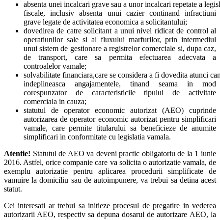
absenta unei incalcari grave sau a unor incalcari repetate a legisl
fiscale, inclusiv absenta unui cazier continand infractiuni
grave legate de activitatea economica a solicitantului;
dovedirea de catre solicitant a unui nivel ridicat de control al
operatiunilor sale si al fluxului marfurilor, prin inter­mediul
unui sistem de gestionare a registrelor comerciale si, dupa caz,
de transport, care sa permita efectuarea adecvata a
controalelor vamale;
solvabilitate financiara,care se considera a fi dovedita atunci cand
indeplineasca angajamentele, tinand seama in mod
corespunzator de caracteristicile tipului de activitate
comerciala in cauza;
statutul de operator economic autorizat (AEO) cuprinde
autorizarea de operator economic autorizat pentru simplificari
vamale, care permite titularului sa beneficieze de anumite
simplificari in conformitate cu legislatia vamala.
Atentie!
Statutul de AEO va deveni practic obligatoriu de la 1 iunie
2016. Astfel, orice companie care va solicita o autorizatie vamala, de
exemplu autorizatie pentru aplicarea procedurii simplificate de
vamuire la domiciliu sau de autoimpunere, va trebui sa detina acest
statut.
Cei interesati ar trebui sa initieze procesul de pregatire in vederea
autorizarii AEO, respectiv sa depuna dosarul de autorizare AEO, la