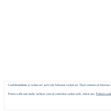
Confidențialitate și cookie-uri: acest site folosește cookie-uri. Dacă continui să folosești a
Pentru a afla mai multe, inclusiv cum să controlezi cookie-urile, uită-te aici:
Politică cook