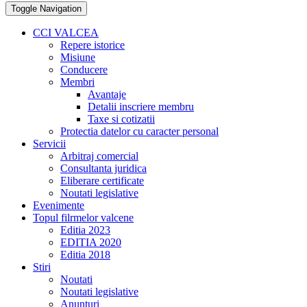
Toggle Navigation
CCI VALCEA
Repere istorice
Misiune
Conducere
Membri
Avantaje
Detalii inscriere membru
Taxe si cotizatii
Protectia datelor cu caracter personal
Servicii
Arbitraj comercial
Consultanta juridica
Eliberare certificate
Noutati legislative
Evenimente
Topul filrmelor valcene
Editia 2023
EDITIA 2020
Editia 2018
Stiri
Noutati
Noutati legislative
Anunturi