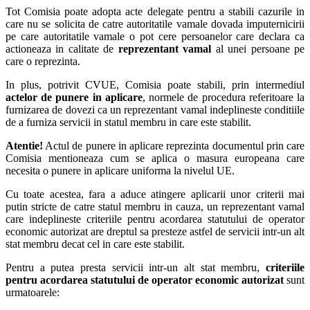
Tot Comisia poate adopta acte delegate pentru a stabili cazurile in
care nu se solicita de catre autoritatile vamale dovada imputernicirii
pe care autoritatile vamale o pot cere persoanelor care declara ca
actioneaza in calitate de
reprezentant vamal
al unei persoane pe
care o reprezinta.
In plus, potrivit CVUE, Comisia poate stabili, prin intermediul
actelor de punere in aplicare
, normele de procedura referitoare la
furnizarea de dovezi ca un reprezentant vamal indeplineste conditiile
de a furniza servicii in statul membru in care este stabilit.
Atentie!
Actul de punere in aplicare reprezinta documentul prin care
Comisia mentioneaza cum se aplica o masura europeana care
necesita o punere in aplicare uniforma la nivelul UE.
Cu toate acestea, fara a aduce atingere aplicarii unor criterii mai
putin stricte de catre statul membru in cauza, un reprezentant vamal
care inde­plineste criteriile pentru acordarea statutului de operator
economic autorizat are dreptul sa presteze astfel de servicii intr-un alt
stat membru decat cel in care este stabilit.
Pentru a putea presta servicii intr-un alt stat membru,
criteriile
pentru acordarea statutului de operator economic autorizat
sunt
urmatoarele: