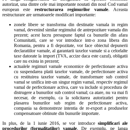
autorizat, una dintre cele mai importante noutati din noul Cod vamal
european este
restructurarea regimurilor vamale
. Aceasta
restructurare are urmatoarele modificari importante:
zonele libere se transforma din destinatie vamala in regim
vamal, devenind similar regimului de antrepozitare vamala din
prezent; acest lucru presupune faptul ca bunurile din afara
Comunitatii, care se vor introduce intr-o zona libera din
Romania, pentru a fi depozitate, vor face obiectul depunerii
declaratiilor vamale, al garantarii taxelor vamale si a celorlalte
taxe datorate la import (TVA, accize daca este cazul), obligatii
care nu exista in prezent;
actualele regimuri vamale economice de perfectionare activa
cu suspendarea platii taxelor vamale, de perfectionare activa
cu restituirea taxelor vamale, de transformare sub control
vamal se unifica intr-un singur regim vamal, respectiv regimul
vamal de perfectionare activa, care va include si procedura de
distrugere a bunurilor sub control vamal; ca atare, nu va mai fi
necesar, de exemplu, ca la solicitarea autorizatiei pentru
plasarea bunurilor sub regim de perfectionare activa,
compania sa demonstreze intentia de re-export a produselor
compensatoare obtinute din bunurile importate.
In plus, de la 1 iunie 2016, se vor introduce
simplificari ale
procedurilor (formalitatilor) vamale
. De exemplu, pe langa