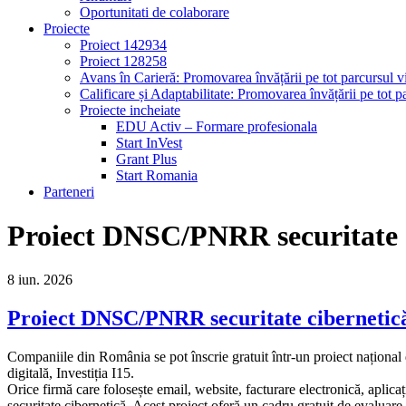
Oportunitati de colaborare
Proiecte
Proiect 142934
Proiect 128258
Avans în Carieră: Promovarea învățării pe tot parcursul vi
Calificare și Adaptabilitate: Promovarea învățării pe tot pa
Proiecte incheiate
EDU Activ – Formare profesionala
Start InVest
Grant Plus
Start Romania
Parteneri
Proiect DNSC/PNRR securitate 
8
iun.
2026
Proiect DNSC/PNRR securitate cibernetic
Companiile din România se pot înscrie gratuit într-un proiect naționa
digitală, Investiția I15.
Orice firmă care folosește email, website, facturare electronică, aplicaț
securitate cibernetică. Acest proiect oferă un cadru gratuit de evaluare