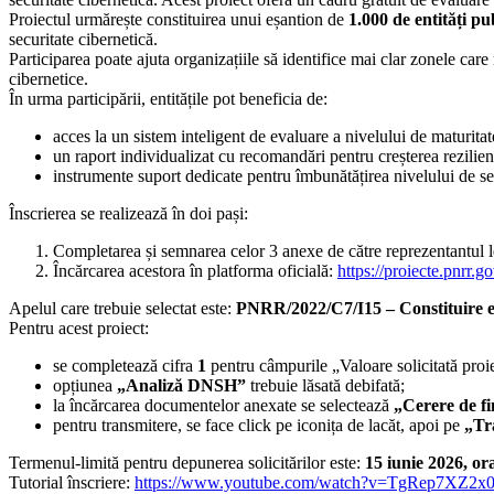
Proiectul urmărește constituirea unui eșantion de
1.000 de entități pub
securitate cibernetică.
Participarea poate ajuta organizațiile să identifice mai clar zonele care n
cibernetice.
În urma participării, entitățile pot beneficia de:
acces la un sistem inteligent de evaluare a nivelului de maturitate
un raport individualizat cu recomandări pentru creșterea rezilien
instrumente suport dedicate pentru îmbunătățirea nivelului de se
Înscrierea se realizează în doi pași:
Completarea și semnarea celor 3 anexe de către reprezentantul le
Încărcarea acestora în platforma oficială:
https://proiecte.pnrr.g
Apelul care trebuie selectat este:
PNRR/2022/C7/I15 – Constituire eș
Pentru acest proiect:
se completează cifra
1
pentru câmpurile „Valoare solicitată proie
opțiunea
„Analiză DNSH”
trebuie lăsată debifată;
la încărcarea documentelor anexate se selectează
„Cerere de f
pentru transmitere, se face click pe iconița de lacăt, apoi pe
„Tr
Termenul-limită pentru depunerea solicitărilor este:
15 iunie 2026, or
Tutorial înscriere:
https://www.youtube.com/watch?v=TgRep7XZ2x