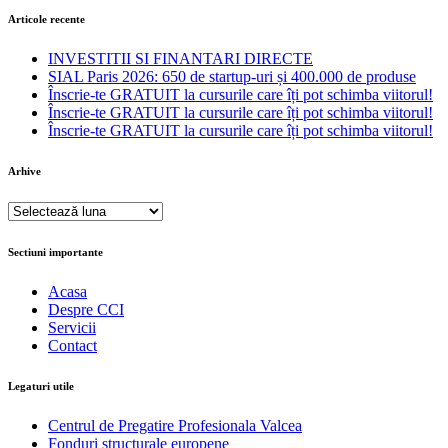
Articole recente
INVESTITII SI FINANTARI DIRECTE
SIAL Paris 2026: 650 de startup-uri și 400.000 de produse
Înscrie-te GRATUIT la cursurile care îți pot schimba viitorul!
Înscrie-te GRATUIT la cursurile care îți pot schimba viitorul!
Înscrie-te GRATUIT la cursurile care îți pot schimba viitorul!
Arhive
Arhive
Sectiuni importante
Acasa
Despre CCI
Servicii
Contact
Legaturi utile
Centrul de Pregatire Profesionala Valcea
Fonduri structurale europene