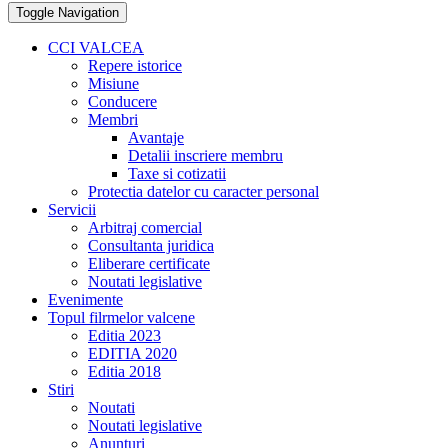
Toggle Navigation
CCI VALCEA
Repere istorice
Misiune
Conducere
Membri
Avantaje
Detalii inscriere membru
Taxe si cotizatii
Protectia datelor cu caracter personal
Servicii
Arbitraj comercial
Consultanta juridica
Eliberare certificate
Noutati legislative
Evenimente
Topul filrmelor valcene
Editia 2023
EDITIA 2020
Editia 2018
Stiri
Noutati
Noutati legislative
Anunturi