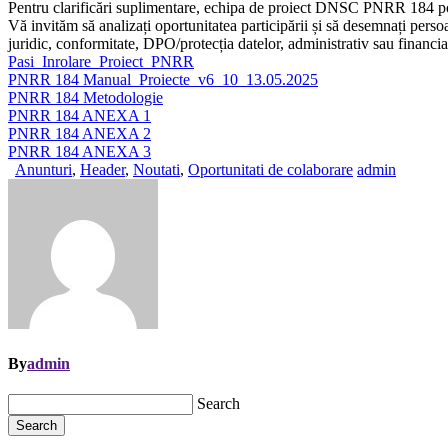
Pentru clarificări suplimentare, echipa de proiect DNSC PNRR 184 poa
Vă invităm să analizați oportunitatea participării și să desemnați perso
juridic, conformitate, DPO/protecția datelor, administrativ sau financia
Pasi_Inrolare_Proiect_PNRR
PNRR 184 Manual_Proiecte_v6_10_13.05.2025
PNRR 184 Metodologie
PNRR 184 ANEXA 1
PNRR 184 ANEXA 2
PNRR 184 ANEXA 3
Anunturi
,
Header
,
Noutati
,
Oportunitati de colaborare
admin
By
admin
Search
Search