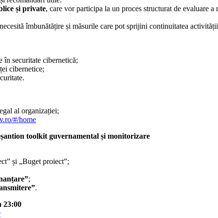
lice și private
, care vor participa la un proces structurat de evaluare a
ecesită îmbunătățire și măsurile care pot sprijini continuitatea activității,
 în securitate cibernetică;
ței cibernetice;
curitate.
gal al organizației;
ov.ro/#/home
antion toolkit guvernamental și monitorizare
ct” și „Buget proiect”;
inanțare”
;
ansmitere”
.
a 23:00
0