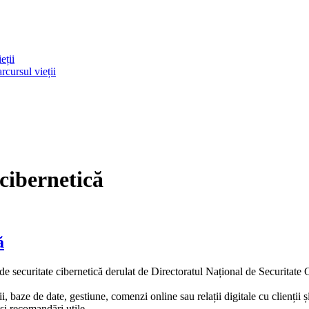
eții
rcursul vieții
cibernetică
ă
l de securitate cibernetică derulat de Directoratul Național de Securit
ii, baze de date, gestiune, comenzi online sau relații digitale cu clienții
 și recomandări utile.