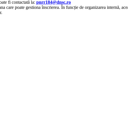
te fi contactată la:
pnrr184@dnsc.ro
ana care poate gestiona înscrierea. În funcție de organizarea internă, ac
r.