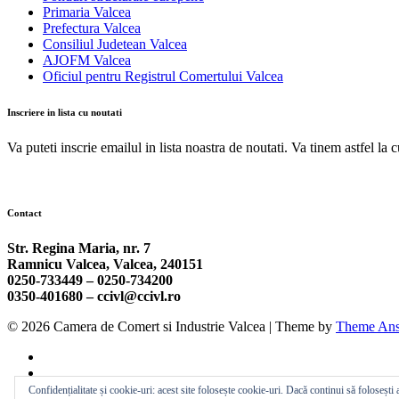
Primaria Valcea
Prefectura Valcea
Consiliul Judetean Valcea
AJOFM Valcea
Oficiul pentru Registrul Comertului Valcea
Inscriere in lista cu noutati
Va puteti inscrie emailul in lista noastra de noutati. Va tinem astfel la 
Contact
Str. Regina Maria, nr. 7
Ramnicu Valcea, Valcea, 240151
0250-733449 –
0250-734200
0350-401680 –
ccivl@ccivl.ro
© 2026 Camera de Comert si Industrie Valcea | Theme by
Theme Ans
Confidențialitate și cookie-uri: acest site folosește cookie-uri. Dacă continui să folosești a